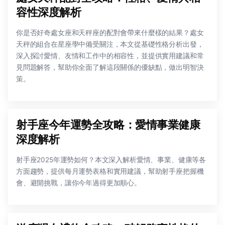
容性深度解析
你是否好奇處女座和天秤座的配對會帶來什麼樣的結果？處女
天秤的組合在星座學中備受關注，本文從基礎性格分析出發，
深入探討愛情、友情和工作中的相容性，並提供實用建議和常
見問題解答，幫助你全面了解這段關係的優缺點，做出明智決
策。
射手座今年運勢全攻略：愛情事業健康
深度解析
射手座2025年運勢如何？本文深入解析愛情、事業、健康等各
方面趨勢，提供每月運勢表格和實用建議，幫助射手座把握機
會、避開挑戰，讓你今年過得更加順心。