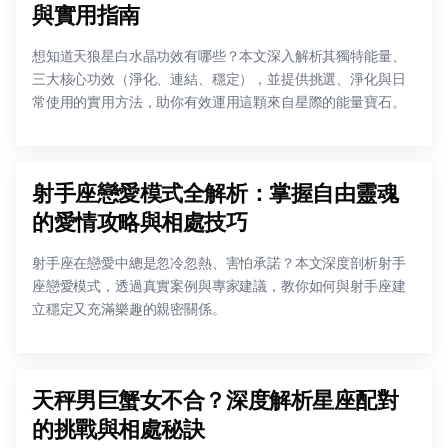
與實用指南
想知道天狼星白水晶功效有哪些？本文深入解析其獨特能量、
三大核心功效（淨化、連結、穩定），並提供挑選、淨化與日
常使用的實用方法，助你有效運用這顆來自星際的能量寶石。
射手座戀愛模式全解析：掌握自由靈魂
的愛情攻略與相處技巧
射手座在戀愛中總是忽冷忽熱、害怕承諾？本文深度剖析射手
座戀愛模式，透過真實案例與專家建議，教你如何與射手座建
立穩定又充滿樂趣的親密關係。
天秤男巨蟹女不合？深度解析星座配對
的挑戰與相處秘訣