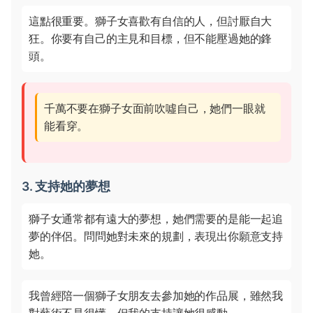
這點很重要。獅子女喜歡有自信的人，但討厭自大
狂。你要有自己的主見和目標，但不能壓過她的鋒
頭。
千萬不要在獅子女面前吹噓自己，她們一眼就
能看穿。
3. 支持她的夢想
獅子女通常都有遠大的夢想，她們需要的是能一起追
夢的伴侶。問問她對未來的規劃，表現出你願意支持
她。
我曾經陪一個獅子女朋友去參加她的作品展，雖然我
對藝術不是很懂，但我的支持讓她很感動。