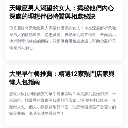
天蠍座男人渴望的女人：揭秘他們內心
深處的理想伴侶特質與相處秘訣
你是否好奇天蠍座男人渴望什麼樣的女人？本文深度解析天蠍
座男人的情感世界，從忠誠度、神秘感到獨立個性，全面揭示
他們對理想伴侶的期待，並提供實用相處建議，幫助你贏得天
蠍座男人的心。
大里早午餐推薦：精選12家熱門店家與
懶人包指南
想在大里找到最優質的早午餐推薦嗎？本文詳列晨光廚房、禾
米咖啡、找晨手作晨食等12家熱門店家，提供快速比較表、分
類懶人包、個人小觀察及常見問答，助您輕鬆挑選符合需求的
完美餐廳，享受美味早晨時光！