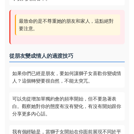
最致命的是不尊重她的朋友和家人，這點絕對
要注意。
從朋友變成情人的過渡技巧
如果你們已經是朋友，要如何讓獅子女喜歡你變成情
人？這個轉變要很自然，不能太突兀。
可以先從增加單獨約會的頻率開始，但不要急著表
白。觀察她對你的態度有沒有變化，有沒有開始跟你
分享更多內心話。
我有個經驗是，當獅子女開始在你面前展現不同於平