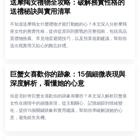
送摩羯女禮物全攻略：破解務實性格的
送禮秘訣與實用清單
不知道送摩羯女什麼禮物才能打動她的心？本文深入分析摩羯
座女性的務實性格，提供從原則到實戰的完整指南，包括高品
質禮物推薦、常見地雷避開技巧，以及預算規劃建議，幫助你
送出既實用又貼心的難忘好禮。
巨蟹女喜歡你的跡象：15個細微表現與
深度解析，看懂她的心意
你是否好奇巨蟹女喜歡你的跡象有哪些？本文深入解析巨蟹座
女性在感情中的細微表現，從主動關心、記憶細節到情緒變
化，提供15個關鍵跡象和實用建議，幫助你準確解讀她的心
意，避免錯失良機。