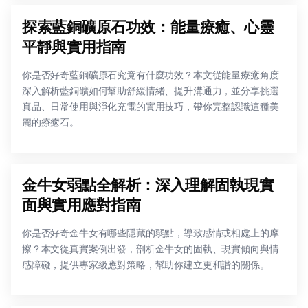
探索藍銅礦原石功效：能量療癒、心靈
平靜與實用指南
你是否好奇藍銅礦原石究竟有什麼功效？本文從能量療癒角度
深入解析藍銅礦如何幫助舒緩情緒、提升溝通力，並分享挑選
真品、日常使用與淨化充電的實用技巧，帶你完整認識這種美
麗的療癒石。
金牛女弱點全解析：深入理解固執現實
面與實用應對指南
你是否好奇金牛女有哪些隱藏的弱點，導致感情或相處上的摩
擦？本文從真實案例出發，剖析金牛女的固執、現實傾向與情
感障礙，提供專家級應對策略，幫助你建立更和諧的關係。