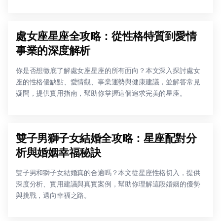
處女座星座全攻略：從性格特質到愛情
事業的深度解析
你是否想徹底了解處女座星座的所有面向？本文深入探討處女
座的性格優缺點、愛情觀、事業運勢與健康建議，並解答常見
疑問，提供實用指南，幫助你掌握這個追求完美的星座。
雙子男獅子女結婚全攻略：星座配對分
析與婚姻幸福秘訣
雙子男和獅子女結婚真的合適嗎？本文從星座性格切入，提供
深度分析、實用建議與真實案例，幫助你理解這段婚姻的優勢
與挑戰，邁向幸福之路。