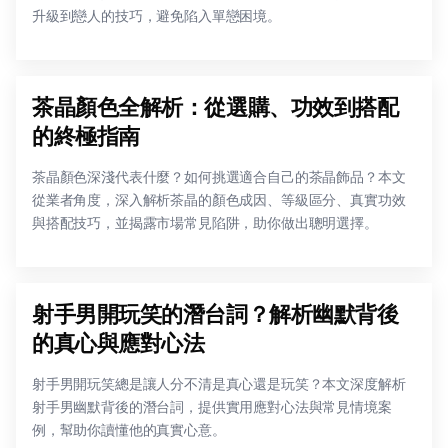
升級到戀人的技巧，避免陷入單戀困境。
茶晶顏色全解析：從選購、功效到搭配
的終極指南
茶晶顏色深淺代表什麼？如何挑選適合自己的茶晶飾品？本文
從業者角度，深入解析茶晶的顏色成因、等級區分、真實功效
與搭配技巧，並揭露市場常見陷阱，助你做出聰明選擇。
射手男開玩笑的潛台詞？解析幽默背後
的真心與應對心法
射手男開玩笑總是讓人分不清是真心還是玩笑？本文深度解析
射手男幽默背後的潛台詞，提供實用應對心法與常見情境案
例，幫助你讀懂他的真實心意。