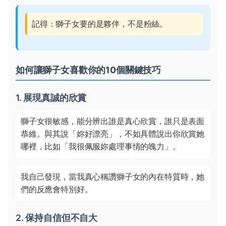
記得：獅子女要的是夥伴，不是粉絲。
如何讓獅子女喜歡你的10個關鍵技巧
1. 展現真誠的欣賞
獅子女很敏感，能分辨出誰是真心欣賞，誰只是表面
恭維。與其說「妳好漂亮」，不如具體說出你欣賞她
哪裡，比如「我很佩服妳處理事情的魄力」。
我自己發現，當我真心稱讚獅子女的內在特質時，她
們的反應會特別好。
2. 保持自信但不自大