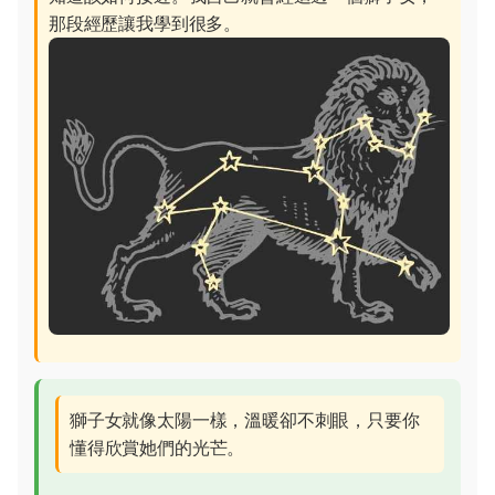
那段經歷讓我學到很多。
獅子女就像太陽一樣，溫暖卻不刺眼，只要你
懂得欣賞她們的光芒。