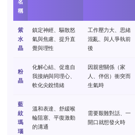
名
稱
紫
鎮定神經、驅散怒
工作壓力大、思緒
水
氣與焦慮、提升直
混亂、與人爭執前
晶
覺與理性
後
化解心結、促進自
因親密關係（家
粉
我接納與同理心、
人、伴侶）衝突而
晶
軟化尖銳情緒
生氣時
藍
溫和表達、舒緩喉
紋
需要艱難對話、一
輪阻塞、平復激動
瑪
開口就想發火時
的溝通
瑙