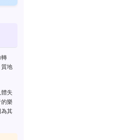
力轉
、質地
人體失
音的樂
因為其