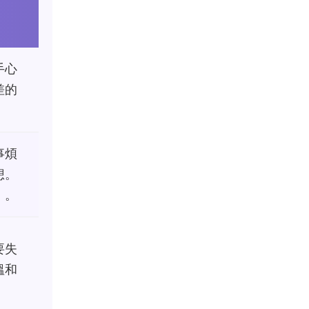
手心
差的
事煩
想。
）。
要失
溫和