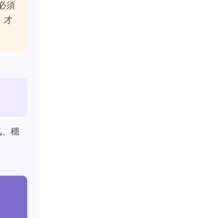
必須
，才
氣、穩