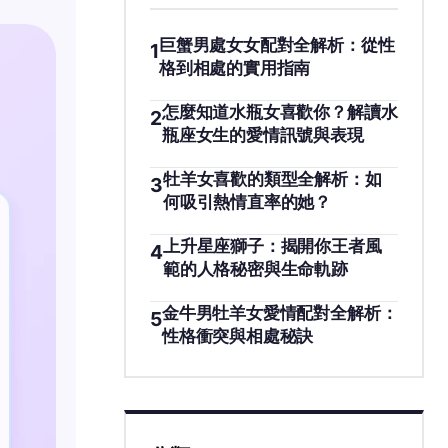
巨蟹男處女女配對全解析：從性
1
格到相處的實用指南
怎麼知道水瓶女喜歡你？解讀水
2
瓶座女生的愛情訊號與表現
牡羊女喜歡的類型全解析：如
3
何吸引熱情直率的她？
上升星座獅子：揭開你王者風
4
範的人格秘密與生命軌跡
金牛男牡羊女愛情配對全解析：
5
性格衝突與相處秘訣