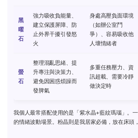
強力吸收負能量、
身處高壓負面環境
黑
建立保護屏障、防
（如辦公室鬥
曜
止外界干擾引發怒
爭）、容易吸收他
石
火
人壞情緒者
整理混亂思緒、提
多重任務壓力、資
螢
升專注與決策力、
訊超載、需要冷靜
石
避免因困惑煩躁而
做決定時
發脾氣
我個人最常搭配使用的是「紫水晶+藍紋瑪瑙」。一
的情緒波動場景。粉晶則是我居家必備，放在床頭