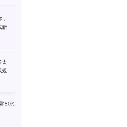
你，
或新
多太
或規
常80%