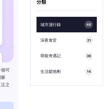
分類
城市漫行錄
46
深夜食堂
21
萌寵奇遇記
36
一個可
生活鬆弛劑
14
用脈
泛泛之