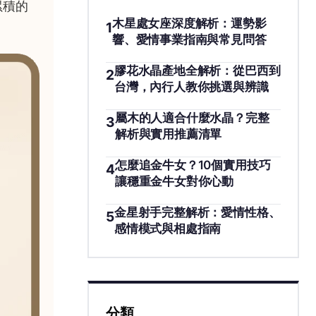
累積的
木星處女座深度解析：運勢影
1
響、愛情事業指南與常見問答
膠花水晶產地全解析：從巴西到
2
台灣，內行人教你挑選與辨識
屬木的人適合什麼水晶？完整
3
解析與實用推薦清單
怎麼追金牛女？10個實用技巧
4
讓穩重金牛女對你心動
金星射手完整解析：愛情性格、
5
感情模式與相處指南
分類