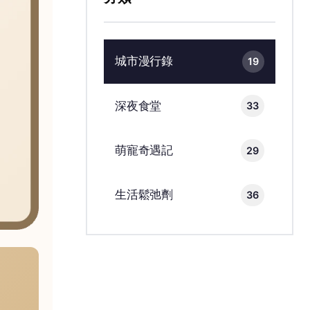
城市漫行錄
19
深夜食堂
33
萌寵奇遇記
29
生活鬆弛劑
36