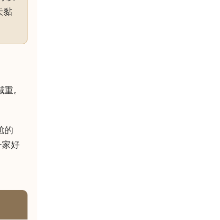
天黏
減重。
尬的
一家好