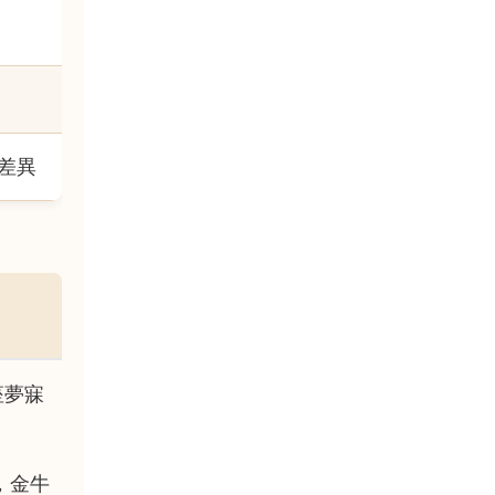
差異
座夢寐
，金牛