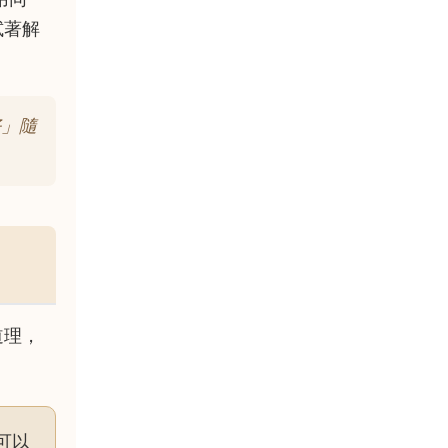
試著解
好」隨
道理，
可以