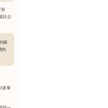
安全
能比公
的細
體的
對床單
用同一