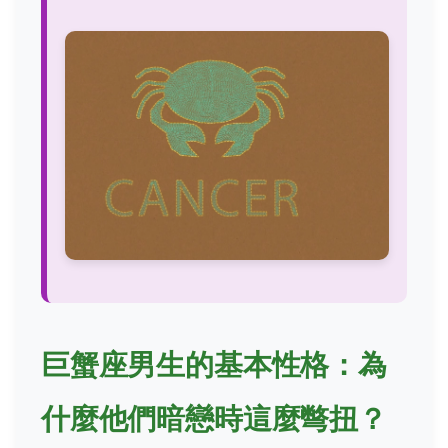
巨蟹座男生的基本性格：為
什麼他們暗戀時這麼彆扭？