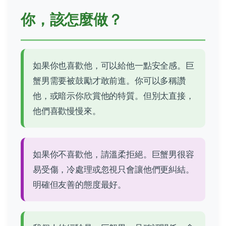
你，該怎麼做？
如果你也喜歡他，可以給他一點安全感。巨
蟹男需要被鼓勵才敢前進。你可以多稱讚
他，或暗示你欣賞他的特質。但別太直接，
他們喜歡慢慢來。
如果你不喜歡他，請溫柔拒絕。巨蟹男很容
易受傷，冷處理或忽視只會讓他們更糾結。
明確但友善的態度最好。