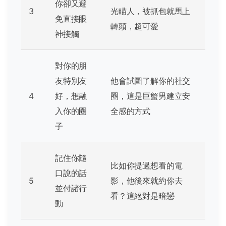
你卻又避
3
光瞄人，被抓包就馬上
免直接眼
轉頭，超可愛
神接觸
對你的朋
友特別友
他會試圖了解你的社交
4
好，想融
圈，這是巨蟹男建立安
入你的圈
全感的方式
子
記住你隨
比如你提過想看的電
口說的話
5
影，他後來就約你去
並付諸行
看？這絕對是暗戀
動