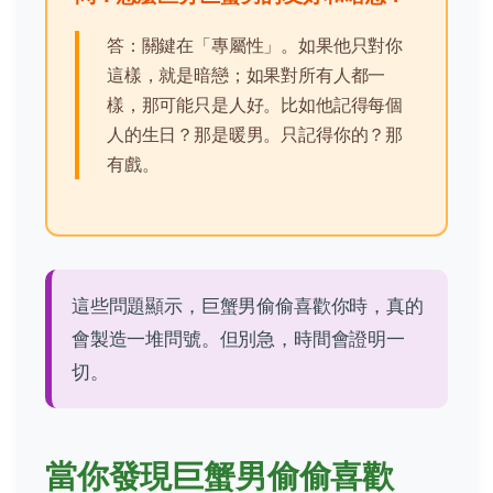
答：關鍵在「專屬性」。如果他只對你
這樣，就是暗戀；如果對所有人都一
樣，那可能只是人好。比如他記得每個
人的生日？那是暖男。只記得你的？那
有戲。
這些問題顯示，巨蟹男偷偷喜歡你時，真的
會製造一堆問號。但別急，時間會證明一
切。
當你發現巨蟹男偷偷喜歡