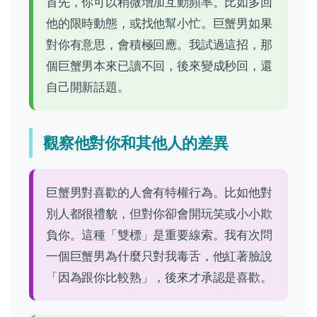
首先，你可以稍微增加互動頻率。比如多回
他的限時動態，或找他幫小忙。巨蟹男如果
對你有意思，會積極回應。我試過這招，那
個巨蟹男本來已讀不回，後來變成秒回，還
自己開新話題。
觀察他對你和其他人的差異
巨蟹男對喜歡的人會有特權行為。比如他對
別人都很禮貌，但對你卻會開玩笑或小小欺
負你。這種「雙標」是重要線索。我有次問
一個巨蟹男為什麼只對我毒舌，他紅著臉說
「因為跟你比較熟」，後來才承認是喜歡。