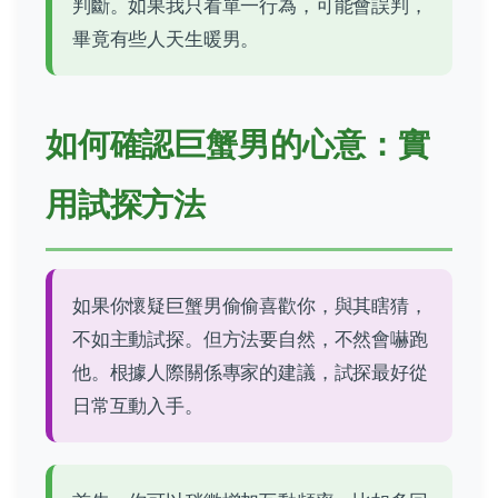
判斷。如果我只看單一行為，可能會誤判，
畢竟有些人天生暖男。
如何確認巨蟹男的心意：實
用試探方法
如果你懷疑巨蟹男偷偷喜歡你，與其瞎猜，
不如主動試探。但方法要自然，不然會嚇跑
他。根據人際關係專家的建議，試探最好從
日常互動入手。