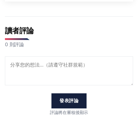
讀者評論
0 則評論
發表評論
評論將在審核後顯示