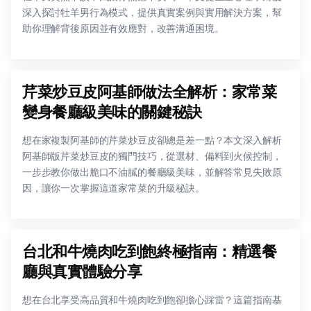
深入探討牡羊男行為模式，提供真實案例與實用解決方案，幫
助你理解背後原因並有效應對，改善溝通困境。
芹菜炒豆皮阿基師做法全解析：家常菜
變身餐廳級美味的關鍵秘訣
想在家複製阿基師的芹菜炒豆皮卻總是差一點？本文深入解析
阿基師版芹菜炒豆皮的獨門技巧，從選材、備料到火候控制，
一步步教你做出脆口不油膩的餐廳級美味，並解答常見失敗原
因，讓你一次掌握這道家常菜的升級秘訣。
台北和牛燒肉吃到飽終極指南：精選餐
廳與真實體驗分享
想在台北享受高品質和牛燒肉吃到飽卻擔心踩雷？這篇指南基