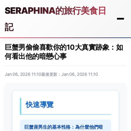
SERAPHINA的旅行美食日
記
巨蟹男偷偷喜歡你的10大真實跡象：如
何看出他的暗戀心事
Jan 06, 2026 11:10
最後更新：Jan 06, 2026 11:10
快速導覽
巨蟹座男生的基本性格：為什麼他們暗