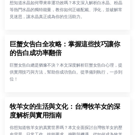
想知道水晶如何帶來幸運功效嗎？本文深入解析白水晶、粉晶
等熱門水晶的獨特能量，教你如何正確配戴、淨化，並破解常
見迷思，讓水晶真正成為你的生活助力。
巨蟹女告白全攻略：掌握這些技巧讓你
的告白成功率翻倍
巨蟹女告白總是猶豫不決？本文深度解析巨蟹女告白心理，提
供實用技巧與方法，幫助你成功告白。從準備到執行，一步到
位！
牧羊女的生活與文化：台灣牧羊女的深
度解析與實用指南
你想知道牧羊女的真實世界嗎？本文全面探討台灣牧羊女的歷
史背景、日常工作、技能要求、挑戰與機遇。從如何成為牧羊