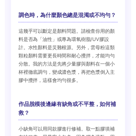
調色時，為什麼顏色總是混濁或不均勻？
這幾乎可以斷定是顏料問題。請檢查你用的顏
料是否為「油性」或專為環氧樹脂/UV膠設
計。水性顏料是災難根源。另外，雲母粉這類
顆粒顏料需要更長時間和耐心攪拌，才能均勻
分散。我的方法是先將少量膠與顏料在一個小
杯裡徹底調勻，變成濃色漿，再把色漿倒入主
膠中攪拌，這樣會均勻很多。
作品脫模後邊緣有缺角或不平整，如何補
救？
小缺角可以用同款膠進行修補。取一點膠填補