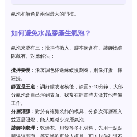
氣泡和顏色是兩個最大的門檻。
如何避免水晶膠產生氣泡？
氣泡來源有三：攪拌時捲入、膠本身含有、裝飾物縫
隙藏有。對應解法：
攪拌要慢
：沿著調色杯邊緣緩慢劃圈，別像打蛋一樣
狂攪。
靜置是王道
：調好膠或灌模後，靜置5-10分鐘，大部
分氣泡會自己浮到表面。我常在靜置時去做其他準備
工作。
分層灌膠
：對於有複雜裝飾的模具，分多次薄層灌入
並逐層照燈，能大幅減少深層氣泡。
裝飾物處理
：乾燥花、貝殼等多孔材料，先用一點點
膠浸濕表面，等它半乾再放入模具，可以封住孔隙不