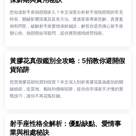
想知道射手座熱戀期多久？本文深度分析射手座熱戀期的常見
時長、關鍵影響因素及延長方法。透過星座專家見解、真實案
例和問答，破解射手座愛情保鮮秘訣，解答你是否擔心射手座
變心快、熱戀期短等疑問，提供實用感情經營指南。
黃膠花真假鑑別全攻略：5招教你避開假
貨陷阱
想買黃膠花卻怕買到假貨？本文深入剖析黃膠花真偽鑑別的關
鍵細節，從質地、氣味到價格陷阱，提供你市場老手才懂的實
戰技巧，讓你不再花冤枉錢。
射手座性格全解析：優點缺點、愛情事
業與相處秘訣