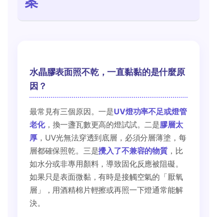
案
水晶膠表面照不乾，一直黏黏的是什麼原
因？
最常見有三個原因。一是
UV燈功率不足或燈管
老化
，換一盞瓦數更高的燈試試。二是
膠層太
厚
，UV光無法穿透到底層，必須分層薄塗，每
層都確保照乾。三是
攪入了不兼容的物質
，比
如水分或非專用顏料，導致固化反應被阻礙。
如果只是表面微黏，有時是接觸空氣的「厭氧
層」，用酒精棉片輕擦或再照一下燈通常能解
決。