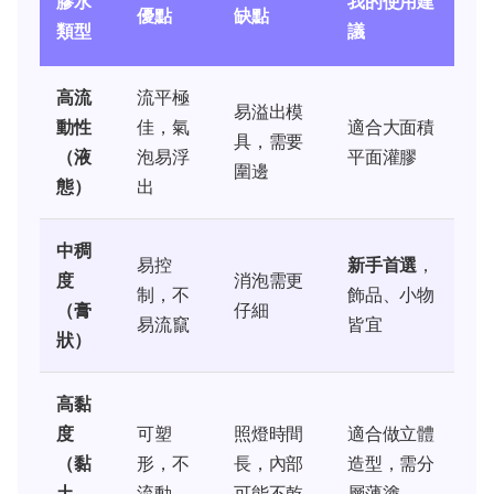
膠水
我的使用建
優點
缺點
類型
議
高流
流平極
易溢出模
動性
佳，氣
適合大面積
具，需要
（液
泡易浮
平面灌膠
圍邊
態）
出
中稠
易控
新手首選
，
度
消泡需更
制，不
飾品、小物
（膏
仔細
易流竄
皆宜
狀）
高黏
度
可塑
照燈時間
適合做立體
（黏
形，不
長，內部
造型，需分
土
流動
可能不乾
層薄塗