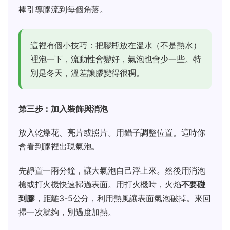
棒引導膠流到每個角落。
這裡有個小技巧：把膠瓶放在溫水（不是熱水）
裡泡一下，流動性會變好，氣泡也會少一些。特
別是冬天，溫差讓膠變得很稠。
第三步：加入裝飾與消泡
放入乾燥花、亮片或照片。用鑷子調整位置。這時你
會看到膠裡出現氣泡。
先靜置一兩分鐘，讓大氣泡自己浮上來。然後用消泡
槍或打火機快速掃過表面。用打火機時，火焰
不要碰
到膠
，距離3-5公分，利用熱風讓表面氣泡破掉。來回
掃一次就夠，別過度加熱。