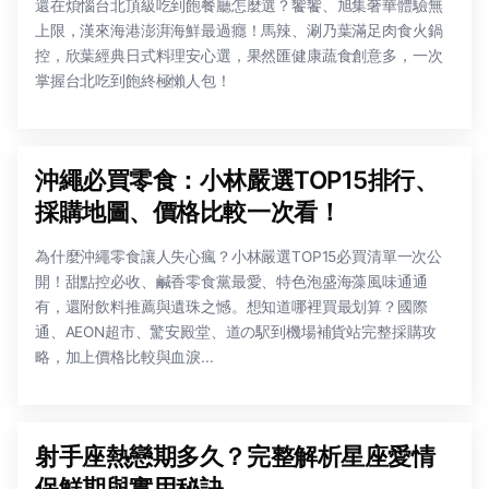
還在煩惱台北頂級吃到飽餐廳怎麼選？饗饗、旭集奢華體驗無
上限，漢來海港澎湃海鮮最過癮！馬辣、涮乃葉滿足肉食火鍋
控，欣葉經典日式料理安心選，果然匯健康蔬食創意多，一次
掌握台北吃到飽終極懶人包！
沖繩必買零食：小林嚴選TOP15排行、
採購地圖、價格比較一次看！
為什麼沖繩零食讓人失心瘋？小林嚴選TOP15必買清單一次公
開！甜點控必收、鹹香零食黨最愛、特色泡盛海藻風味通通
有，還附飲料推薦與遺珠之憾。想知道哪裡買最划算？國際
通、AEON超市、驚安殿堂、道の駅到機場補貨站完整採購攻
略，加上價格比較與血淚...
射手座熱戀期多久？完整解析星座愛情
保鮮期與實用秘訣