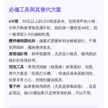
必備工具與其替代方案
UV燈
：36瓦以上的LED燈是基本。別用美甲的小燈，
功率不夠會導致底層不乾。我的第一盞燈是48瓦，照
一般厚度3-5分鐘能乾透。
攪拌棒與調色杯
：拋棄式塑膠杯和冰棒棍就行。千萬
別用紙杯，纖維會掉進去。
滴管或針筒
：精準取膠用，尤其是小模具。藥局賣的
無針針筒很好用。
消泡工具
：專用消泡槍（熱風槍）效果最好，但貴。
替代方案是「防風打火機」，快速掠過表面能消泡，
但要非常小心，別燒到膠或模具。
電子秤
：如果要精準調色（尤其是環氧樹脂），這是
必需品。做UV膠如果只是簡單滴色精，可以不用。