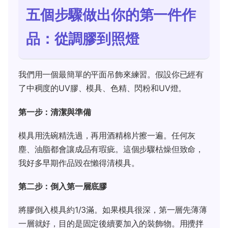
五個步驟做出你的第一件作
品：從調膠到照燈
我們用一個最簡單的平面吊飾來練習。假設你已經有
了中稠度的UV膠、模具、色精、閃粉和UV燈。
第一步：清潔與準備
模具用洗碗精洗過，再用酒精棉片擦一遍。任何灰
塵、油脂都會讓成品有瑕疵。這個步驟枯燥但致命，
我好多早期作品毀在懶得清模具。
第二步：倒入第一層底膠
將膠倒入模具約1/3滿。如果模具很深，第一層先薄薄
一層就好，目的是固定後續要加入的裝飾物。用攪拌