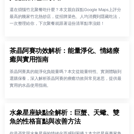
還在煩惱竹北聚餐吃什麼？本文親自踩點Google Maps上評分
最高的幾家竹北熱炒店，從招牌菜色、人均消費到隱藏吃法，
一次整理給你，下次聚餐就跟著這份清單點準沒錯！
茶晶阿賽功效解析：能量淨化、情緒療
癒與實用指南
茶晶阿賽真的能淨化負能量嗎？本文從能量特性、實測體驗到
選購保養，深入解析茶晶阿賽的療癒功效與常見迷思，提供最
實用的水晶使用指南。
水象星座缺點全解析：巨蟹、天蠍、雙
魚的性格盲點與改善方法
你是否常因水象星座的情緒化而感到困擾？本文從星座專家角