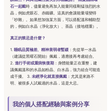
石一起戴
時，儘量避免再加入能量同樣剛猛強烈的水
晶，例如虎眼石、赤鐵礦。這真的會讓能量場變得
「吵雜」。如果想加強某方面，可以搭配溫和輔助型
的，例如白水晶（淨化放大）、茶晶（接地穩重）。
真正的禁忌是什麼？
1.
睡眠品質極差、精神衰弱者暫緩
：先從單一水晶
（建議從黑曜石開始）佩戴，適應後再考慮組合。
2.
進行手術或重病恢復期
：身體能量正在重整，建
議佩戴溫和的水晶如粉晶、白水晶，強力組合可能造
成干擾。 3.
未經淨化就直接佩戴
：尤其是來路不
明、被很多人試戴過的水晶，這是大忌。
我的個人搭配經驗與案例分享