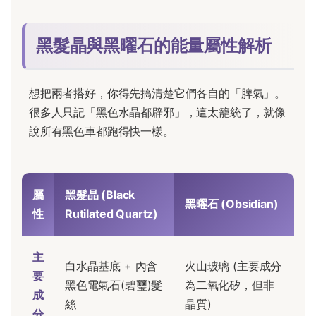
黑髮晶與黑曜石的能量屬性解析
想把兩者搭好，你得先搞清楚它們各自的「脾氣」。
很多人只記「黑色水晶都辟邪」，這太籠統了，就像
說所有黑色車都跑得快一樣。
屬
黑髮晶 (Black
黑曜石 (Obsidian)
性
Rutilated Quartz)
主
白水晶基底 + 內含
火山玻璃 (主要成分
要
黑色電氣石(碧璽)髮
為二氧化矽，但非
成
絲
晶質)
分