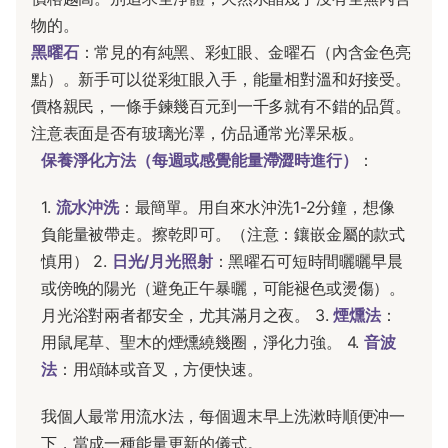
物的。
黑曜石
：常見的有純黑、彩虹眼、金曜石（內含金色亮
點）。新手可以從彩虹眼入手，能量相對溫和好接受。
價格親民，一條手鍊幾百元到一千多就有不錯的品質。
注意表面是否有玻璃光澤，仿品通常光澤呆板。
保養淨化方法（每週或感覺能量滯澀時進行）
：
1.
流水沖洗
：最簡單。用自來水沖洗1-2分鐘，想像
負能量被帶走。擦乾即可。（注意：鑲嵌金屬的款式
慎用） 2.
日光/月光照射
：黑曜石可短時間曬曬早晨
或傍晚的陽光（避免正午暴曬，可能褪色或燙傷）。
月光浴對兩者都安全，尤其滿月之夜。 3.
煙燻法
：
用鼠尾草、聖木的煙燻繞幾圈，淨化力強。 4.
音波
法
：用頌缽或音叉，方便快速。
我個人最常用流水法，每個週末早上洗漱時順便沖一
下，當成一種能量更新的儀式。