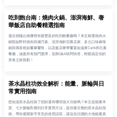
吃到飽台南：燒肉火鍋、澎湃海鮮、奢
華飯店自助餐精選指南
還在煩惱台南哪裡有最豐富的吃到飽餐廳嗎？本文精選燒肉火
鍋類如野村燒肉與涮乃葉、澎湃海鮮百匯店家、多元口味麻辣
鍋與壽喜燒如饗麻饗辣，以及飯店奢華饗宴如遠東Café和元素
餐廳，涵蓋所有熱門選擇，並附Q&A快問快答，輕鬆搞定你的
美食之旅規劃！
茶水晶柱功效全解析：能量、脈輪與日
常實用指南
想知道茶水晶柱除了招財還有哪些強大功效嗎？本文從能量本
質、七大脈輪對應到日常實用方法，提供最完整的茶水晶柱指
南，帶你避開新手常見的使用誤區，讓這份沉穩的大地能量真