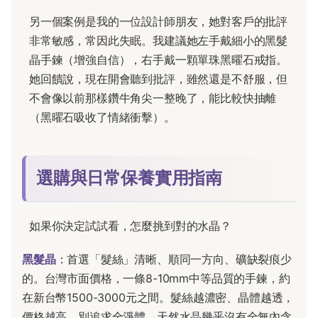
另一個案例是我的一位設計師朋友，她對客戶的批評
非常敏感，常因此失眠。我建議她左手戴細小的黑髮
晶手鍊（增強自信），右手戴一顆單珠黑曜石戒指。
她回饋說，現在開會聽到批評，雖然還是不舒服，但
不會像以前那樣鑽牛角尖一整晚了，能比較快抽離
（黑曜石吸收了情緒衝擊）。
選購與日常保養實用指南
如果你決定試試看，怎麼挑到對的水晶？
黑髮晶
：首選「髮絲」清晰、順同一方向、礦缺裂痕少
的。台灣市面價格，一條8-10mm中等品質的手鍊，約
在新台幣1500-3000元之間。髮絲越濃密、晶體越透，
價格越高。別追求全淨體，天然水晶幾乎沒有全無內含