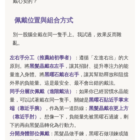
戴心安的？
佩戴位置與組合方式
別一股腦全戴在同一隻手上。我試過，效果反而雜
亂。
左右手分工（推薦給初學者）
：遵循「左進右出」的大
原則。將
黑髮晶戴在左手
，讓其招財、提升專注力的能
量進入身體。將
黑曜石戴在右手
，讓其幫助釋放和阻擋
外界的負能量。這是最安全、最不會出錯的戴法。
同手分層次佩戴（進階戴法）
：如果你已經習慣水晶能
量，可以試著戴在同一隻手。關鍵是
黑曜石貼近手掌末
端（靠近手腕）
，作為第一道防線；
黑髮晶戴在更上方
（靠近手肘）
。想像一下，負能量先被黑曜石過濾，剩
下的再由黑髮晶轉化為行動力。
分開身體部位佩戴
：黑髮晶做手鍊，黑曜石做項鍊或隨