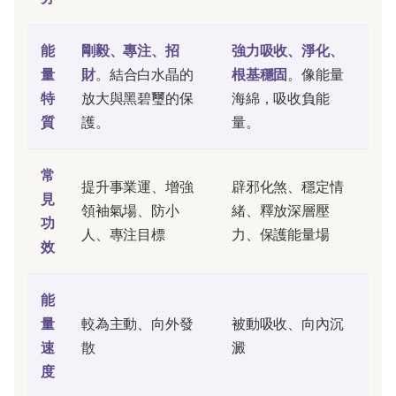
能
剛毅、專注、招
強力吸收、淨化、
量
財
。結合白水晶的
根基穩固
。像能量
特
放大與黑碧璽的保
海綿，吸收負能
質
護。
量。
常
提升事業運、增強
辟邪化煞、穩定情
見
領袖氣場、防小
緒、釋放深層壓
功
人、專注目標
力、保護能量場
效
能
量
較為主動、向外發
被動吸收、向內沉
速
散
澱
度