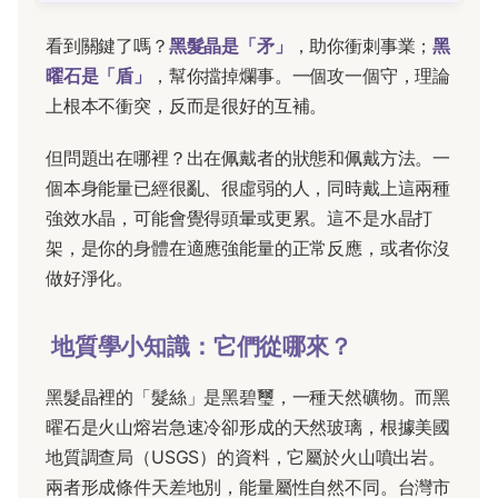
看到關鍵了嗎？
黑髮晶是「矛」
，助你衝刺事業；
黑
曜石是「盾」
，幫你擋掉爛事。一個攻一個守，理論
上根本不衝突，反而是很好的互補。
但問題出在哪裡？出在佩戴者的狀態和佩戴方法。一
個本身能量已經很亂、很虛弱的人，同時戴上這兩種
強效水晶，可能會覺得頭暈或更累。這不是水晶打
架，是你的身體在適應強能量的正常反應，或者你沒
做好淨化。
地質學小知識：它們從哪來？
黑髮晶裡的「髮絲」是黑碧璽，一種天然礦物。而黑
曜石是火山熔岩急速冷卻形成的天然玻璃，根據美國
地質調查局（USGS）的資料，它屬於火山噴出岩。
兩者形成條件天差地別，能量屬性自然不同。台灣市