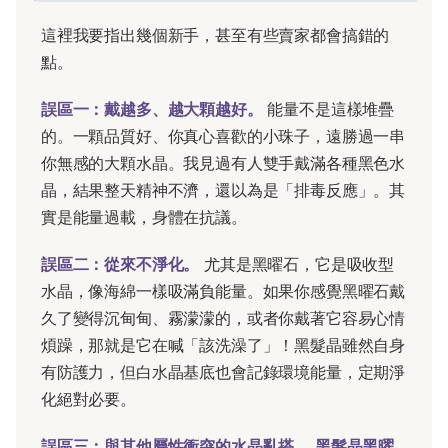
這裡我要指出幾個新手，甚至有些賣家都會搞錯的
點。
誤區一：戴越多、越大顆越好。
能量不是這樣堆疊
的。一顆品質好、你真心喜歡的小珠子，遠勝過一串
你無感的大顆水晶。我見過有人雙手戴滿各種黑色水
晶，結果整天精神不濟，還以為是「排毒反應」。其
實是能量過載，身體在抗議。
誤區二：從來不淨化。
尤其是黑曜石，它是吸收型
水晶，像海綿一樣吸滿負能量。如果你感覺黑曜石戴
久了變得沉甸甸、霧濛濛的，或者你戴著它容易心情
煩躁，那就是它在喊「該洗澡了」！黑髮晶雖然自身
有防護力，但白水晶基底也會記錄環境能量，定期淨
化絕對必要。
誤區三：與其他屬性衝突的水晶亂搭。
黑髮晶黑曜