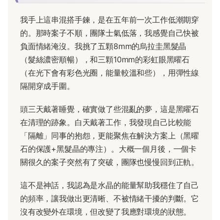
我手上這串混搭手鍊，是在五年前一次工作低潮期穿
的。那時案子不順，團隊士氣低落，我感覺自己快被
負面情緒淹沒。我挑了五顆8mm的烏拉圭黑髮晶
（髮絲濃密順暢），和三顆10mm的彩虹眼黑曜石
（在光下會有彩色光圈，能量較溫和些），用彈性線
隔開穿成手圍。
頭三天戴著睡覺，確實做了些混亂的夢，這是黑曜石
在清理的跡象。白天戴著工作，我發現自己比較能
「隔離」同事的抱怨，更能聚焦在解決方案上（黑曜
石的保護+黑髮晶的專注）。大概一個月後，一個卡
關很久的案子突然有了突破，團隊也慢慢回到正軌。
這不是神話，我認為是水晶的能量幫助我穩住了自己
的頻率，讓我做出更清晰、不被情緒干擾的判斷。它
沒有改變外在環境，但改變了我應對環境的狀態。