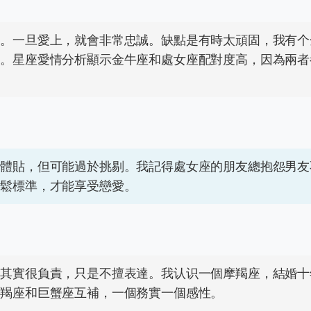
任。一旦愛上，就會非常忠誠。缺點是有時太頑固，我有个
歉。星座愛情分析顯示金牛座和處女座配對度高，因為兩者
、體貼，但可能過於挑剔。我記得處女座的朋友總抱怨男友
放鬆標準，才能享受戀愛。
們其實很負責，只是不擅表達。我认识一個摩羯座，結婚十
摩羯座和巨蟹座互補，一個務實一個感性。