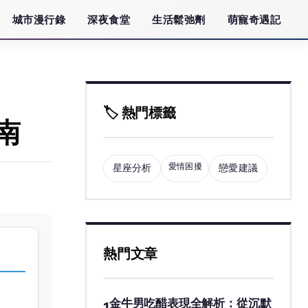
城市漫行錄
深夜食堂
生活鬆弛劑
萌寵奇遇記
🏷️ 熱門標籤
南
愛情困擾
星座分析
戀愛建議
熱門文章
金牛男吃醋表現全解析：從沉默
1