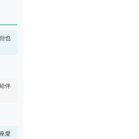
但也
給伴
座愛