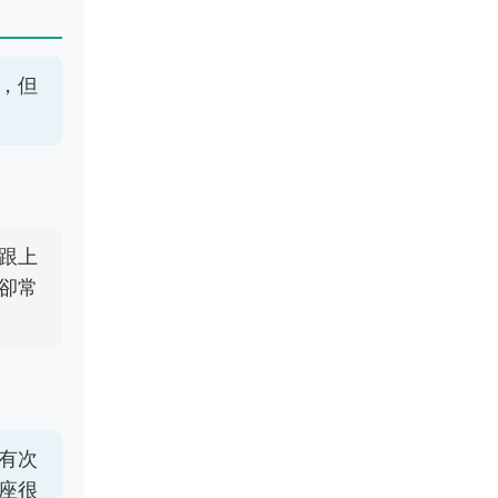
，但
跟上
卻常
有次
座很