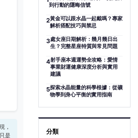
到行動的隱晦信號
黃金可以跟水晶一起戴嗎？專家
2
解析搭配技巧與禁忌
處女座日期解析：幾月幾日出
3
生？完整星座特質與常見問題
射手座本週運勢全攻略：愛情
4
事業財運健康深度分析與實用
建議
探索水晶能量的科學根據：從礦
5
物學到身心平衡的實用指南
現，
分類
只是