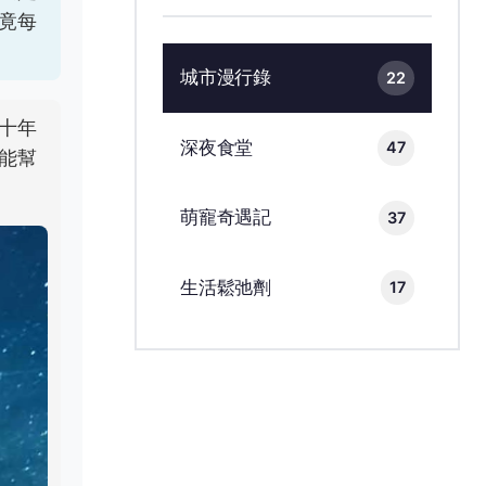
竟每
城市漫行錄
22
十年
深夜食堂
47
能幫
萌寵奇遇記
37
生活鬆弛劑
17