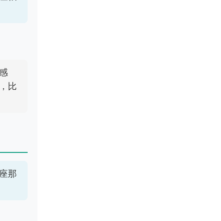
感
，比
座那