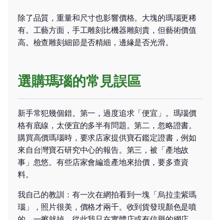
除了品質，重量和尺寸也影響價格。大塊的瑪瑙更稀
有。工藝方面，手工雕刻比機器雕刻貴，但藝術價值
高。檢查雕刻細節是否精細，邊緣是否光滑。
選購瑪瑙的常見誤區
新手常犯幾個錯。第一，過度追求「便宜」。瑪瑙價
格有底線，太便宜的多半有問題。第二，忽略證書。
購買高價瑪瑙時，要求店家提供寶石鑑定證書，例如
來自台灣寶石研究中心的報告。第三，被「產地故
事」忽悠。有些店家會編造產地來抬價，要多查資
料。
我自己的教訓：有一次在網拍看到一塊「烏拉圭紫瑪
瑙」，照片很美，價格才兩千。收到貨發現顏色是噴
的，一擦就掉。從此我只在實體店或有信譽的網店