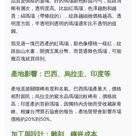
品質是價格的靈魂。好的瑪瑙顏色鮮豔均勻，紋路清
晰有層次，透明度高。比如紅瑪瑙，色澤越飽和越
貴；縞瑪瑙（帶條紋的），紋路越細緻價格越高。透
明度方面，半透明到透明的瑪瑙通常比不透明的值
錢。
我見過一塊巴西產的紅瑪瑙，顏色像櫻桃一樣紅，紋
路如山水畫，開價五萬台幣。而普通雜色瑪瑙，可能
幾百塊就買得到。
產地影響：巴西、烏拉圭、印度等
產地直接關聯稀有度和名氣。巴西瑪瑙產量大，價格
相對親民；烏拉圭的紫水晶瑪瑙比較稀有，價格就
高；印度產的苔蘚瑪瑙，因獨特內含物而受收藏家青
睞。根據台灣寶石協會的報告，產地聲譽會影響市場
價格約20%到50%。
加工與設計：雕刻、鑲嵌成本