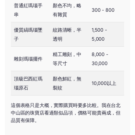
普通紅瑪瑙手
顏色不均，略
300 - 800
串
有雜質
優質縞瑪瑙墜
紋路清晰，半
1,500 -
子
透明
5,000
精工雕刻，中
8,000 -
雕刻瑪瑙擺件
等尺寸
30,000
頂級巴西紅瑪
顏色鮮紅，無
10,000以上
瑙原石
裂紋
這個表格只是大概，實際購買時要多比較。我在台北
中山區的珠寶店看過類似品項，價格可能貴兩成，但
品質有保障。