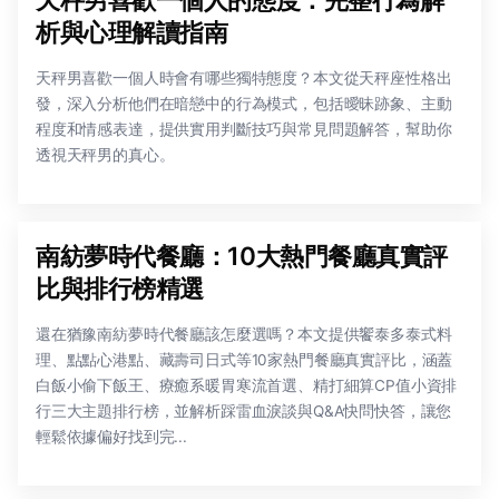
析與心理解讀指南
天秤男喜歡一個人時會有哪些獨特態度？本文從天秤座性格出
發，深入分析他們在暗戀中的行為模式，包括曖昧跡象、主動
程度和情感表達，提供實用判斷技巧與常見問題解答，幫助你
透視天秤男的真心。
南紡夢時代餐廳：10大熱門餐廳真實評
比與排行榜精選
還在猶豫南紡夢時代餐廳該怎麼選嗎？本文提供饗泰多泰式料
理、點點心港點、藏壽司日式等10家熱門餐廳真實評比，涵蓋
白飯小偷下飯王、療癒系暖胃寒流首選、精打細算CP值小資排
行三大主題排行榜，並解析踩雷血淚談與Q&A快問快答，讓您
輕鬆依據偏好找到完...