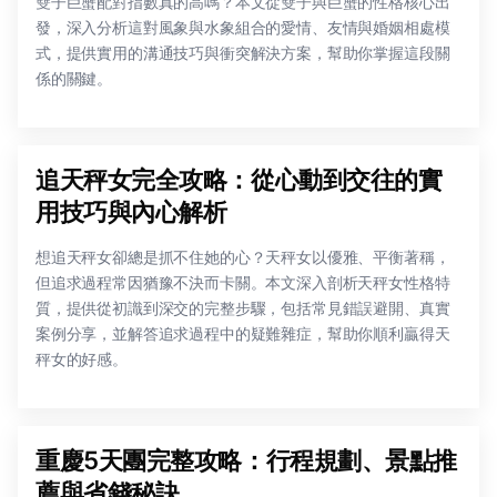
雙子巨蟹配對指數真的高嗎？本文從雙子與巨蟹的性格核心出
發，深入分析這對風象與水象組合的愛情、友情與婚姻相處模
式，提供實用的溝通技巧與衝突解決方案，幫助你掌握這段關
係的關鍵。
追天秤女完全攻略：從心動到交往的實
用技巧與內心解析
想追天秤女卻總是抓不住她的心？天秤女以優雅、平衡著稱，
但追求過程常因猶豫不決而卡關。本文深入剖析天秤女性格特
質，提供從初識到深交的完整步驟，包括常見錯誤避開、真實
案例分享，並解答追求過程中的疑難雜症，幫助你順利贏得天
秤女的好感。
重慶5天團完整攻略：行程規劃、景點推
薦與省錢秘訣