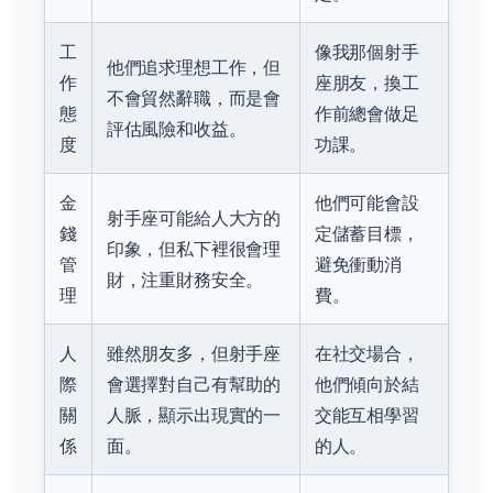
工
像我那個射手
他們追求理想工作，但
作
座朋友，換工
不會貿然辭職，而是會
態
作前總會做足
評估風險和收益。
度
功課。
金
他們可能會設
射手座可能給人大方的
錢
定儲蓄目標，
印象，但私下裡很會理
管
避免衝動消
財，注重財務安全。
理
費。
人
雖然朋友多，但射手座
在社交場合，
際
會選擇對自己有幫助的
他們傾向於結
關
人脈，顯示出現實的一
交能互相學習
係
面。
的人。