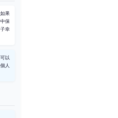
色如果
交中保
雙子幸
你可以
很個人