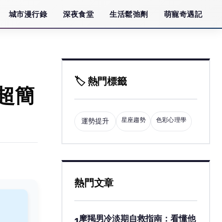
城市漫行錄
深夜食堂
生活鬆弛劑
萌寵奇遇記
🏷️ 熱門標籤
超簡
星座趨勢
色彩心理學
運勢提升
熱門文章
摩羯男冷淡期自救指南：看懂他
1