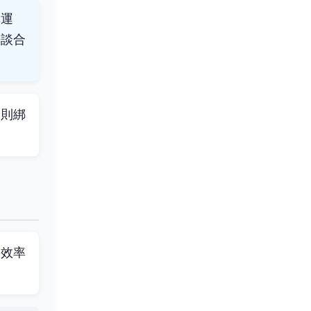
幸運
去談合
規則綁
，效率