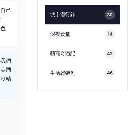
我自己
城市漫行錄
30
研
屬色
深夜食堂
14
萌寵奇遇記
42
衡我們
像
美國
生活鬆弛劑
46
來沒精