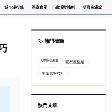
城市漫行錄
深夜食堂
生活鬆弛劑
萌寵奇遇記
🏷️ 熱門標籤
巧
人際關係痛點
巨蟹座情緒
生氣應對技巧
熱門文章