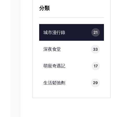
分類
城市漫行錄
21
深夜食堂
33
萌寵奇遇記
17
生活鬆弛劑
29