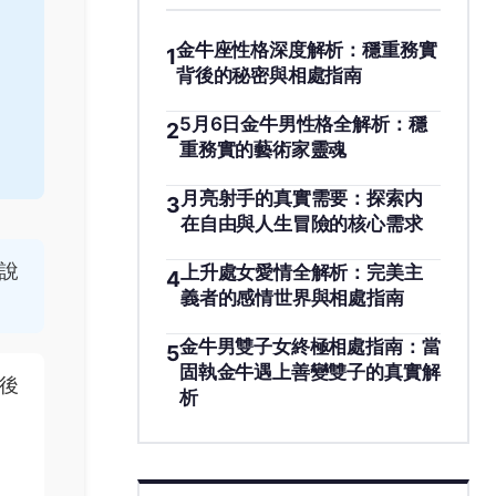
金牛座性格深度解析：穩重務實
1
背後的秘密與相處指南
5月6日金牛男性格全解析：穩
2
重務實的藝術家靈魂
月亮射手的真實需要：探索内
3
在自由與人生冒險的核心需求
說
上升處女愛情全解析：完美主
4
義者的感情世界與相處指南
金牛男雙子女終極相處指南：當
5
固執金牛遇上善變雙子的真實解
後
析