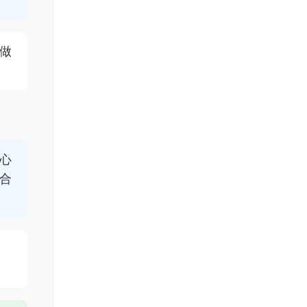
做
心
合