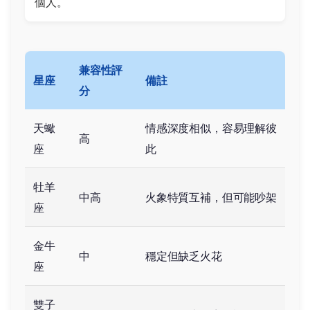
個人。
兼容性評
星座
備註
分
天蠍
情感深度相似，容易理解彼
高
座
此
牡羊
中高
火象特質互補，但可能吵架
座
金牛
中
穩定但缺乏火花
座
雙子