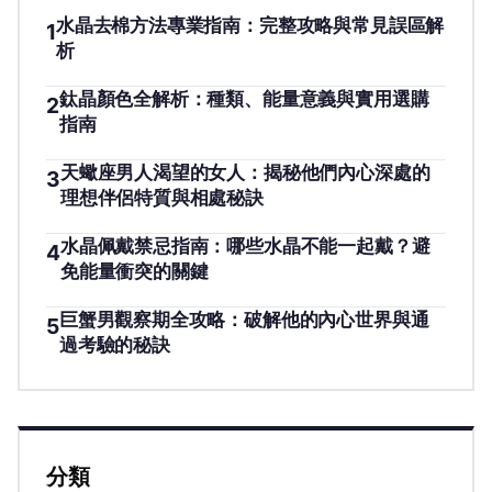
水晶去棉方法專業指南：完整攻略與常見誤區解
1
析
鈦晶顏色全解析：種類、能量意義與實用選購
2
指南
天蠍座男人渴望的女人：揭秘他們內心深處的
3
理想伴侶特質與相處秘訣
水晶佩戴禁忌指南：哪些水晶不能一起戴？避
4
免能量衝突的關鍵
巨蟹男觀察期全攻略：破解他的內心世界與通
5
過考驗的秘訣
分類