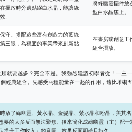
將綠幽靈擺件放
或在擺放時旁邊點綴白水晶，能讓綠
型白水晶簇上。
強效。
顯保守。搭配這些富有創造力的藍綠
在書房或創意工
與第三眼，為穩固的事業帶來創新點
組合擺放。
種類就要越多？完全不是。我強烈建議初學者從「一主
這個經典組合。先感受兩種能量在一起的作用，遠比堆砌
時放了綠幽靈、黃水晶、金髮晶、紫水晶和粉晶，美其名
想要的太多反而無法聚焦。後來簡化成綠幽靈（主）配一
定提升工作收入」的意圖，效果反而明確且持久。