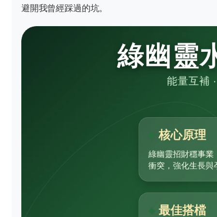
避開我曾經踩過的坑。