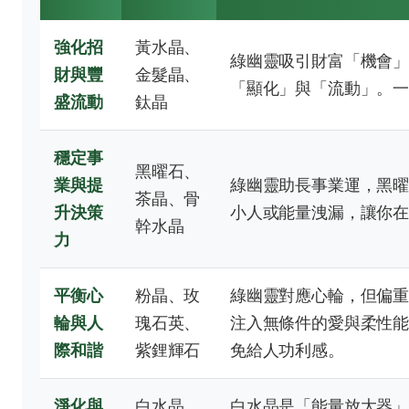
強化招
黃水晶、
綠幽靈吸引財富「機會
財與豐
金髮晶、
「顯化」與「流動」。
盛流動
鈦晶
穩定事
黑曜石、
業與提
綠幽靈助長事業運，黑
茶晶、骨
升決策
小人或能量洩漏，讓你
幹水晶
力
平衡心
粉晶、玫
綠幽靈對應心輪，但偏
輪與人
瑰石英、
注入無條件的愛與柔性
際和諧
紫鋰輝石
免給人功利感。
淨化與
白水晶
白水晶是「能量放大器