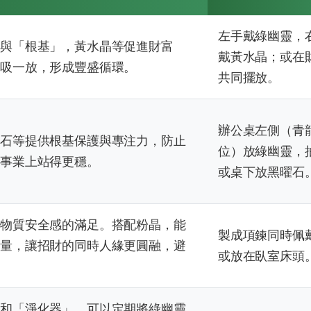
左手戴綠幽靈，
」與「根基」，黃水晶等促進財富
戴黃水晶；或在
一吸一放，形成豐盛循環。
共同擺放。
辦公桌左側（青
曜石等提供根基保護與專注力，防止
位）放綠幽靈，
在事業上站得更穩。
或桌下放黑曜石
重物質安全感的滿足。搭配粉晶，能
製成項鍊同時佩
能量，讓招財的同時人緣更圓融，避
或放在臥室床頭
」和「淨化器」。可以定期將綠幽靈