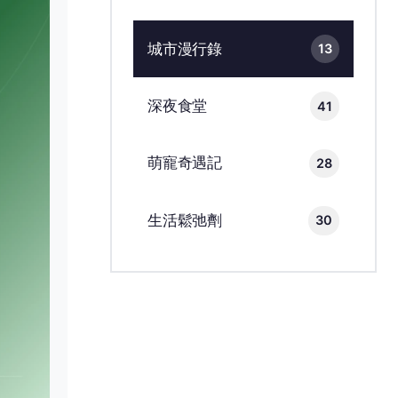
城市漫行錄
13
深夜食堂
41
萌寵奇遇記
28
生活鬆弛劑
30