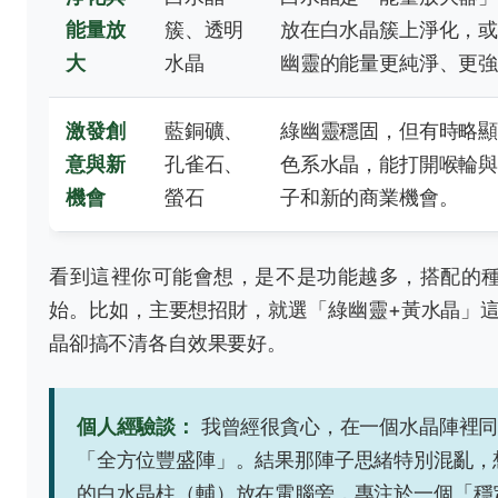
能量放
簇、透明
放在白水晶簇上淨化，
大
水晶
幽靈的能量更純淨、更
激發創
藍銅礦、
綠幽靈穩固，但有時略
意與新
孔雀石、
色系水晶，能打開喉輪
機會
螢石
子和新的商業機會。
看到這裡你可能會想，是不是功能越多，搭配的
始。比如，主要想招財，就選「綠幽靈+黃水晶」
晶卻搞不清各自效果要好。
個人經驗談：
我曾經很貪心，在一個水晶陣裡同
「全方位豐盛陣」。結果那陣子思緒特別混亂，
的白水晶柱（輔）放在電腦旁，專注於一個「穩