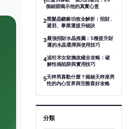
1
個細節揭示他的真實心意
黑髮晶貔貅功效全解析：招財、
2
避邪、事業運提升秘訣
最強招財水晶推薦：5種提升財
3
運的水晶選擇與使用技巧
追牡羊女欲擒故縱全攻略：破
4
解性格陷阱與實用技巧
天秤男喜歡什麼？揭秘天秤座男
5
性的內心世界與完整喜好攻略
分類