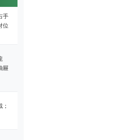
右手
財位
龍
抽屜
。
戴；
。