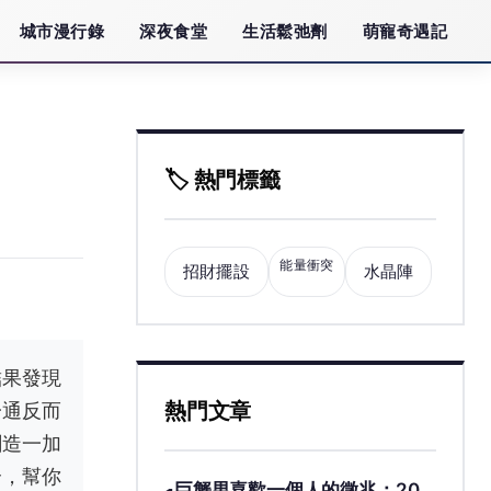
城市漫行錄
深夜食堂
生活鬆弛劑
萌寵奇遇記
🏷️ 熱門標籤
能量衝突
招財擺設
水晶陣
結果發現
熱門文章
一通反而
創造一加
合，幫你
巨蟹男喜歡一個人的徵兆：20