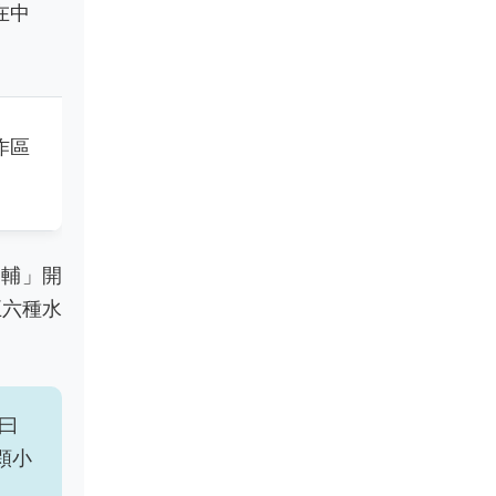
在中
作區
一輔」開
五六種水
曰
顆小