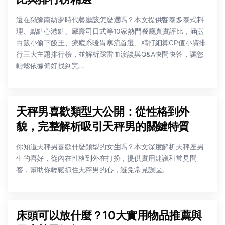
還在猶豫南紡夢時代餐廳該怎麼選嗎？本文提供饗泰多泰式料
理、點點心港點、藏壽司日式等10家熱門餐廳真實評比，涵蓋
白飯小偷下飯王、療癒系暖胃寒流首選、精打細算CP值小資排
行三大主題排行榜，並解析踩雷血淚談與Q&A快問快答，讓您
輕鬆依據偏好找到完...
天秤男喜歡類型大公開：從性格到外
貌，完整解析吸引天秤男的關鍵特質
你知道天秤男喜歡什麼類型的女生嗎？本文深度解析天秤座男
生的喜好，從內在性格到外在打扮，提供實用建議和常見問
答，幫助你輕鬆抓住天秤男的心，避免常見誤區。
床頭可以放什麼？10大實用物品推薦與