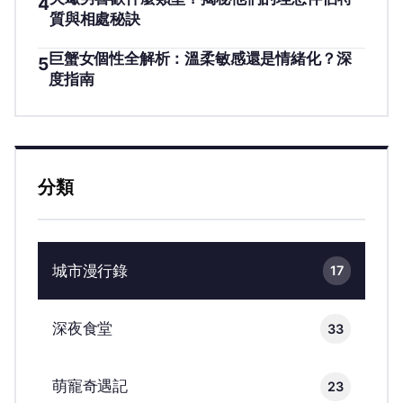
4
質與相處秘訣
巨蟹女個性全解析：溫柔敏感還是情緒化？深
5
度指南
分類
城市漫行錄
17
深夜食堂
33
萌寵奇遇記
23