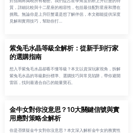
對指南將揭曉所有秘密。我們從占星學角度剖析上升巨蟹的特
質，詳細比較與十二星座的相容性，包括最佳配對星座和潛在
挑戰。無論你是上升巨蟹還是想了解伴侶，本文都能提供深度
見解和實用技巧，幫助你打...
紫兔毛水晶等級全解析：從新手到行家
的選購指南
想入手紫兔毛水晶卻看不懂等級？本文以資深玩家視角，拆解
紫兔毛水晶的等級劃分標準、選購技巧與常見陷阱，帶你避開
雷區，找到最適合自己的能量寶石。
金牛女對你沒意思？10大關鍵信號與實
用應對策略全解析
你是否懷疑金牛女對你沒意思？本文深入解析金牛女的務實性