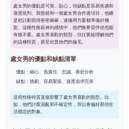
處女男的優點是可靠、貼心，但缺點是容易焦慮和
過度批判。我曾經和一個處女男合作過項目，他總
是把計劃寫得密密麻麻，連備用方案都準備好幾
套。這種性格延伸到感情中，他們會希望伴侶也能
有條不紊。處女男喜歡的類型，往往要能理解他們
的這種特質，甚至欣賞他們的龜毛。
處女男的優點和缺點清單
優點：細心、負責任、忠誠、善於分析
缺點：挑剔、容易緊張、過度追求完美
這些性格特質直接影響了處女男喜歡的類型。比
如，他們討厭混亂和不確定性，所以會偏好那些生
活穩定的對象。