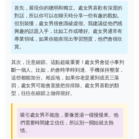
首先，展現你的聰明和獨立。處女男喜歡有深度的
對話，所以你可以在聊天時分享一些有趣的觀點。
但別裝懂，處女男很會識破虛假。我建議從他們感
興趣的話題入手，比如工作或嗜好。處女男通常有
專業領域，如果你能表現出學習態度，他們會很欣
賞。
其次，注意細節。這點超級重要！處女男會從小事判
斷一個人。比如，約會時準時到達、手機保持整潔，
這些都能加分。相反地，如果你老是遲到或丟三落
四，處女男可能會直接把你排除。處女男喜歡的類
型，往往在細節上做得很好。
吸引處女男不能急，要像煲湯一樣慢慢來。他
們需要時間建立信任，所以別一開始就太熱
情。