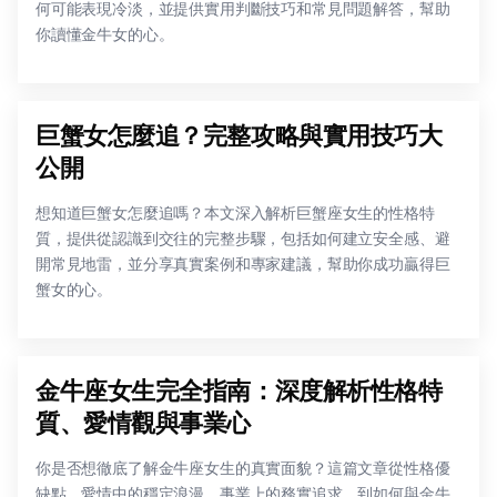
何可能表現冷淡，並提供實用判斷技巧和常見問題解答，幫助
你讀懂金牛女的心。
巨蟹女怎麼追？完整攻略與實用技巧大
公開
想知道巨蟹女怎麼追嗎？本文深入解析巨蟹座女生的性格特
質，提供從認識到交往的完整步驟，包括如何建立安全感、避
開常見地雷，並分享真實案例和專家建議，幫助你成功贏得巨
蟹女的心。
金牛座女生完全指南：深度解析性格特
質、愛情觀與事業心
你是否想徹底了解金牛座女生的真實面貌？這篇文章從性格優
缺點、愛情中的穩定浪漫、事業上的務實追求，到如何與金牛