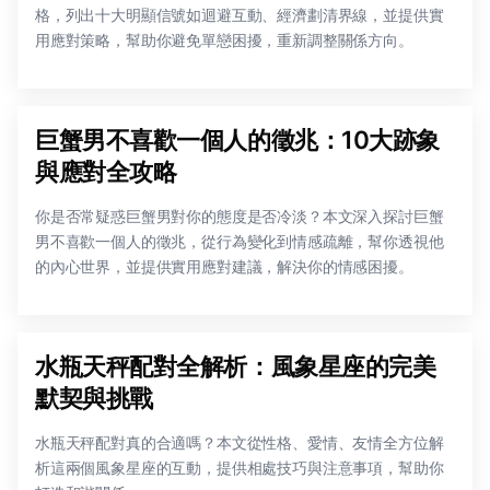
格，列出十大明顯信號如迴避互動、經濟劃清界線，並提供實
用應對策略，幫助你避免單戀困擾，重新調整關係方向。
巨蟹男不喜歡一個人的徵兆：10大跡象
與應對全攻略
你是否常疑惑巨蟹男對你的態度是否冷淡？本文深入探討巨蟹
男不喜歡一個人的徵兆，從行為變化到情感疏離，幫你透視他
的內心世界，並提供實用應對建議，解決你的情感困擾。
水瓶天秤配對全解析：風象星座的完美
默契與挑戰
水瓶天秤配對真的合適嗎？本文從性格、愛情、友情全方位解
析這兩個風象星座的互動，提供相處技巧與注意事項，幫助你