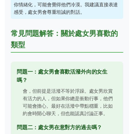
你情緒化，可能會覺得他們冷漠。我建議直接表達
感受，處女男會尊重坦誠的對話。
常見問題解答：關於處女男喜歡的
類型
問題一：處女男會喜歡活潑外向的女生
嗎？
會，但前提是活潑不等於浮躁。處女男欣賞
有活力的人，但如果你總是衝動行事，他們
可能會擔心。最好在活潑中帶點穩重，比如
約會時開心聊天，但也能認真討論正事。
問題二：處女男在意對方的過去嗎？