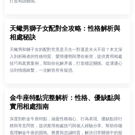
打造和諧關係。
天蠍男獅子女配對全攻略：性格解析與
相處秘訣
天蠍男和獅子女的配對究竟是天生一對還是水火不容？本文深
入剖析兩者的性格特質、愛情優勢與潛在衝突，提供實用相處
技巧和真實案例，幫助你化解矛盾，打造穩定關係。從溝通心
法到情感維繫，一次解答所有疑惑。
金牛座特點完整解析：性格、優缺點與
實用相處指南
深度剖析金牛座特點，涵蓋性格核心、行為表現、優缺點排行
榜與常見問答，提供實用相處技巧與個人經驗分享。幫助你徹
底理解金牛座的固執、務實與忠誠特質，解決日常關係中的疑