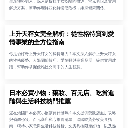
星座性格切入，深入剖析牡羊女吃醋的根源、常見表現及實用
解決方案，幫助你理解並化解情感危機，維持健康關係。
上升天秤女完全解析：從性格特質到愛
情事業的全方位指南
你是否好奇上升天秤女的獨特魅力？本文深入解析上升天秤女
的性格優勢、人際關係技巧、愛情觀與事業發展，提供實用建
議，幫助你掌握優雅社交高手的人生智慧。
日本必買小物：藥妝、百元店、吃貨進
階與生活科技熱門推薦
還在煩惱日本必買小物該買什麼嗎？本文提供藥妝店血拼攻略
與省錢秘笈、百元商店私心推薦清單、進階吃貨必收美食指
南、獨特小家電與生活科技解析、文房具控限定好物，以及熱