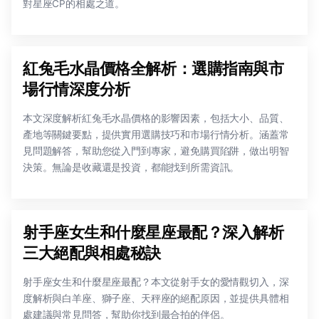
對星座CP的相處之道。
紅兔毛水晶價格全解析：選購指南與市
場行情深度分析
本文深度解析紅兔毛水晶價格的影響因素，包括大小、品質、
產地等關鍵要點，提供實用選購技巧和市場行情分析。涵蓋常
見問題解答，幫助您從入門到專家，避免購買陷阱，做出明智
決策。無論是收藏還是投資，都能找到所需資訊。
射手座女生和什麼星座最配？深入解析
三大絕配與相處秘訣
射手座女生和什麼星座最配？本文從射手女的愛情觀切入，深
度解析與白羊座、獅子座、天秤座的絕配原因，並提供具體相
處建議與常見問答，幫助你找到最合拍的伴侶。