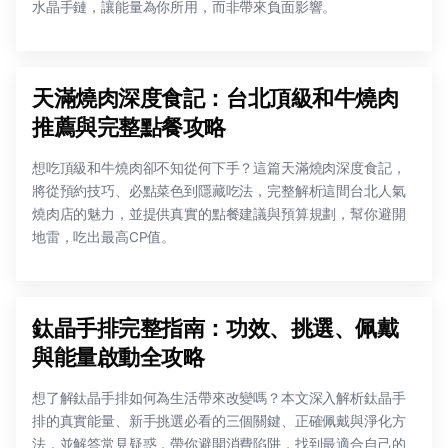
水晶手鏈，讓能量為你所用，而非帶來負面影響。
天滿燒肉深度食記：台北頂級和牛燒肉
推薦與完整點餐攻略
想吃頂級和牛燒肉卻不知從何下手？這篇天滿燒肉深度食記，
將從預約技巧、必點菜色到隱藏吃法，完整解析這間台北人氣
燒肉店的魅力，並提供真實的點餐建議與預算規劃，幫你避開
地雷，吃出最高CP值。
鈦晶手排完整指南：功效、挑選、佩戴
與能量啟動全攻略
想了解鈦晶手排如何為生活帶來改變嗎？本文深入解析鈦晶手
排的真實能量、新手挑選必看的三個關鍵、正確佩戴與淨化方
法，並解答常見疑惑，帶你避開消費陷阱，找到最適合自己的