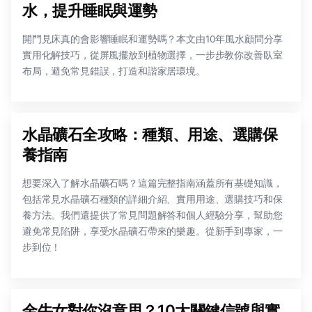
水，提升睡眠與運勢
開門見床真的會影響睡眠和運勢嗎？本文由10年風水顧問分享
實用化解技巧，從屏風擺放到植物選擇，一步步教你改善臥室
布局，避免常見錯誤，打造和諧家居環境。
水晶礦石全攻略：種類、用途、選購保
養指南
想要深入了解水晶礦石嗎？這篇完整指南涵蓋所有基礎知識，
包括常見水晶礦石種類的詳細介紹、實用用途、選購技巧和保
養方法。我們還提供了常見問題解答和個人經驗分享，幫助您
避免常見陷阱，享受水晶礦石帶來的樂趣。從新手到專家，一
步到位！
金牛女對你沒意思？10大關鍵信號與實