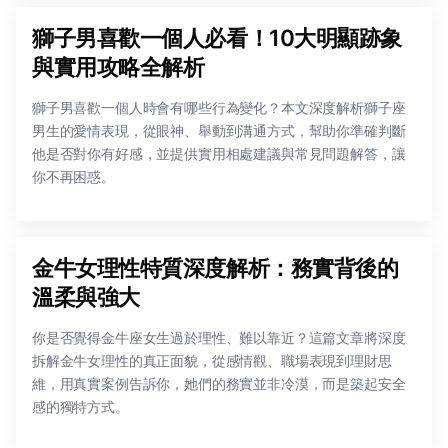
獅子男喜歡一個人必看！10大明顯跡象
與實用攻略全解析
獅子男喜歡一個人時會有哪些行為變化？本文深度解析獅子座
男生的愛情表現，從眼神、舉動到溝通方式，幫助你準確判斷
他是否對你有好感，並提供實用相處建議與常見問題解答，讓
你不再困惑。
金牛女理性特質深度解析：務實背後的
溫柔與強大
你是否覺得金牛座女生過於理性、難以靠近？這篇文章將深度
拆解金牛女理性的真正面貌，從感情觀、職場表現到理財思
維，用真實案例告訴你，她們的務實並非冷漠，而是築起安全
感的獨特方式。