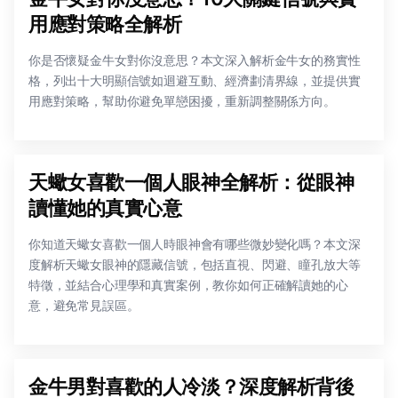
用應對策略全解析
你是否懷疑金牛女對你沒意思？本文深入解析金牛女的務實性
格，列出十大明顯信號如迴避互動、經濟劃清界線，並提供實
用應對策略，幫助你避免單戀困擾，重新調整關係方向。
天蠍女喜歡一個人眼神全解析：從眼神
讀懂她的真實心意
你知道天蠍女喜歡一個人時眼神會有哪些微妙變化嗎？本文深
度解析天蠍女眼神的隱藏信號，包括直視、閃避、瞳孔放大等
特徵，並結合心理學和真實案例，教你如何正確解讀她的心
意，避免常見誤區。
金牛男對喜歡的人冷淡？深度解析背後