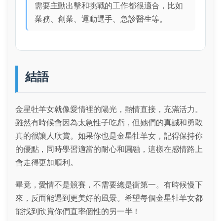
需要主動出擊和挑戰的工作都很適合，比如
業務、創業、運動選手、急診醫生等。
結語
金星牡羊女就像愛情裡的陽光，熱情直接，充滿活力。
雖然有時候會因為太急性子吃虧，但她們的真誠和勇敢
真的很讓人欣賞。如果你也是金星牡羊女，記得保持你
的優點，同時學習適當的耐心和圓融，這樣在感情路上
會走得更加順利。
畢竟，愛情不是競賽，不需要總是衝第一。有時候慢下
來，反而能遇到更美好的風景。希望每個金星牡羊女都
能找到欣賞你們直率個性的另一半！