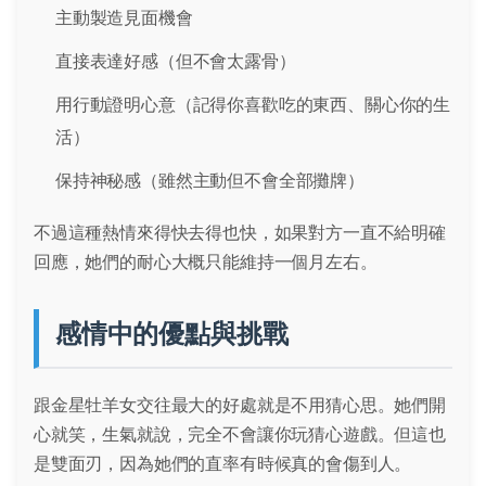
主動製造見面機會
直接表達好感（但不會太露骨）
用行動證明心意（記得你喜歡吃的東西、關心你的生
活）
保持神秘感（雖然主動但不會全部攤牌）
不過這種熱情來得快去得也快，如果對方一直不給明確
回應，她們的耐心大概只能維持一個月左右。
感情中的優點與挑戰
跟金星牡羊女交往最大的好處就是不用猜心思。她們開
心就笑，生氣就說，完全不會讓你玩猜心遊戲。但這也
是雙面刃，因為她們的直率有時候真的會傷到人。