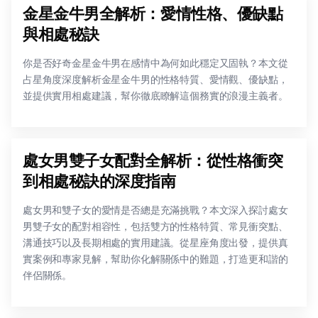
金星金牛男全解析：愛情性格、優缺點
與相處秘訣
你是否好奇金星金牛男在感情中為何如此穩定又固執？本文從
占星角度深度解析金星金牛男的性格特質、愛情觀、優缺點，
並提供實用相處建議，幫你徹底瞭解這個務實的浪漫主義者。
處女男雙子女配對全解析：從性格衝突
到相處秘訣的深度指南
處女男和雙子女的愛情是否總是充滿挑戰？本文深入探討處女
男雙子女的配對相容性，包括雙方的性格特質、常見衝突點、
溝通技巧以及長期相處的實用建議。從星座角度出發，提供真
實案例和專家見解，幫助你化解關係中的難題，打造更和諧的
伴侶關係。