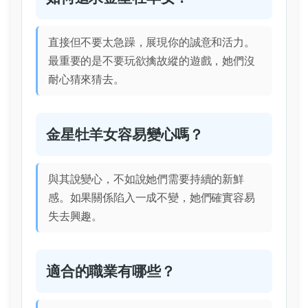
直接但不要太急躁，展現你的誠意和活力。
最重要的是不要玩欲擒故縱的遊戲，她們沒
耐心猜來猜去。
金星牡羊女容易變心嗎？
與其說變心，不如說她們需要持續的新鮮
感。如果關係陷入一成不變，她們確實容易
失去興趣。
適合的職業有哪些？