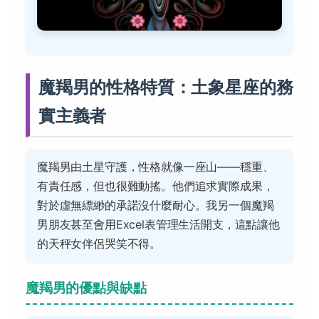
魔羯男的性格特質：土象星座的務
實主義者
魔羯男由土星守護，性格就像一座山——穩重、
有責任感，但也很難動搖。他們追求實際成果，
對於虛無縹緲的承諾沒什麼耐心。我另一個魔羯
男朋友甚至會用Excel表管理生活開支，這點讓他
的天秤女伴侶哭笑不得。
魔羯男的優點與缺點