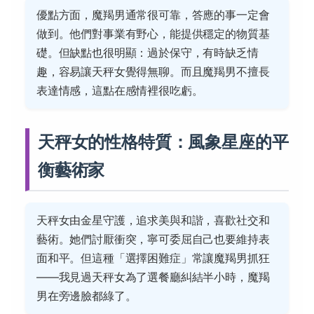
優點方面，魔羯男通常很可靠，答應的事一定會
做到。他們對事業有野心，能提供穩定的物質基
礎。但缺點也很明顯：過於保守，有時缺乏情
趣，容易讓天秤女覺得無聊。而且魔羯男不擅長
表達情感，這點在感情裡很吃虧。
天秤女的性格特質：風象星座的平
衡藝術家
天秤女由金星守護，追求美與和諧，喜歡社交和
藝術。她們討厭衝突，寧可委屈自己也要維持表
面和平。但這種「選擇困難症」常讓魔羯男抓狂
——我見過天秤女為了選餐廳糾結半小時，魔羯
男在旁邊臉都綠了。