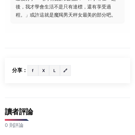
後，我才學會生活不是只有達標，還有享受過
程。」或許這就是魔羯男天秤女最美的部分吧。
分享：
f
X
L
🔗
讀者評論
0 則評論