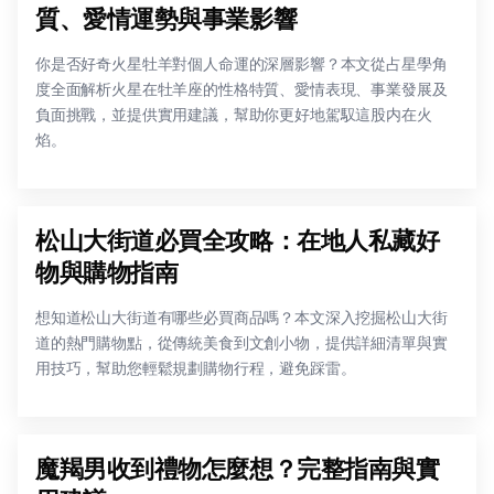
質、愛情運勢與事業影響
你是否好奇火星牡羊對個人命運的深層影響？本文從占星學角
度全面解析火星在牡羊座的性格特質、愛情表現、事業發展及
負面挑戰，並提供實用建議，幫助你更好地駕馭這股内在火
焰。
松山大街道必買全攻略：在地人私藏好
物與購物指南
想知道松山大街道有哪些必買商品嗎？本文深入挖掘松山大街
道的熱門購物點，從傳統美食到文創小物，提供詳細清單與實
用技巧，幫助您輕鬆規劃購物行程，避免踩雷。
魔羯男收到禮物怎麼想？完整指南與實