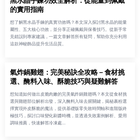
黑水晶手鍊功效全解析：從能量到佩戴
的實用指南
想了解黑水晶手鍊的真實功效嗎？本文深入探討黑水晶的能量
屬性、五大核心功效，並分享正確佩戴與保養技巧。從新手常
見錯誤到專家建議，一篇文章解答所有疑問，幫助你充分利用
這款神秘飾品提升生活品質。
氣炸鍋雞翅：完美秘訣全攻略－食材挑
選、醃料入味、酥脆技巧與疑難解答
想知道如何做出皮脆肉嫩的完美氣炸鍋雞翅嗎？本文從食材挑
選與雞翅部位解析出發，深入醃料入味去腥關鍵，揭秘裹粉選
擇實現外皮酥脆的魔法，提供基礎版零失敗時間軸和進階版終
極技巧，探討口味變化刷醬時機，並透過失敗案例解析、愛用
調味推薦，快速解答冷凍處...