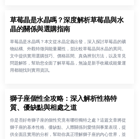
草莓晶是水晶嗎？深度解析草莓晶與水
晶的關係與選購指南
草莓晶是水晶嗎？本文從水晶定義出發，深入探討草莓晶的礦
物結構、外觀特徵與能量屬性，並比較草莓晶與水晶的異同。
文中提供實用選購技巧、價格區間、真偽辨別方法，以及常見
問題解答，幫助您全面了解草莓晶，無論是新手收藏或能量運
用都能找到實用資訊。
獅子座個性全攻略：深入解析性格特
質、優缺點與相處之道
你是否好奇獅子座的個性究竟有哪些獨特之處？這篇文章將從
獅子座的基本性格、優缺點、人際關係到愛情與事業表現，提
供全面且實用的分析，幫助你真正理解獅子座的內心世界，並