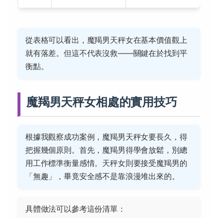
從表格可以看出，魔羯男天秤女在基本價值觀上
就有落差。但這不代表沒救——關鍵在於找到平
衡點。
魔羯男天秤女相處的實用技巧
根據我觀察成功案例，魔羯男天秤女要長久，得
把握幾個原則。首先，魔羯男得學會放鬆，別總
用工作標準衡量感情。天秤女則要接受魔羯男的
「無趣」，畢竟安全感不是靠浪漫堆出來的。
具體做法可以參考這份清單：