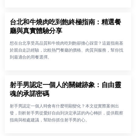
台北和牛燒肉吃到飽終極指南：精選餐
廳與真實體驗分享
想在台北享受高品質和牛燒肉吃到飽卻擔心踩雷？這篇指南基
於親自走訪經驗，比較熱門餐廳的價格、肉質與服務，幫你找
到最適合的用餐選擇。
射手男認定一個人的關鍵跡象：自由靈
魂的承諾密碼
射手男認定一個人時會有什麼明顯變化？本文從實際案例出
發，剖析射手男從愛好自由到決定承諾的內心轉折，提供觀察
指南與相處建議，幫助你抓住射手男的心。