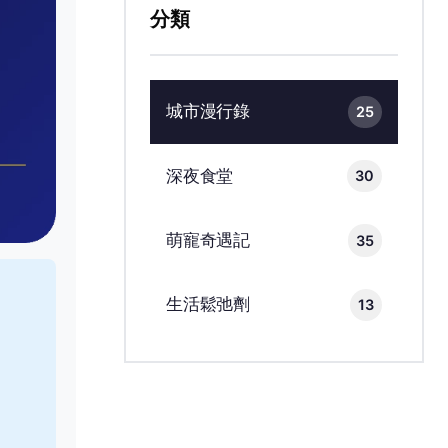
分類
城市漫行錄
25
深夜食堂
30
萌寵奇遇記
35
生活鬆弛劑
13