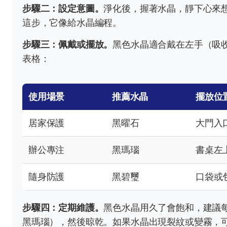
步驟二：設定意圖。
淨化後，握著水晶，靜下心來
這步，它像給水晶編程。
步驟三：佩戴或擺放。
黑色水晶適合戴在左手（吸
表格：
使用場景
推薦水晶
擺放位
居家保護
黑曜石
大門入
辦公專注
黑瑪瑙
書桌左
隨身防護
黑碧璽
口袋或
步驟四：定期維護。
黑色水晶用久了會飽和，建議
黑瑪瑙），然後晾乾。如果水晶出現裂紋或變霧，