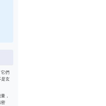
。它們
不是玄
能量，
構密