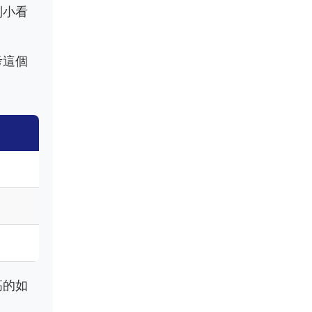
別小看
考這個
高的如