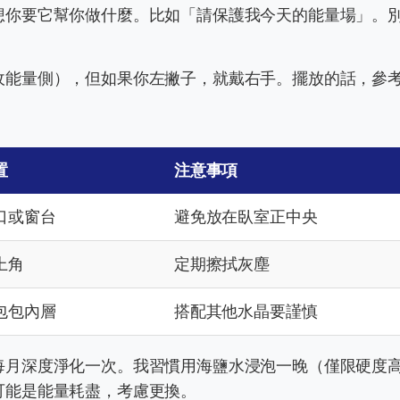
想你要它幫你做什麼。比如「請保護我今天的能量場」。
收能量側），但如果你左撇子，就戴右手。擺放的話，參
置
注意事項
口或窗台
避免放在臥室正中央
上角
定期擦拭灰塵
包包內層
搭配其他水晶要謹慎
每月深度淨化一次。我習慣用海鹽水浸泡一晚（僅限硬度
可能是能量耗盡，考慮更換。