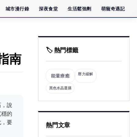
城市漫行錄
深夜食堂
生活鬆弛劑
萌寵奇遇記
🏷️ 熱門標籤
指南
壓力緩解
能量療癒
黑色水晶選購
石，說
沉穩的
化，要
熱門文章