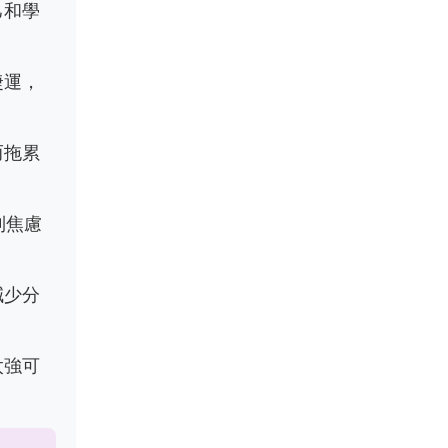
己和學
捷運，
而拖累
到焦慮
減少分
太強可