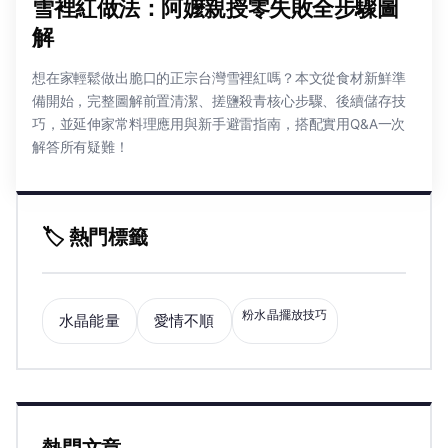
雪裡紅做法：阿嬤親授零失敗全步驟圖
解
想在家輕鬆做出脆口的正宗台灣雪裡紅嗎？本文從食材新鮮準
備開始，完整圖解前置清潔、搓鹽殺青核心步驟、後續儲存技
巧，並延伸家常料理應用與新手避雷指南，搭配實用Q&A一次
解答所有疑難！
🏷️ 熱門標籤
粉水晶擺放技巧
水晶能量
愛情不順