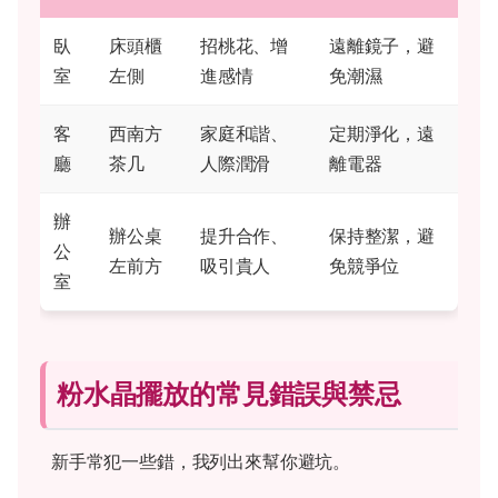
臥
床頭櫃
招桃花、增
遠離鏡子，避
室
左側
進感情
免潮濕
客
西南方
家庭和諧、
定期淨化，遠
廳
茶几
人際潤滑
離電器
辦
辦公桌
提升合作、
保持整潔，避
公
左前方
吸引貴人
免競爭位
室
粉水晶擺放的常見錯誤與禁忌
新手常犯一些錯，我列出來幫你避坑。