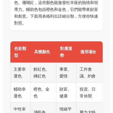
色、珊瑚紅，這些顏色能激發牡羊座的熱情和領
導力。輔助色包括橙色和金色，它們能帶來財富
和創意。下面用表格列出詳細分類，方便你快速
對照。
色彩類
對應運
具體顏色
適用場合
型
勢
主要幸
鮮紅色、
事業、
工作會
運色
磚紅色
愛情
議、約會
輔助幸
橙色、金
財富、
投資、日
運色
色
健康
常休閒
中性幸
情緒平
淺藍色
壓力大時