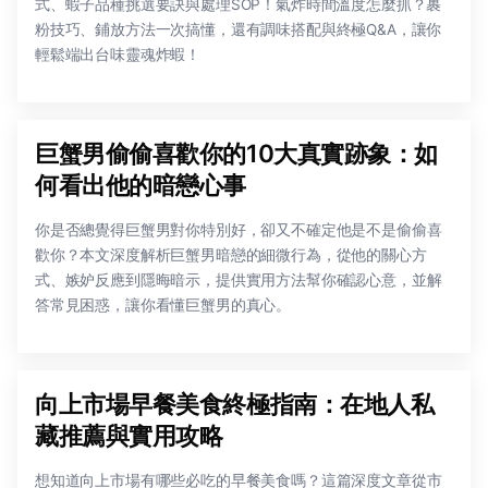
式、蝦子品種挑選要訣與處理SOP！氣炸時間溫度怎麼抓？裹
粉技巧、鋪放方法一次搞懂，還有調味搭配與終極Q&A，讓你
輕鬆端出台味靈魂炸蝦！
巨蟹男偷偷喜歡你的10大真實跡象：如
何看出他的暗戀心事
你是否總覺得巨蟹男對你特別好，卻又不確定他是不是偷偷喜
歡你？本文深度解析巨蟹男暗戀的細微行為，從他的關心方
式、嫉妒反應到隱晦暗示，提供實用方法幫你確認心意，並解
答常見困惑，讓你看懂巨蟹男的真心。
向上市場早餐美食終極指南：在地人私
藏推薦與實用攻略
想知道向上市場有哪些必吃的早餐美食嗎？這篇深度文章從市