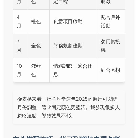
月
色
定目標
刺激
4
配合戶外
橙色
創意項目啟動
月
活動
7
勿用於投
金色
財務規劃佳期
月
機
10
淺藍
情緒調節，適合休
結合冥想
月
色
息
從表格來看，牡羊座幸運色2025的應用可以隨
月份調整，這比固定顏色更靈活。我發現很多人
忽略這點，導致效果不彰。