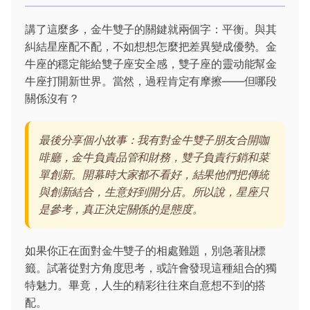
講了這麼多，金牛雙子的關鍵就兩個字：平衡。與其
糾結星座配不配，不如想想怎麼把差異變成優勢。金
牛座的穩定能給雙子座安全感，雙子座的靈动能幫金
牛座打開新世界。當然，過程肯定有摩擦——但哪段
關係沒有？
最後分享個小故事：我有對金牛雙子朋友合開咖
啡廳，金牛負責品管和財務，雙子負責行銷和菜
單創新。開幕時大家都不看好，結果他們把傳統
與創新結合，生意好到開分店。所以說，星座只
是參考，真正決定關係的是態度。
如果你正在面對金牛雙子的相處難題，別急著貼標
籤。試著從對方角度思考，或許會發現這種組合的獨
特魅力。畢竟，人生的精彩往往來自意想不到的搭
配。