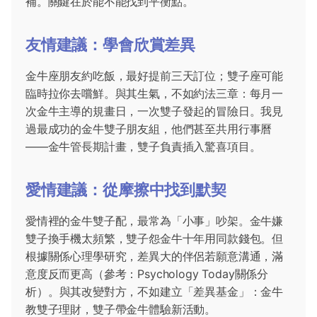
補。關鍵在於能不能找到平衡點。
友情建議：學會欣賞差異
金牛座朋友約吃飯，最好提前三天訂位；雙子座可能
臨時拉你去嚐鮮。與其生氣，不如約法三章：每月一
次金牛主導的規畫日，一次雙子發起的冒險日。我見
過最成功的金牛雙子朋友組，他們甚至共用行事曆
——金牛管長期計畫，雙子負責插入驚喜項目。
愛情建議：從摩擦中找到默契
愛情裡的金牛雙子配，最常為「小事」吵架。金牛嫌
雙子換手機太頻繁，雙子怨金牛十年用同款錢包。但
根據關係心理學研究，差異大的伴侶若願意溝通，滿
意度反而更高（參考：
Psychology Today關係分
析
）。與其改變對方，不如建立「差異基金」：金牛
教雙子理財，雙子帶金牛體驗新活動。