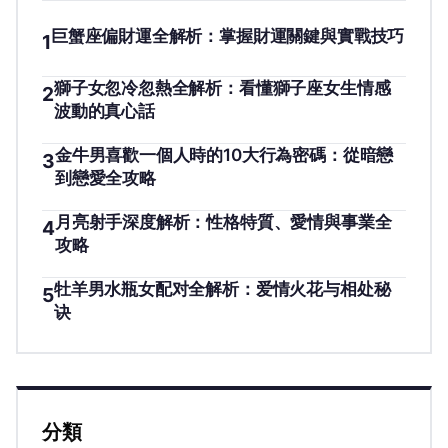
巨蟹座偏財運全解析：掌握財運關鍵與實戰技巧
1
獅子女忽冷忽熱全解析：看懂獅子座女生情感
2
波動的真心話
金牛男喜歡一個人時的10大行為密碼：從暗戀
3
到戀愛全攻略
月亮射手深度解析：性格特質、愛情與事業全
4
攻略
牡羊男水瓶女配对全解析：爱情火花与相处秘
5
诀
分類