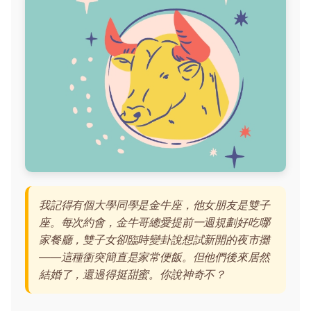
我記得有個大學同學是金牛座，他女朋友是雙子
座。每次約會，金牛哥總愛提前一週規劃好吃哪
家餐廳，雙子女卻臨時變卦說想試新開的夜市攤
——這種衝突簡直是家常便飯。但他們後來居然
結婚了，還過得挺甜蜜。你說神奇不？