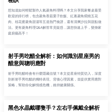
想知道如何輕鬆製作人氣菱角料理嗎？本文分享我家餐桌最受
歡迎的排行榜，包含菱角香菇栗子炊飯、紅蔥菱角燜燒五花
肉、桂花蜜菱角甜湯等五道熱門食譜，還有清爽沙拉與甜點做
法。更有菱角料理Q&A解答常見疑惑，讓您快速上手，變身家
庭廚藝高手！
射手男吃醋全解析：如何識別星座男的
醋意與聰明應對
射手男吃醋時會有什麼隱藏信號？本文從星座特質切入，深度
剖析射手男吃醋的獨特表現、背後心理因素，並提供實用應對
策略，幫助你化解情感危機，維持健康關係。
黑色水晶戴哪隻手？左右手佩戴全解析