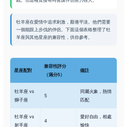
戲。但這種直接有時會讓伴侶壓力很大。
牡羊座在愛情中追求刺激，厭倦平淡。他們需要
一個能跟上步伐的伴侶。下面這個表格整理了牡
羊座與其他星座的兼容性，供你參考。
兼容性評分
星座配對
備註
（滿分5）
牡羊座 vs
同屬火象，熱情
5
獅子座
匹配
牡羊座 vs
愛好自由，相處
4
射手座
愉快