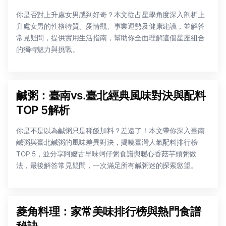
你是否對上升處女男感到好奇？本文從占星學角度深入剖析上
升處女男的性格特質、愛情觀、事業運勢及健康建議，並解答
常見疑問，提供實用生活指南，幫助你全面理解這個星座組合
的獨特魅力與挑戰。
鹹粥：臺南vs.臺北經典風味對決與配料
TOP 5解析
你是不是以為鹹粥只是稀飯加料？差遠了！本文帶你深入臺南
鹹粥與臺北鹹粥的風味差異對決，揭曉臺灣人氣配料排行榜
TOP 5，並分享阿嬤古早味蚵仔粥食譜與暖心香菇芋頭粥做
法，最後解答常見疑問，一次滿足所有鹹粥迷的探索慾望。
菱角料理：家常美味排行榜與熱門食譜
秘訣