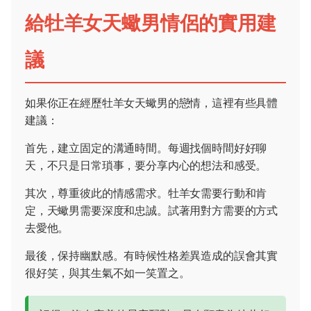
給牡羊女天蠍男情侶的實用建
議
如果你正在經歷牡羊女天蠍男的戀情，這裡有些具體
建議：
首先，建立固定的溝通時間。每週找個時間好好聊
天，不只是日常瑣事，要分享内心的想法和感受。
其次，尊重彼此的情感需求。牡羊女需要行動和肯
定，天蠍男需要深度和忠誠。試著用對方需要的方式
去愛他。
最後，保持幽默感。有時候性格差異造成的誤會其實
很好笑，與其生氣不如一笑置之。