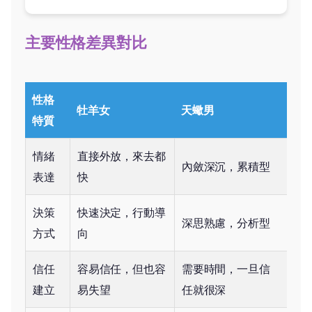
主要性格差異對比
性格
牡羊女
天蠍男
特質
情緒
直接外放，來去都
內斂深沉，累積型
表達
快
決策
快速決定，行動導
深思熟慮，分析型
方式
向
信任
容易信任，但也容
需要時間，一旦信
建立
易失望
任就很深