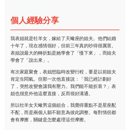
個人經驗分享
我表姐就是牡羊女，嫁給了天蠍座的姐夫。他們結婚
十年了，現在感情很好，但前三年真的吵得很厲害。
表姐說最大的轉折點是她學會了「慢下來」，而姐夫
學會了「說出來」。
有次家庭聚會，表姐想臨時改變行程，要是以前姐夫
肯定生悶氣。但那一次他直接說：「我已經計劃好
了，突然改變會讓我有壓力。我們能不能折衷？」表
姐也很意外他這麼直接，反而很好溝通。
所以牡羊女天蠍男這個組合，我覺得重點不是星座配
不配，而是兩個人願不願意為彼此調整。每對情侶都
會有摩擦，關鍵是怎麼處理這些摩擦。