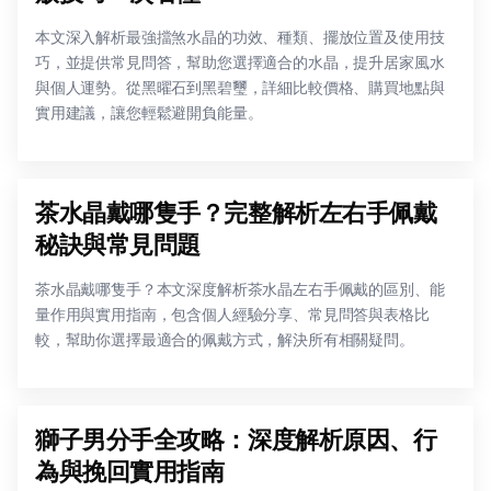
本文深入解析最強擋煞水晶的功效、種類、擺放位置及使用技
巧，並提供常見問答，幫助您選擇適合的水晶，提升居家風水
與個人運勢。從黑曜石到黑碧璽，詳細比較價格、購買地點與
實用建議，讓您輕鬆避開負能量。
茶水晶戴哪隻手？完整解析左右手佩戴
秘訣與常見問題
茶水晶戴哪隻手？本文深度解析茶水晶左右手佩戴的區別、能
量作用與實用指南，包含個人經驗分享、常見問答與表格比
較，幫助你選擇最適合的佩戴方式，解決所有相關疑問。
獅子男分手全攻略：深度解析原因、行
為與挽回實用指南