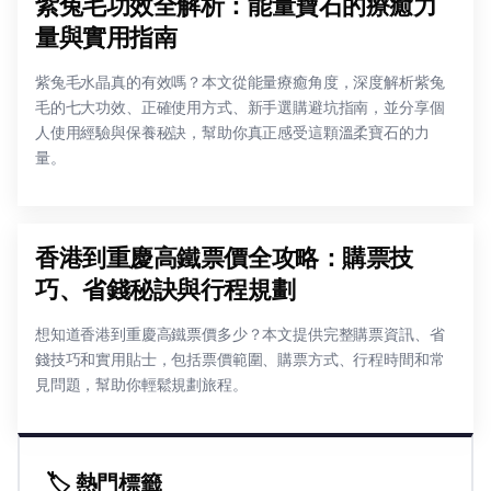
紫兔毛功效全解析：能量寶石的療癒力
量與實用指南
紫兔毛水晶真的有效嗎？本文從能量療癒角度，深度解析紫兔
毛的七大功效、正確使用方式、新手選購避坑指南，並分享個
人使用經驗與保養秘訣，幫助你真正感受這顆溫柔寶石的力
量。
香港到重慶高鐵票價全攻略：購票技
巧、省錢秘訣與行程規劃
想知道香港到重慶高鐵票價多少？本文提供完整購票資訊、省
錢技巧和實用貼士，包括票價範圍、購票方式、行程時間和常
見問題，幫助你輕鬆規劃旅程。
🏷️ 熱門標籤