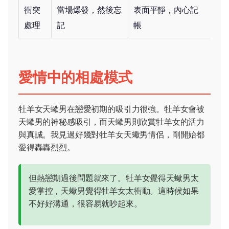
衝突
當場爆發，然後忘
表面平靜，內心記
處理
記
帳
愛情中的相處模式
牡羊女天蠍男在戀愛初期的吸引力很強。牡羊女會被
天蠍男的神秘感吸引，而天蠍男則欣賞牡羊女的活力
與真誠。我見過好幾對牡羊女天蠍男情侶，剛開始都
愛得轟轟烈烈。
但熱戀期過後問題就來了。牡羊女覺得天蠍男太
愛掌控，天蠍男覺得牡羊女太衝動。這時候如果
不好好溝通，很容易就吵起來。