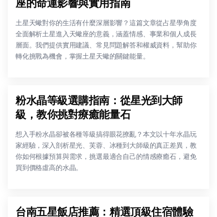
座的命運影響與實用指南
土星天蠍對你的生活有什麼深層影響？這篇文章從占星學角度
全面解析土星進入天蠍座的意義，涵蓋情感、事業和個人成長
層面。我們提供實用建議、常見問題解答和權威資料，幫助你
轉化挑戰為機會，掌握土星天蠍的關鍵能量。
粉水晶等級選購指南：從星光到大師
級，教你挑對療癒能量石
想入手粉水晶卻被各種等級搞得眼花撩亂？本文以十年水晶玩
家經驗，深入剖析星光、芙蓉、冰種到大師級的真正差異，教
你如何根據預算與需求，挑選最適合自己的情感療癒石，避免
買到價格虛高的水晶。
台南五星飯店推薦：精選頂級住宿體驗