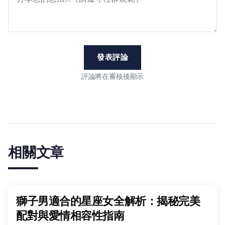
發表評論
評論將在審核後顯示
相關文章
獅子男適合的星座女全解析：揭秘完美
配對與愛情相容性指南