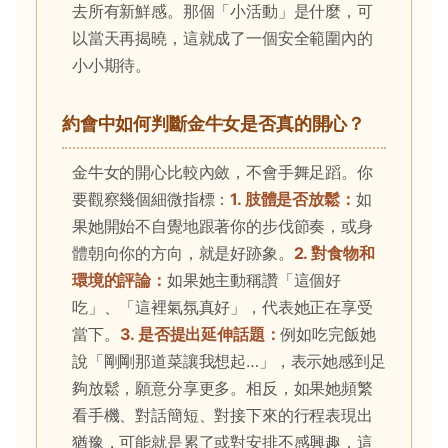
去所有新鮮感。那個「小活動」是什麼，可
以當天再揭曉，這就成了一個安全範圍內的
小小期待。
約會中如何判斷金牛女是否真的開心？
金牛女的開心比較內斂，不會手舞足蹈。你
要觀察幾個細微指標：
1. 肢體是否放鬆：
如
果她開始不自覺地跟著你的步伐節奏，或身
體朝向你的方向，就是好跡象。
2. 對食物和
環境的評論：
如果她主動稱讚「這個好
吃」、「這裡氣氛真好」，代表她正在享受
當下。
3. 是否提出延伸話題：
例如吃完飯她
說「剛剛那道菜讓我想起…」，表示她感到足
夠放鬆，願意分享更多。相反，如果她頻繁
看手機、對話簡短、對接下來的行程表現出
猶豫，可能就是累了或對安排不感興趣，這