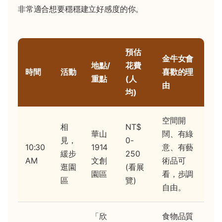
非常適合想要穩穩建立好感度的你。
預估
金牛女會
地點/
花費
時間
活動
喜歡的理
重點
(人
由
均)
空間開
相
NT$
華山
闊、有綠
見，
0-
10:30
1914
意、有藝
緩步
250
AM
文創
術品可
逛園
(看展
園區
看，步調
區
覽)
自由。
「欣
食物品質