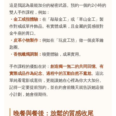
這是我認為最能加分的秘密武器。預約一個約2小時的
雙人手作課程，例如：
・金工戒指體驗：
在「敲敲金工」或「草山金工」製
作對戒或單件飾品。有實體成果，且金屬的質感很對
金牛座的胃口。
・皮革小物製作：
例如在「玩皮工坊」做一個皮革鑰
匙圈。
・香氛蠟燭調製：
嗅覺體驗，成果實用。
手作課程的優點在於：
創造獨一無二的共同回憶、有
實際成品作為紀念、過程中的互動自然不尷尬
。這比
單純看電影或逛街，更能讓她在心裡為你大大加分。
記得一定要提前預約，並在約會前幾天就告訴她這個
小計劃，她會很期待。
晚餐與餐後：放鬆的質感收尾