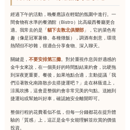
經過下午的活動，晚餐應該在輕鬆的氛圍中進行。一
間食物有水準的餐酒館（Bistro）比高級西餐廳更合
適。我常去的是「
貓下去敦北俱樂部
」，它的菜色有
趣（像是冠軍薯條、各種燉飯），調酒有創意，環境
熱鬧但不吵雜，很適合分享食物、深入聊天。
關鍵是，
不要安排第三攤
。對於重視作息與舒適感的
金牛女來說，在一個美好的時間點結束約會，比硬拖
到深夜更重要。餐後，如果地點合適，主動提議「我
們沿著敦化南路散步去搭捷運吧？」走在林蔭道上，
涼風吹拂，這會是整個約會非常完美的句點。送她到
捷運站或幫她叫好車，確認她安全離開即可。
整個行程的花費看似不低，但每一分錢都花在提升體
驗的「質感」上，這正是金牛女能理解並欣賞的價值
投資。