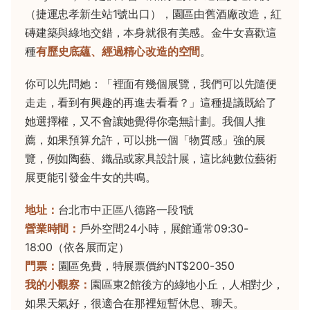
（捷運忠孝新生站1號出口），園區由舊酒廠改造，紅
磚建築與綠地交錯，本身就很有美感。金牛女喜歡這
種
有歷史底蘊、經過精心改造的空間
。
你可以先問她：「裡面有幾個展覽，我們可以先隨便
走走，看到有興趣的再進去看看？」這種提議既給了
她選擇權，又不會讓她覺得你毫無計劃。我個人推
薦，如果預算允許，可以挑一個「物質感」強的展
覽，例如陶藝、織品或家具設計展，這比純數位藝術
展更能引發金牛女的共鳴。
地址：
台北市中正區八德路一段1號
營業時間：
戶外空間24小時，展館通常09:30-
18:00（依各展而定）
門票：
園區免費，特展票價約NT$200-350
我的小觀察：
園區東2館後方的綠地小丘，人相對少，
如果天氣好，很適合在那裡短暫休息、聊天。