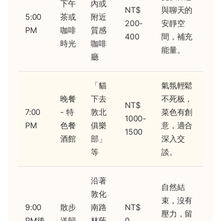
下午
內或
NT$
與聊天的
5:00
茶或
附近
200-
安靜空
PM
咖啡
質感
400
間，補充
時光
咖啡
能量。
廳
「貓
氣氛輕鬆
晚餐
下去
不死板，
NT$
7:00
- 特
敦北
菜色有創
1000-
PM
色餐
俱樂
意，適合
1500
酒館
部」
深入交
等
談。
沿著
自然結
敦化
束，沒有
9:00
散步
南路
NT$
壓力，留
PM後
送歸
林蔭
0