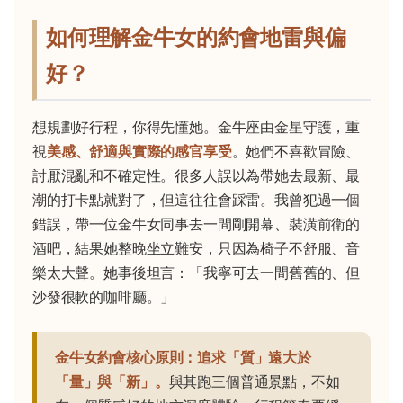
如何理解金牛女的約會地雷與偏
好？
想規劃好行程，你得先懂她。金牛座由金星守護，重
視
美感、舒適與實際的感官享受
。她們不喜歡冒險、
討厭混亂和不確定性。很多人誤以為帶她去最新、最
潮的打卡點就對了，但這往往會踩雷。我曾犯過一個
錯誤，帶一位金牛女同事去一間剛開幕、裝潢前衛的
酒吧，結果她整晚坐立難安，只因為椅子不舒服、音
樂太大聲。她事後坦言：「我寧可去一間舊舊的、但
沙發很軟的咖啡廳。」
金牛女約會核心原則：追求「質」遠大於
「量」與「新」。
與其跑三個普通景點，不如