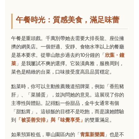
午餐時光：質感美食，滿足味蕾
午餐是重頭戲。千萬別帶她去需要大排長龍、座位擁
擠的網美店。一個舒適、安靜、食物水準以上的餐廳
是基本要求。從華山散步過去約10分鐘的「
欣葉・鐘
菜
」是我屢試不爽的選擇。它裝潢典雅，服務周到，
菜色是精緻的台菜，口味接受度高且品質穩定。
點菜時，你可以主動推薦幾道招牌菜，例如「香煎豬
肝」、「菜脯蛋」，並詢問她的意見。這展現了你的
主導性與體貼。記得點一份甜品，金牛女通常有個
「甜點胃」。這頓飯的目標不是吃飽，而是讓她體驗
到
「被妥善安排」與「味覺享受」
的雙重滿足。
如果預算較低，華山園區內的「
青葉新樂園
」也是不