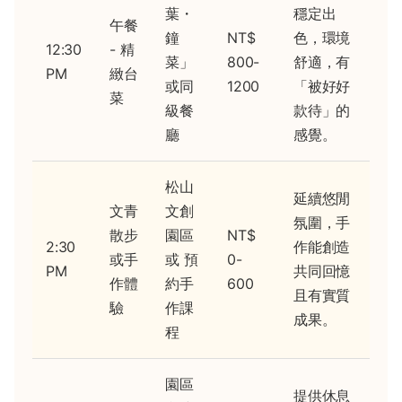
葉・
穩定出
午餐
鐘
NT$
色，環境
12:30
- 精
菜」
800-
舒適，有
PM
緻台
或同
1200
「被好好
菜
級餐
款待」的
廳
感覺。
松山
延續悠閒
文青
文創
氛圍，手
散步
園區
NT$
2:30
作能創造
或手
或 預
0-
PM
共同回憶
作體
約手
600
且有實質
驗
作課
成果。
程
園區
提供休息