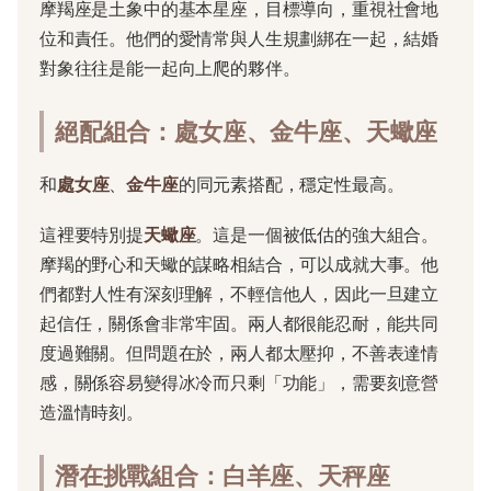
摩羯座是土象中的基本星座，目標導向，重視社會地
位和責任。他們的愛情常與人生規劃綁在一起，結婚
對象往往是能一起向上爬的夥伴。
絕配組合：處女座、金牛座、天蠍座
和
處女座
、
金牛座
的同元素搭配，穩定性最高。
這裡要特別提
天蠍座
。這是一個被低估的強大組合。
摩羯的野心和天蠍的謀略相結合，可以成就大事。他
們都對人性有深刻理解，不輕信他人，因此一旦建立
起信任，關係會非常牢固。兩人都很能忍耐，能共同
度過難關。但問題在於，兩人都太壓抑，不善表達情
感，關係容易變得冰冷而只剩「功能」，需要刻意營
造溫情時刻。
潛在挑戰組合：白羊座、天秤座