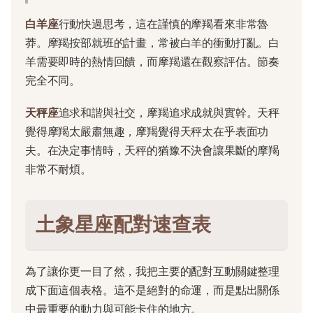
白羊座
行動快過思考，這在謹慎的摩羯看來非常魯
莽。摩羯按部就班的計畫，常被白羊的衝動打亂。白
羊需要即時的熱情回饋，而摩羯還在觀察評估。節奏
完全不同。
天秤座
追求和諧與社交，摩羯追求成就與實幹。天秤
覺得摩羯太嚴肅無趣，摩羯覺得天秤太在乎表面功
夫。在決定事情時，天秤的猶豫不決會讓果斷的摩羯
非常不耐煩。
土象星座配對速查表
為了讓你更一目了然，我把主要的配對互動關鍵整理
成下面這個表格。這不是絕對的命運，而是點出關係
中最重要的動力與可能卡住的地方。