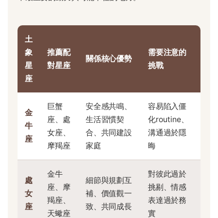
土
象
推薦配
需要注意的
關係核心優勢
星
對星座
挑戰
座
巨蟹
安全感共鳴、
容易陷入僵
金
座、處
生活習慣契
化routine、
牛
女座、
合、共同建設
溝通過於隱
座
摩羯座
家庭
晦
金牛
對彼此過於
處
細節與規劃互
座、摩
挑剔、情感
女
補、價值觀一
羯座、
表達過於務
座
致、共同成長
天蠍座
實