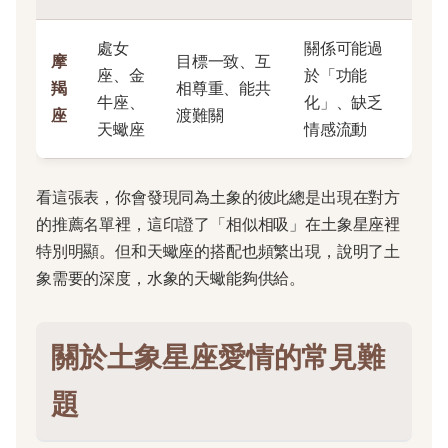
處女
關係可能過
摩
目標一致、互
座、金
於「功能
羯
相尊重、能共
牛座、
化」、缺乏
座
渡難關
天蠍座
情感流動
看這張表，你會發現同為土象的彼此總是出現在對方
的推薦名單裡，這印證了「相似相吸」在土象星座裡
特別明顯。但和天蠍座的搭配也頻繁出現，說明了土
象需要的深度，水象的天蠍能夠供給。
關於土象星座愛情的常見難
題