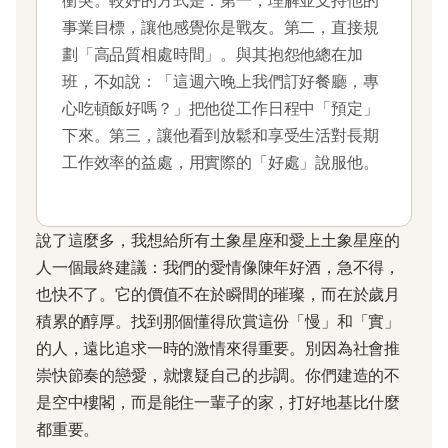
衝突。較好的方式是：第一，理解並支持他的
事業目標，讓他感覺你是戰友。第二，直接規
劃「高品質相處時間」。與其抱怨他總在加
班，不如說：「這週六晚上我們訂好餐廳，專
心吃頓飯好嗎？」把他從工作日程中「預定」
下來。第三，讓他看到放鬆和享受生活對長期
工作效率的益處，用實際的「好處」說服他。
說了這麼多，我想給所有土象星座和愛上土象星座的
人一個最終建議：我們的愛情像陳年好酒，急不得，
也快不了。它的價值不在於瞬間的璀璨，而在於歲月
積累的醇厚。找到那個懂得欣賞這份「慢」和「實」
的人，遠比追求一時的激情來得重要。別因為社會推
崇快節奏的戀愛，就懷疑自己的步調。你們建造的不
是空中樓閣，而是能住一輩子的家，打好地基比什麼
都重要。