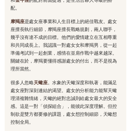
和
金牛座
的配對前面提過，是生活合夥人等級的搭
配。
摩羯座
是處女座事業和人生目標上的絕佳戰友。處女
座擅長執行細節，摩羯座擅長戰略規劃，兩人聯手，
幾乎沒有達不成的目標。他們的愛情建立在互相尊重
和共同成長上。我認識一對處女女和摩羯男，從一起
準備考試到一起創業，感情在並肩作戰中越來越深。
關鍵在於，摩羯要懂得感謝處女的付出，而不是視為
理所當然。
很多人忽略
天蠍座
。水象的天蠍深度和執著，能滿足
處女座對深刻連結的渴望。處女的分析能力能幫天蠍
理清複雜情緒，天蠍的絕對忠誠則給處女最大的安全
感。這是一對「偵探組合」，能彼此深度理解。但控
制欲是雙方都要修的課題，處女想控制細節，天蠍想
控制全局。