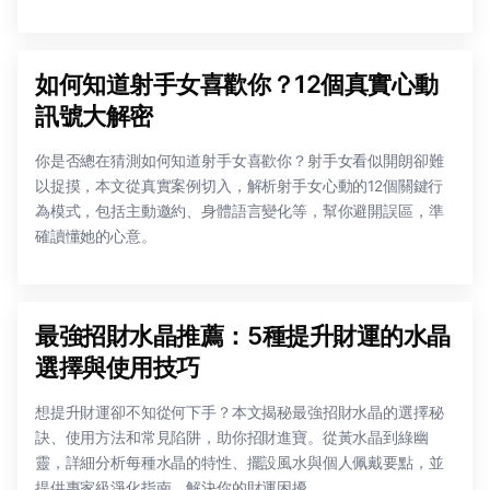
如何知道射手女喜歡你？12個真實心動
訊號大解密
你是否總在猜測如何知道射手女喜歡你？射手女看似開朗卻難
以捉摸，本文從真實案例切入，解析射手女心動的12個關鍵行
為模式，包括主動邀約、身體語言變化等，幫你避開誤區，準
確讀懂她的心意。
最強招財水晶推薦：5種提升財運的水晶
選擇與使用技巧
想提升財運卻不知從何下手？本文揭秘最強招財水晶的選擇秘
訣、使用方法和常見陷阱，助你招財進寶。從黃水晶到綠幽
靈，詳細分析每種水晶的特性、擺設風水與個人佩戴要點，並
提供專家級淨化指南，解決你的財運困擾。