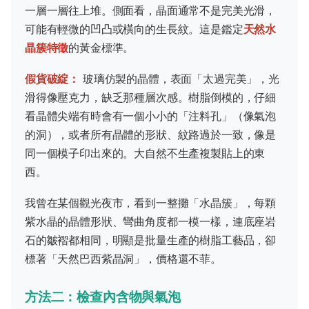
一層一層往上堆。側面看，晶面通常不是完美光滑，
可能有輕微的凹凸或橫向的生長紋。這是鑑定
天然水
晶簇特徵
的黃金標準。
假貨破綻：
玻璃仿製的晶體，表面「太過完美」，光
滑得像壓克力，缺乏那種層次感。樹脂倒模的，仔細
看晶體尖端有時會有一個小小的「注料孔」（像氣泡
的洞），或者所有晶體的形狀、紋路過於一致，像是
同一個模子印出來的。大自然不生產複製貼上的東
西。
我曾在某個觀光夜市，看到一整攤「水晶簇」，每顆
紫水晶的晶體形狀、彎曲角度都一模一樣，連底座岩
石的皺褶都相同，明顯是批量生產的樹脂工藝品，卻
標著「天然巴西紫晶洞」，價格還不菲。
方法二：檢查內含物與氣泡