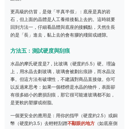
更高級的仿冒，是做「半真半假」：底座是真的岩
石，但上面的晶體是人工養殖後黏上去的。這時就要
回到方法一，仔細看晶體與底座的接觸點，天然生長
的是「長」進去，黏上去的會有膠的殘留或縫隙。
方法五：測試硬度與刮痕
水晶的摩氏硬度是7，比玻璃（硬度約5.5）硬。理論
上，用水晶去劃玻璃，玻璃會被劃出痕跡，而水晶沒
事。但這方法有破壞性，不建議對商品直接做。你可
以反過來思考：如果一個標榜是水晶的物件，表面卻
有很多細小的磨損刮痕，那它很可能連玻璃都不如，
是更軟的塑膠或樹脂。
一個更安全的應用是：用你的指甲（硬度約2.5）或銅
幣（硬度約3.5）去輕輕刮蹭
不顯眼的地方
（如底座側