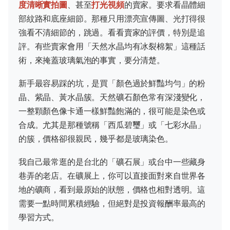
度清晰實拍圖
、甚至
打光視頻
的賣家。要求看晶體細
部紋路和底座細節。那種只用漂亮宣傳圖、光打得很
強看不清細節的，跳過。看看賣家的評價，特別是追
評。有些賣家會用「天然水晶均有冰裂棉絮」這種話
術，來掩蓋玻璃氣泡的事實，要分清楚。
新手最容易踩的坑，是買「顏色過於鮮豔均勻」的粉
晶、紫晶、黃水晶簇。天然礦石顏色常有深淺變化，
一整顆顏色像卡通一樣鮮豔飽滿的，很可能是染色或
合成。尤其是那種號稱「西瓜碧璽」或「七彩水晶」
的簇，價格卻很親民，幾乎都是玻璃染色。
我自己最常逛的是台北的「礦石展」或台中一些藏身
巷弄的老店。在礦展上，你可以直接面對來自世界各
地的礦商，看到最原始的狀態，價格也相對透明。這
需要一點時間累積經驗，但絕對是投資報酬率最高的
學習方式。