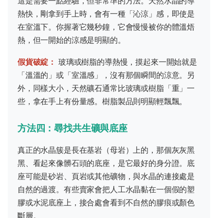
這是需要一點經驗，但非常準的方法。天然水晶的導
熱快，剛拿到手上時，會有一種「沁涼」感，即使是
在室溫下。你握著它幾秒鐘，它會慢慢被你的體溫焐
熱，但一開始的涼感是明顯的。
假貨破綻：
玻璃或樹脂的導熱慢，摸起來一開始就是
「溫溫的」或「室溫感」，沒有那個瞬間的涼意。另
外，同樣大小，天然礦石通常比玻璃或樹脂「重」一
些，拿在手上有份量感。樹脂製品則明顯輕飄飄。
方法四：尋找共生礦與底座
真正的水晶簇是長在基岩（母岩）上的，那個灰灰黑
黑、看起來像髒石頭的底座，是它最好的身分證。底
座可能是砂岩、頁岩或其他礦物，與水晶的連接處是
自然的過渡。有些賣家會把人工水晶黏在一個假的塑
膠或水泥底座上，接合處會看到不自然的膠痕或顏色
斷層。