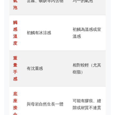
氣
雲霧、礦缺等內含物
均一的氣泡
泡
觸
感
初觸為溫感或室
初觸有冰涼感
溫
溫感
度
重
量
相對較輕（尤其
有沈重感
手
樹脂）
感
底
座
可能有膠痕、縫
與母岩自然生長一體
接
隙或材質不連貫
合