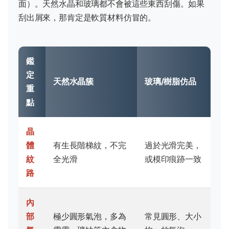
面）。天然水晶和玻璃都不會被這些東西刮傷。如果
刮出屑來，那肯定是軟質材料仿冒的。
鑑
定
天然水晶簇
玻璃/樹脂仿品
重
點
晶
體
有生長階梯紋，不完
過於光滑完美，
紋
全光滑
或模印痕跡一致
路
內
部
極少圓形氣泡，多為
常見圓形、大小