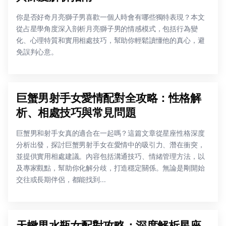
你是否好奇月亮獅子男喜歡一個人時會有哪些獨特表現？本文
從占星學角度深入剖析月亮獅子男的情感模式，包括行為變
化、心理特質和實用相處技巧，幫助你輕鬆讀懂他的真心，避
免誤判心意。
巨蟹男射手女愛情配對全攻略：性格解
析、相處技巧與常見問題
巨蟹男和射手女真的適合在一起嗎？這篇文章從星座性格深度
分析出發，探討巨蟹男射手女在愛情中的吸引力、潛在衝突，
並提供實用相處建議。內容包括溝通技巧、情緒管理方法，以
及專家觀點，幫助你化解分歧，打造穩定關係。無論是剛開始
交往或長期伴侶，都能找到...
天蠍男水瓶女配對攻略：深度解析星座