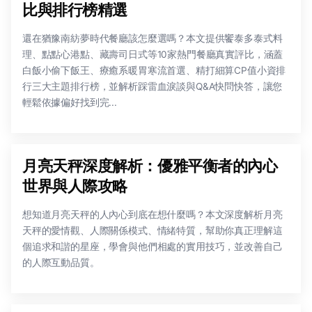
比與排行榜精選
還在猶豫南紡夢時代餐廳該怎麼選嗎？本文提供饗泰多泰式料
理、點點心港點、藏壽司日式等10家熱門餐廳真實評比，涵蓋
白飯小偷下飯王、療癒系暖胃寒流首選、精打細算CP值小資排
行三大主題排行榜，並解析踩雷血淚談與Q&A快問快答，讓您
輕鬆依據偏好找到完...
月亮天秤深度解析：優雅平衡者的內心
世界與人際攻略
想知道月亮天秤的人內心到底在想什麼嗎？本文深度解析月亮
天秤的愛情觀、人際關係模式、情緒特質，幫助你真正理解這
個追求和諧的星座，學會與他們相處的實用技巧，並改善自己
的人際互動品質。