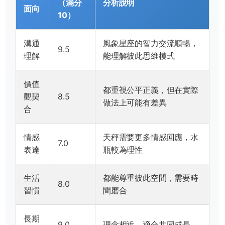
（滿分
分析說明
面向
10）
溝通
風象星座的智力交流順暢，
9.5
理解
能理解彼此思維模式
價值
都重視公平正義，但在實際
觀契
8.5
做法上可能有差異
合
情感
天秤需要更多情感回應，水
7.0
表達
瓶較為理性
生活
都能尊重彼此空間，需要時
8.0
習慣
間磨合
長期
9.0
理念相近，適合共同成長