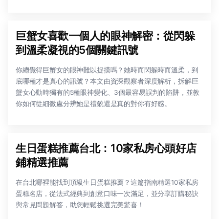
巨蟹女喜歡一個人的眼神解密：從閃躲
到溫柔凝視的5個關鍵訊號
你總覺得巨蟹女的眼神難以捉摸嗎？她時而閃躲時而溫柔，到
底哪種才是真心的訊號？本文由資深觀察者深度解析，拆解巨
蟹女心動時獨有的5種眼神變化、3個最容易誤判的陷阱，並教
你如何從細微處分辨她是禮貌還是真的對你有好感。
生日蛋糕推薦台北：10家私房心頭好店
鋪精選推薦
在台北哪裡能找到頂級生日蛋糕推薦？這篇指南精選10家私房
蛋糕名店，從法式經典到創意口味一次滿足，並分享訂購秘訣
與常見問題解答，助您輕鬆挑選完美驚喜！