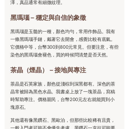
澤，真品通常有細微紋理。
黑瑪瑙 – 穩定與自信的象徵
黑瑪瑙是玉髓的一種，顏色均勻，常用作飾品。我有
一條黑瑪瑙手鏈，戴著它去開會，感覺比較有底氣。
它價格中等，台幣300到800元常見。但要注意，有些
染色的黑瑪瑙會褪色，買的時候問清楚是否天然。
茶晶（煙晶） – 接地與專注
茶晶是石英家族，顏色從淺棕到深黑都有。深色的茶
晶常被歸為黑色水晶。我書桌上放了一塊茶晶，寫稿
時幫助專注。價格親民，台幣200元左右就能買到小
塊原石。
其他還有像黑鑽石、黑歐泊，但那些比較稀有且貴，
一般入門者可能不會優先考慮。黑鑽石一克拉可能要