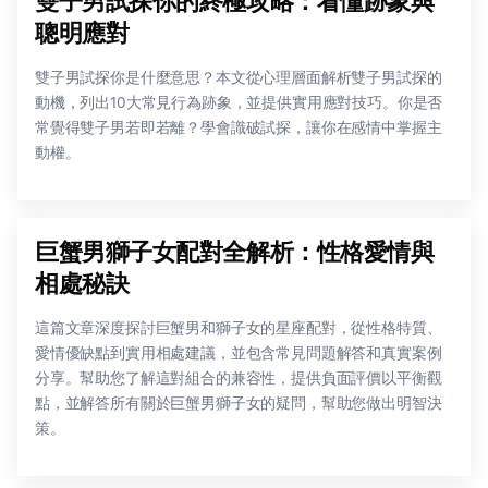
雙子男試探你的終極攻略：看懂跡象與
聰明應對
雙子男試探你是什麼意思？本文從心理層面解析雙子男試探的
動機，列出10大常見行為跡象，並提供實用應對技巧。你是否
常覺得雙子男若即若離？學會識破試探，讓你在感情中掌握主
動權。
巨蟹男獅子女配對全解析：性格愛情與
相處秘訣
這篇文章深度探討巨蟹男和獅子女的星座配對，從性格特質、
愛情優缺點到實用相處建議，並包含常見問題解答和真實案例
分享。幫助您了解這對組合的兼容性，提供負面評價以平衡觀
點，並解答所有關於巨蟹男獅子女的疑問，幫助您做出明智決
策。