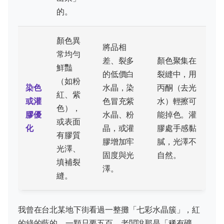
的。
顏色異
將品相
常均勻
差、裂多
顏色聚集在
鮮豔
的低價白
裂縫中，用
（如粉
染色
水晶，染
丙酮（去光
紅、紫
或灌
色冒充紫
水）輕擦可
色），
膠優
水晶、粉
能掉色。灌
或表面
化
晶，或灌
膠處手感黏
有膠質
膠增加牢
膩，光澤不
光澤、
固度與光
自然。
填補裂
澤。
縫。
我曾在台北某地下街看過一整攤「七彩水晶簇」，紅
的綠的藍的，一顆只要五百。老闆說那是「稀有礦