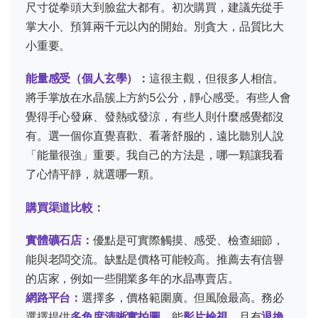
尺寸從拳頭大到臉盆大都有。初次購買，建議先從手
掌大小、預算兩千元以內的開始。別貪大，品質比大
小重要。
能量感受（個人玄學）：
這很主觀，但很多人相信。
將手掌放在水晶簇上方約5公分，靜心感受。有些人會
覺得手心發麻、發熱或發涼，有些人則什麼感覺都沒
有。選一個你直覺喜歡、看著舒服的，遠比聽別人說
「能量很強」重要。我自己的方法是，哪一顆讓我看
了心情平靜，就選哪一顆。
購買渠道比較：
實體礦石店：
優點是可實際觸摸、感受、檢查細節，
能與老闆交流。缺點是價格可能較高。推薦去有信譽
的店家，例如一些開業多年的水晶專賣店。
網路平台：
選擇多，價格範圍廣。但風險最高。務必
選擇提供
多角度清晰實拍圖
、能
影片檢視
、且有
退換