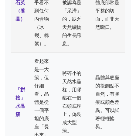
石英
乎看不
被認為是
體底部常是
（養
到任何
「呆滯」
平整的切
晶）
內含物
的，缺乏
面，而非天
（冰
天然礦物
然斷口。
裂、棉
的生長訊
絮）。
息。
看起來
是一大
將碎小的
簇，但
晶體與底座
天然水晶
仔細
的接觸點不
「拼
柱，用膠
看，晶
自然，有膠
接」
黏在一個
體是從
痕或顏色差
水晶
石頭底座
一個平
異。可以試
簇
上，偽裝
坦的底
著輕輕搖
成大型
座「長
晃。
簇。
出來」