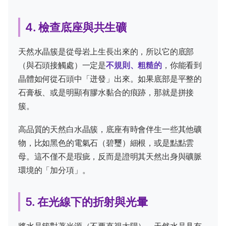
4. 檢查底座與共生礦
天然水晶簇是從母岩上生長出來的，所以它的底部
（與石頭接觸處）一定是
不規則、粗糙的
，你能看到
晶體如何從石頭中「迸發」出來。如果底部是平整的
石膏板、或是明顯有膠水黏合的痕跡，那就是拼接
簇。
高品質的天然白水晶簇，底座有時會伴生一些其他礦
物，比如黑色的電氣石（碧璽）細根，或是點點雲
母。這不僅不是瑕疵，反而是證明其天然出身與礦脈
環境的「加分項」。
5. 在光線下的折射與光暈