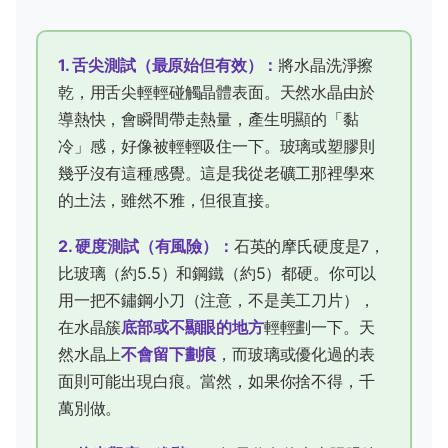
1. 舌尖測試（最原始但有效）：
將水晶洗淨擦
乾，用舌尖輕輕碰觸晶體表面。天然水晶由於
導熱快，會瞬間帶走熱量，產生明顯的「黏
冷」感，好像被輕輕吸住一下。玻璃或塑膠則
幾乎沒有這種感覺。這是我從老礦工那裡學來
的土法，雖然不雅，但很直接。
2. 硬度測試（有風險）：
石英的摩氏硬度是7，
比玻璃（約5.5）和鋼鐵（約5）都硬。你可以
用一把不鏽鋼小刀（注意，不是美工刀片），
在水晶簇
底部或不顯眼的地方
輕輕劃一下。天
然水晶上
不會留下劃痕
，而玻璃或優化過的表
面則可能出現白痕。當然，如果你捨不得，千
萬別做。