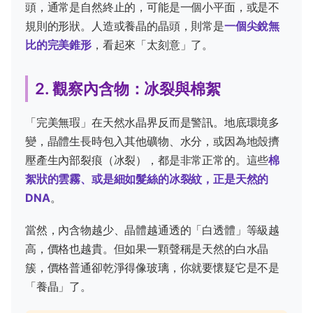
頭，通常是自然終止的，可能是一個小平面，或是不
規則的形狀。人造或養晶的晶頭，則常是
一個尖銳無
比的完美錐形
，看起來「太刻意」了。
2. 觀察內含物：冰裂與棉絮
「完美無瑕」在天然水晶界反而是警訊。地底環境多
變，晶體生長時包入其他礦物、水分，或因為地殼擠
壓產生內部裂痕（冰裂），都是非常正常的。這些
棉
絮狀的雲霧、或是細如髮絲的冰裂紋，正是天然的
DNA
。
當然，內含物越少、晶體越通透的「白透體」等級越
高，價格也越貴。但如果一顆聲稱是天然的白水晶
簇，價格普通卻乾淨得像玻璃，你就要懷疑它是不是
「養晶」了。