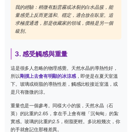
我的經驗：稍微有點雲霧或冰裂的白水晶簇，能
量感受上反而更溫和、穩定，適合放在臥室。追
求極度通透，那是收藏家的領域，價格是另一個
級別。
3. 感受觸感與重量
這是很多人忽略的物理感覺。天然水晶的導熱性好，
所以
剛摸上去會有明顯的冰涼感
，即使是在夏天室溫
下。玻璃或樹脂的導熱性差，觸感比較接近室溫，或
是只有微微的涼。
重量也是一個參考。同樣大小的簇，天然水晶（石
英）的比重約2.65，拿在手上會有種「沉甸甸」的紮
實感。玻璃的比重約2.5，樹脂更輕。多比較幾次，你
的手就會記住那種差異。