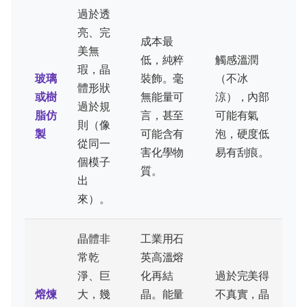
過於透
亮、完
成本最
美無
低，純粹
觸感溫潤
瑕，晶
玻璃
裝飾。毫
（不冰
體形狀
或樹
無能量可
涼），內部
過於規
脂仿
言，甚至
可能有氣
則（像
製
可能含有
泡，硬度低
從同一
害化學物
易有刮痕。
個模子
質。
出
來）。
晶體非
工業用石
常乾
英高溫熔
淨、巨
化再結
過於完美得
熔煉
大，幾
晶。能量
不真實，晶