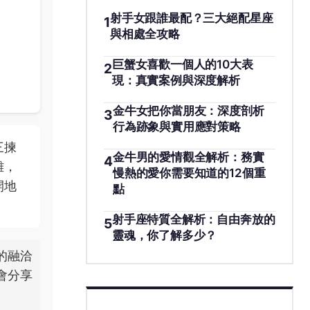
射手女跟誰最配？三大絕配星座
1
與相處全攻略
巨蟹女喜歡一個人的10大表
2
現：真實案例與深度解析
金牛女把你當朋友：深度剖析
3
行為跡象與實用應對策略
三揀
金牛男的愛情觀全解析：務實
4
雜，
慢熱的愛你需要知道的12個重
開地
點
射手座特質全解析：自由奔放的
5
靈魂，你了解多少？
的融洽
會分享