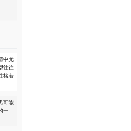
情中尤
型往往
性格若
男可能
的一