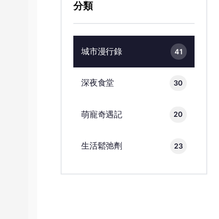
分類
城市漫行錄
41
深夜食堂
30
萌寵奇遇記
20
生活鬆弛劑
23