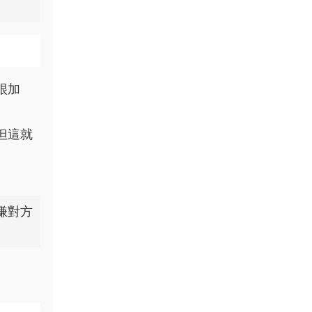
很加
但這就
嫌對方