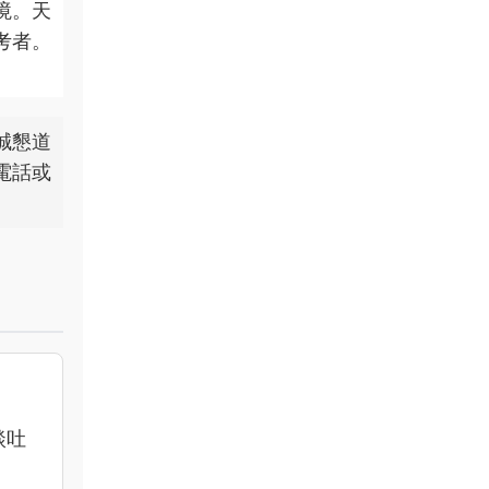
境。天
考者。
誠懇道
電話或
談吐