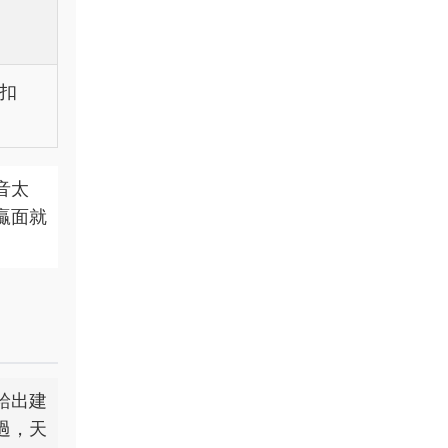
扣
音太
贏面就
給出建
過，天