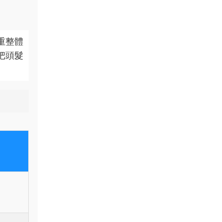
重整體
把頭髮