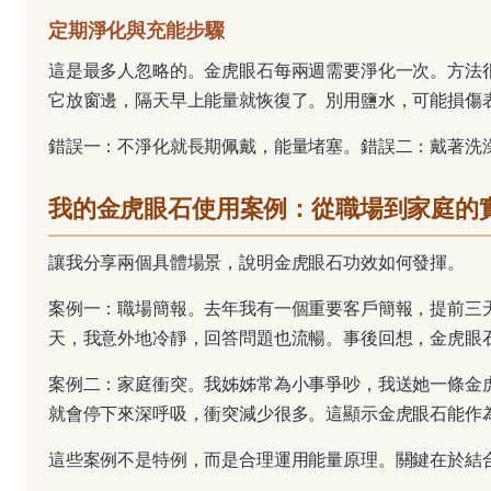
定期淨化與充能步驟
這是最多人忽略的。金虎眼石每兩週需要淨化一次。方法
它放窗邊，隔天早上能量就恢復了。別用鹽水，可能損傷
錯誤一：不淨化就長期佩戴，能量堵塞。錯誤二：戴著洗
我的金虎眼石使用案例：從職場到家庭的
讓我分享兩個具體場景，說明金虎眼石功效如何發揮。
案例一：職場簡報。去年我有一個重要客戶簡報，提前三
天，我意外地冷靜，回答問題也流暢。事後回想，金虎眼
案例二：家庭衝突。我姊姊常為小事爭吵，我送她一條金
就會停下來深呼吸，衝突減少很多。這顯示金虎眼石能作
這些案例不是特例，而是合理運用能量原理。關鍵在於結