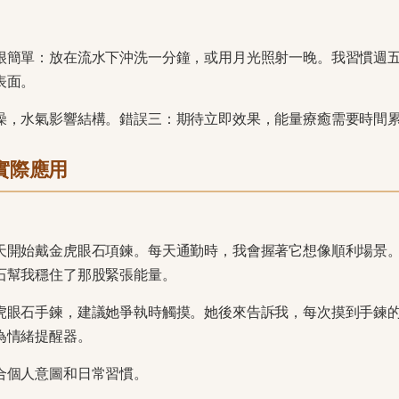
很簡單：放在流水下沖洗一分鐘，或用月光照射一晚。我習慣週
表面。
澡，水氣影響結構。錯誤三：期待立即效果，能量療癒需要時間
實際應用
天開始戴金虎眼石項鍊。每天通勤時，我會握著它想像順利場景
石幫我穩住了那股緊張能量。
虎眼石手鍊，建議她爭執時觸摸。她後來告訴我，每次摸到手鍊
為情緒提醒器。
合個人意圖和日常習慣。