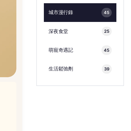
城市漫行錄
45
深夜食堂
25
萌寵奇遇記
45
生活鬆弛劑
39