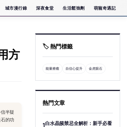
城市漫行錄
深夜食堂
生活鬆弛劑
萌寵奇遇記
🏷️ 熱門標籤
用方
能量療癒
自信心提升
金虎眼石
熱門文章
半信半疑
眼石的功
白水晶簇禁忌全解析：新手必看
1