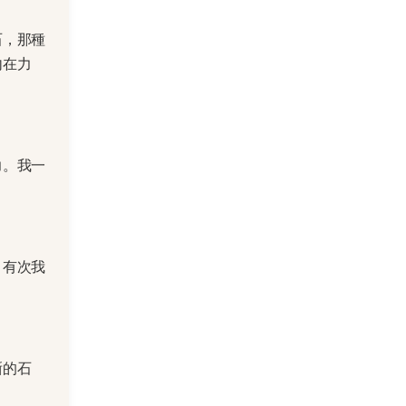
石，那種
內在力
力。我一
。有次我
晰的石