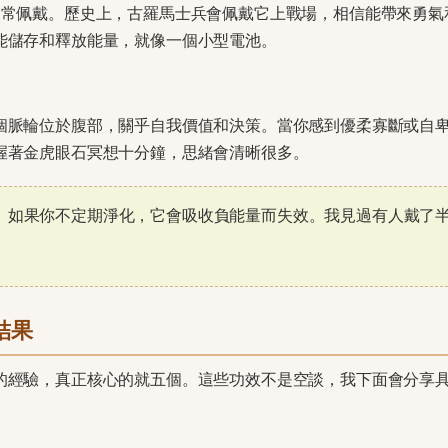
日常佩戴。歷史上，古羅馬士兵會佩戴它上戰場，相信能帶來勇氣
能儲存和釋放能量，就像一個小型電池。
個脈輪位於腹部，關乎自我價值和決策。當你感到優柔寡斷或自
握著金虎眼石冥想十分鐘，思緒會清晰很多。
。如果你不定期淨化，它會吸收負能量而失效。我見過有人戴了
結果
的經驗，真正核心的就五個。這些功效不是空談，我下面會分享