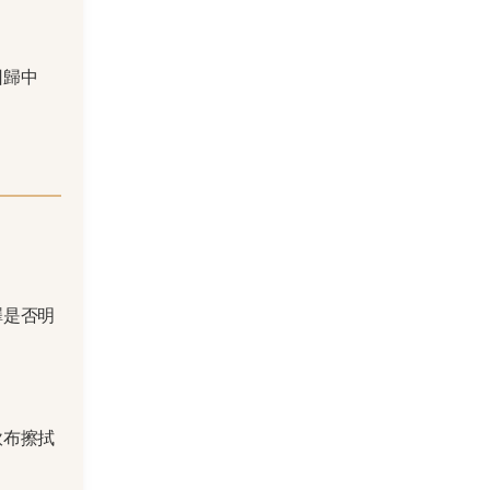
回歸中
澤是否明
軟布擦拭