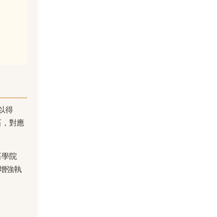
以得
石，對應
石學院
增強執