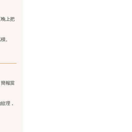
五晚上把
累積。
。簡報當
的紋理，