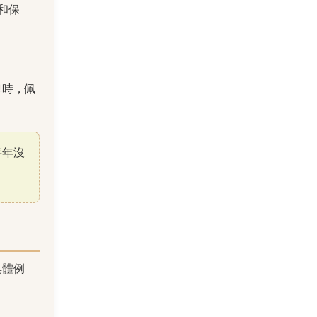
和保
卑時，佩
半年沒
具體例