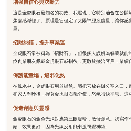
增強自信心與決斷力
這是金虎眼石最知名的功效。我發現，它特別適合在公開
焦慮感減輕了。原理是它穩定了太陽神經叢能量，讓你感
量。
招財納福，提升事業運
金虎眼石常被稱為「招財石」，但很多人誤解為躺著就能
位創業朋友佩戴金虎眼石戒指後，更敢於接洽客戶，業績
保護能量場，避邪化煞
在風水中，金虎眼石用於擋煞。我把它放在辦公室入口，
和家人爭吵後，握著金虎眼石幾分鐘，怒氣很快平息。這
促進創意與靈感
金虎眼石的金色光澤對應第三眼脈輪，激發創意。我寫作
頭，效果更好，因為光線反射能刺激視覺神經。