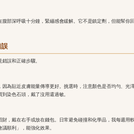
在腹部深呼吸十分鐘，緊繃感會緩解。它不是鎮定劑，但能幫你
錯誤
見錯誤和正確步驟。
，因為貼近皮膚能量傳導更好。挑選時，注意顏色是否均勻、光
買到染色石頭，戴了沒用還過敏。
招財，戴在右手或放在錢包。日常避免碰撞和化學品，我每週用
會議順利」，能強化效果。