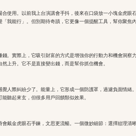
場合使用。以前我上台演講會手抖，後來在口袋放一小塊金虎眼
覺「我能行」。但別期待奇蹟，它更像一個提醒工具，幫你聚焦
賺錢。實際上，它吸引財富的方式是增強你的行動力和機會洞察
自然上升。它不是直接變出錢，而是幫你抓住機會。
感覺人際糾紛少了。能量上，它形成一個防護罩，過濾負面情緒
可能聽起來玄，但很多用戶回饋類似效果。
時會戴金虎眼石手鍊，文思更流暢。一個微妙細節：選擇紋理清