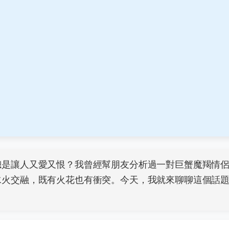
總是讓人又愛又恨？我曾經幫朋友分析過一對巨蟹魔羯情
水火交融，既有火花也有衝突。今天，我就來聊聊這個話