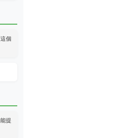
，這個
而能提