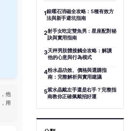
銀曜石消磁全攻略：5種有效方
1
法與新手避坑指南
射手女吃定雙魚男：星座配對秘
2
訣與實用指南
天秤男肢體接觸全攻略：解讀
3
他的心意與行為模式
粉水晶功效、價格與選購指
4
南：完整解析與實用建議
紫水晶戴左手還是右手？完整指
5
侶，他
南教你正確佩戴招好運
題，用