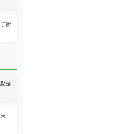
下了衝
缺點是
蟹來