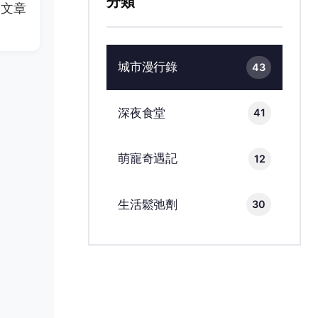
分類
篇文章
城市漫行錄
43
深夜食堂
41
萌寵奇遇記
12
生活鬆弛劑
30