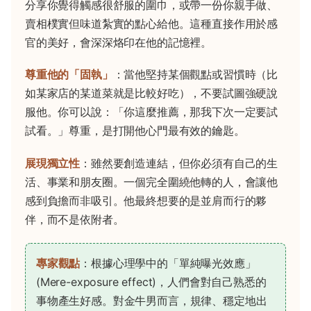
分享你覺得觸感很舒服的圍巾，或帶一份你親手做、
賣相樸實但味道紮實的點心給他。這種直接作用於感
官的美好，會深深烙印在他的記憶裡。
尊重他的「固執」
：當他堅持某個觀點或習慣時（比
如某家店的某道菜就是比較好吃），不要試圖強硬說
服他。你可以說：「你這麼推薦，那我下次一定要試
試看。」尊重，是打開他心門最有效的鑰匙。
展現獨立性
：雖然要創造連結，但你必須有自己的生
活、事業和朋友圈。一個完全圍繞他轉的人，會讓他
感到負擔而非吸引。他最終想要的是並肩而行的夥
伴，而不是依附者。
專家觀點
：根據心理學中的「單純曝光效應」
(Mere-exposure effect)，人們會對自己熟悉的
事物產生好感。對金牛男而言，規律、穩定地出