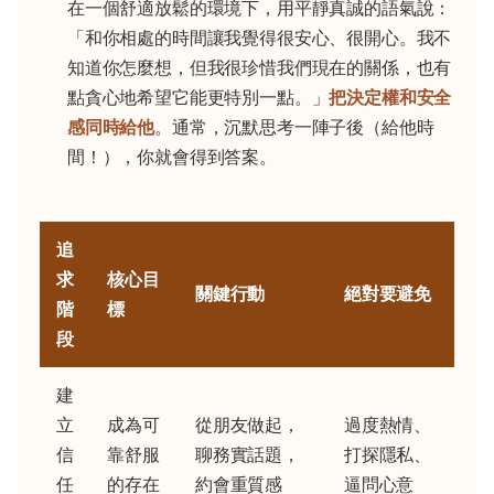
在一個舒適放鬆的環境下，用平靜真誠的語氣說：
「和你相處的時間讓我覺得很安心、很開心。我不
知道你怎麼想，但我很珍惜我們現在的關係，也有
點貪心地希望它能更特別一點。」
把決定權和安全
感同時給他
。通常，沉默思考一陣子後（給他時
間！），你就會得到答案。
追
求
核心目
關鍵行動
絕對要避免
階
標
段
建
立
成為可
從朋友做起，
過度熱情、
信
靠舒服
聊務實話題，
打探隱私、
任
的存在
約會重質感
逼問心意