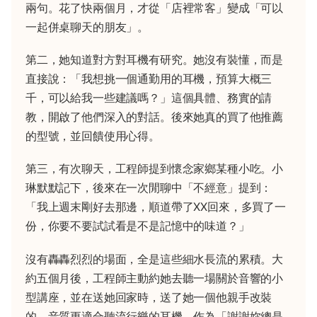
兩句。花了快兩個月，才從「店裡常客」變成「可以
一起併桌聊天的朋友」。
第二，她知道對方對耳機有研究。她沒有裝懂，而是
直接說：「我想挑一個通勤用的耳機，預算大概三
千，可以給我一些建議嗎？」這個具體、務實的請
教，開啟了他們深入的對話。後來她真的買了他推薦
的型號，並回饋使用心得。
第三，有次聊天，工程師提到懷念家鄉某種小吃。小
琳默默記下，後來在一次閒聊中「不經意」提到：
「我上週末剛好去那邊，順道帶了XX回來，多買了一
份，你要不要試試看是不是記憶中的味道？」
沒有轟轟烈烈的場面，全是這些細水長流的累積。大
約五個月後，工程師主動約她去聽一場關於音響的小
型講座，並在送她回家時，送了她一個他親手改裝
的、音質更適合聽流行樂的耳機，作為「謝謝妳總是