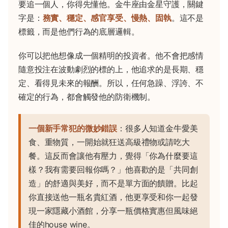
要追一個人，你得先懂他。金牛座由金星守護，關鍵
字是：
務實、穩定、感官享受、慢熱、固執
。這不是
標籤，而是他們行為的底層邏輯。
你可以把他想像成一個精明的投資者。他不會把感情
隨意投注在波動劇烈的標的上，他追求的是長期、穩
定、看得見未來的報酬。所以，任何急躁、浮誇、不
確定的行為，都會觸發他的防衛機制。
一個新手常犯的微妙錯誤
：很多人知道金牛愛美
食、重物質，一開始就狂送高級禮物或請吃大
餐。這反而會讓他有壓力，覺得「你為什麼要這
樣？我有需要回報你嗎？」他喜歡的是「共同創
造」的舒適與美好，而不是單方面的饋贈。比起
你直接送他一瓶名貴紅酒，他更享受和你一起發
現一家隱藏小酒館，分享一瓶價格實惠但風味絕
佳的house wine。