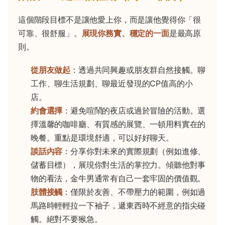
這個階段目標不是讓他愛上你，而是讓他覺得你「很
可靠、很舒服」。
展現你務實、穩定的一面
是最高原
則。
從朋友做起
：透過共同興趣或朋友群自然接觸。聊
工作、聊生活規劃、聊最近發現的CP值高的小
店。
約會選擇
：避免喧鬧的夜店或過於冒險的活動。選
擇溫馨的咖啡廳、有質感的展覽、一頓用料實在的
晚餐。重點是環境舒適，可以好好聊天。
談話內容
：分享你對未來的實際規劃（例如進修、
儲蓄目標），展現你對生活的掌控力。傾聽他對事
物的看法，金牛男通常有自己一套牢固的價值觀。
肢體接觸
：僅限於友善、不帶壓力的範圍，例如過
馬路時輕輕拉一下袖子，遞東西時不經意的指尖碰
觸。絕對不要猴急。