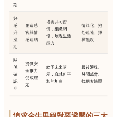
期
好
培養共同習
感
創造感
情緒化、抱
慣，細緻關
升
官與情
怨連連、揮
懷，展現生活
溫
感連結
霍無度
能力
期
關
提供安
係
給予未來暗
最後通牒、
全推力
確
示，真誠但平
哭鬧威脅、
促成確
認
和的坦白
找朋友施壓
定
期
追求金牛男絕對要避開的三大