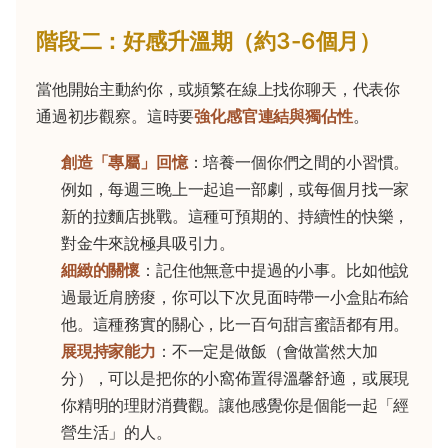
階段二：好感升溫期（約3-6個月）
當他開始主動約你，或頻繁在線上找你聊天，代表你
通過初步觀察。這時要
強化感官連結與獨佔性
。
創造「專屬」回憶
：培養一個你們之間的小習慣。
例如，每週三晚上一起追一部劇，或每個月找一家
新的拉麵店挑戰。這種可預期的、持續性的快樂，
對金牛來說極具吸引力。
細緻的關懷
：記住他無意中提過的小事。比如他說
過最近肩膀痠，你可以下次見面時帶一小盒貼布給
他。這種務實的關心，比一百句甜言蜜語都有用。
展現持家能力
：不一定是做飯（會做當然大加
分），可以是把你的小窩佈置得溫馨舒適，或展現
你精明的理財消費觀。讓他感覺你是個能一起「經
營生活」的人。