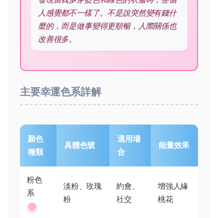
人感覺都不一樣了。不是說突然變有錢什
麼的，而是做事變得更順暢，人際關係也
改善很多。
主要幸運色系詳解
顏色
適用場
具體色號
能量效果
種類
合
粉色
淡粉、玫瑰
約會、
增強人緣
系
粉
社交
桃花