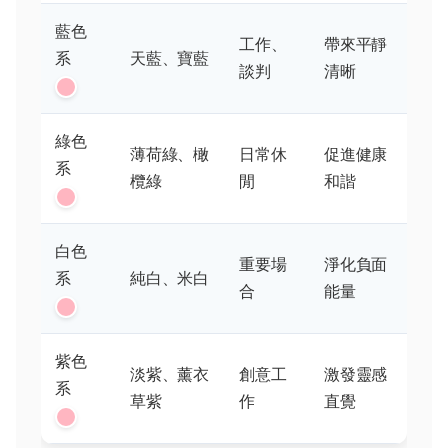
藍色
工作、
帶來平靜
系
天藍、寶藍
談判
清晰
綠色
薄荷綠、橄
日常休
促進健康
系
欖綠
閒
和諧
白色
重要場
淨化負面
系
純白、米白
合
能量
紫色
淡紫、薰衣
創意工
激發靈感
系
草紫
作
直覺