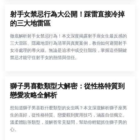
射手女禁忌行為大公開！踩雷直接冷掉
的三大地雷區
徹底解析射手女禁忌行為！本文深度揭露射手座女生最反感的
三大雷區、隱藏地雷行為清單與真實案例，教你如何避開射手
女冷處理的導火線。無論是追求中或交往階段，掌握這些關鍵
禁忌才能守住射手女的熱情與信任。
獅子男喜歡類型大解密：從性格特質到
戀愛攻略全解析
想知道獅子男喜歡什麼類型的女生嗎？本文深度解析獅子座男
生的喜好，從性格特質、戀愛觀到實用技巧，涵蓋自信獨立、
溫柔體貼等類型，並解答常見疑問，幫助你輕鬆抓住獅子男的
心。