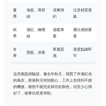
夏
海藍、薄荷
清爽簡
注意材質透
季
綠
約
氣
秋
酒紅、橄欖
溫暖厚
層次感很重
季
綠
重
要
冬
華麗質
適度點綴即
寶藍、深紫
季
感
可
這些都是經驗談。像去年秋天，我買了件酒紅色
的風衣，那個秋天特別順心，工作上也得到不錯
的機會。雖然不能完全歸功於顏色，但至少心情
好了，做事自然更有勁。