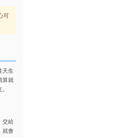
心可
性天生
預算就
支。
，交給
，就會