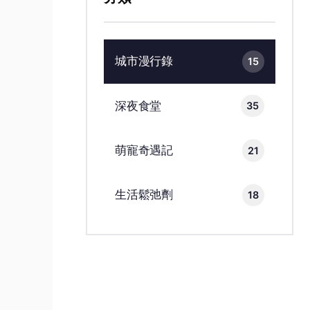
城市漫行錄
15
深夜食堂
35
萌寵奇遇記
21
生活鬆弛劑
18