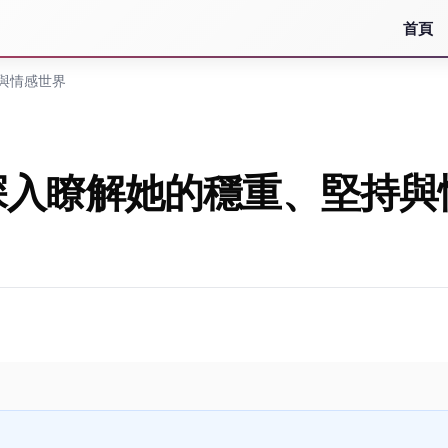
首頁
與情感世界
深入瞭解她的穩重、堅持與