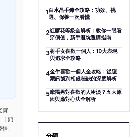
白水晶手鍊全攻略：功效、挑
1
選、保養一次看懂
紅膠花等級全解析：教你一眼看
2
穿價值，新手避坑選購指南
射手女喜歡一個人：10大表現
3
與追求全攻略
金牛喜歡一個人全攻略：從隱
4
藏訊號到相處秘訣的深度解析
摩羯男對喜歡的人冷淡？五大原
5
因與應對心法全解析
老實
，十頭
愛情、
分類