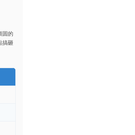
頑固的
點搞砸