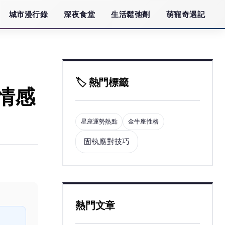
城市漫行錄
深夜食堂
生活鬆弛劑
萌寵奇遇記
🏷️ 熱門標籤
情感
星座運勢熱點
金牛座性格
固執應對技巧
熱門文章