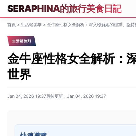
SERAPHINA的旅行美食日記
首頁
>
生活鬆弛劑
>
金牛座性格女全解析：深入瞭解她的穩重、堅持
生活鬆弛劑
金牛座性格女全解析：
世界
Jan 04, 2026 19:37
最後更新：Jan 04, 2026 19:37
快速導覽