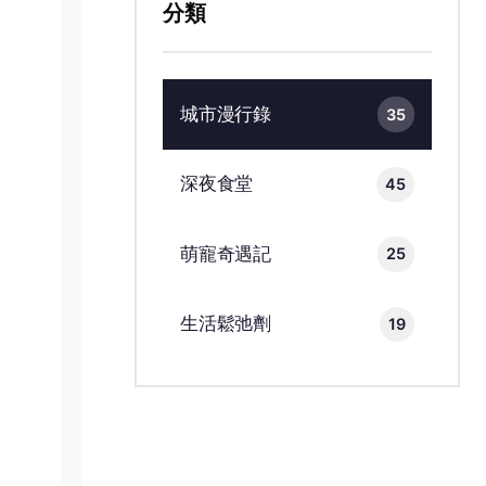
分類
城市漫行錄
35
深夜食堂
45
萌寵奇遇記
25
生活鬆弛劑
19