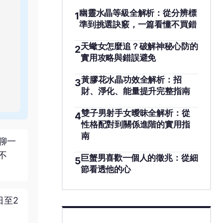
幽靈水晶等級全解析：從分辨標
1
準到挑選訣竅，一篇看懂不買錯
天蠍女怎麼追？破解神秘心防的
2
實用攻略與錯誤避免
黃膠花水晶功效全解析：招
3
財、淨化、能量提升完整指南
雙子男射手女曖昧全解析：從
4
性格配對到關係進階的實用指
南
聊一
不
巨蟹男喜歡一個人的徵兆：從細
5
節看透他的心
日至2