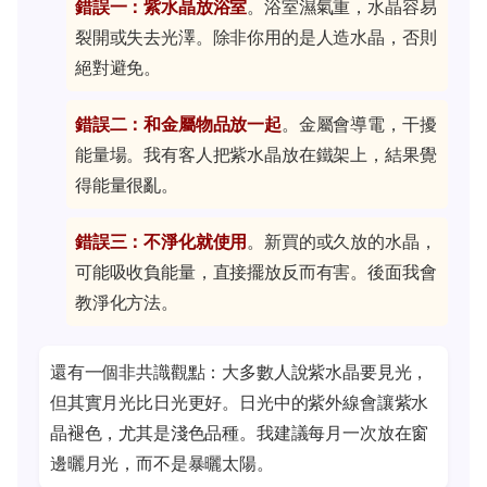
錯誤一：紫水晶放浴室
。浴室濕氣重，水晶容易
裂開或失去光澤。除非你用的是人造水晶，否則
絕對避免。
錯誤二：和金屬物品放一起
。金屬會導電，干擾
能量場。我有客人把紫水晶放在鐵架上，結果覺
得能量很亂。
錯誤三：不淨化就使用
。新買的或久放的水晶，
可能吸收負能量，直接擺放反而有害。後面我會
教淨化方法。
還有一個非共識觀點：大多數人說紫水晶要見光，
但其實月光比日光更好。日光中的紫外線會讓紫水
晶褪色，尤其是淺色品種。我建議每月一次放在窗
邊曬月光，而不是暴曬太陽。