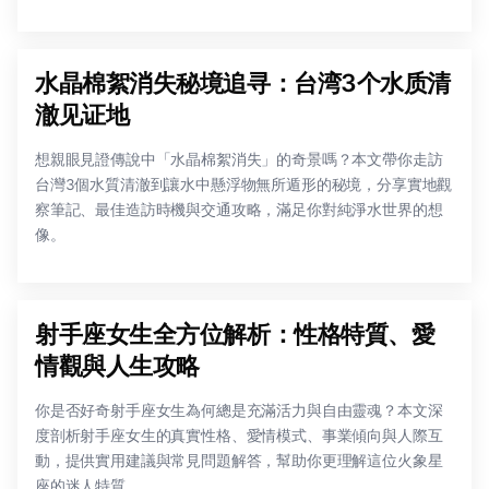
水晶棉絮消失秘境追寻：台湾3个水质清
澈见证地
想親眼見證傳說中「水晶棉絮消失」的奇景嗎？本文帶你走訪
台灣3個水質清澈到讓水中懸浮物無所遁形的秘境，分享實地觀
察筆記、最佳造訪時機與交通攻略，滿足你對純淨水世界的想
像。
射手座女生全方位解析：性格特質、愛
情觀與人生攻略
你是否好奇射手座女生為何總是充滿活力與自由靈魂？本文深
度剖析射手座女生的真實性格、愛情模式、事業傾向與人際互
動，提供實用建議與常見問題解答，幫助你更理解這位火象星
座的迷人特質。