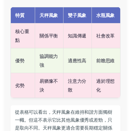
特質
天秤風象
雙子風象
水瓶風象
核心重
關係平衡
知識傳遞
社會改革
點
協調能力
優勢
適應性高
前瞻思維
強
易猶豫不
注意力分
過於理想
劣勢
決
散
化
從表格可以看出，天秤風象在維持和諧方面獨樹
一幟。但這不表示它比其他風象優秀或差勁，只
是取向不同。天秤風象更適合需要長期穩定關係