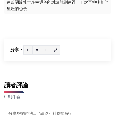
這篇關於牡羊座幸運色的討論就到這裡，下次再聊聊其他
星座的秘訣！
分享：
f
X
L
🔗
讀者評論
0 則評論