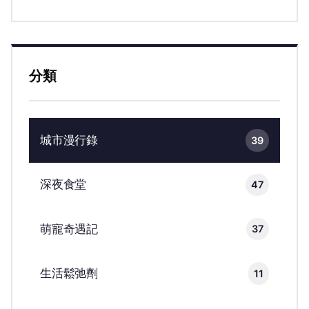
分類
城市漫行錄
39
深夜食堂
47
萌寵奇遇記
37
生活鬆弛劑
11