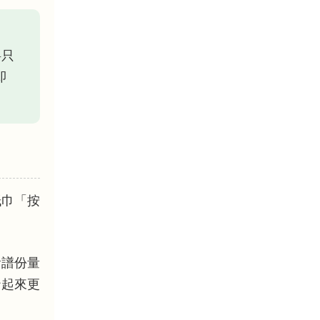
料只
即
紙巾「按
食譜份量
炒起來更