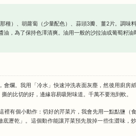
的那種）、胡蘿蔔（少量配色）、蒜頭3瓣、薑2片。調味
醬油，為了保持色澤清爽。油用一般的沙拉油或葡萄籽油
，會爛。我用「冷水」快速沖洗表面灰塵，然後用廚房
，撕的比切的好，邊緣容易吸附味道。千萬不要泡到軟。
這裡有個小動作：切好的芹菜片，我會先用一點點鹽（
徹底瀝乾」。這個動作能讓芹菜預先脫掉一些生澀味，