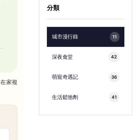
分類
城市漫行錄
11
深夜食堂
42
萌寵奇遇記
36
想在家複
生活鬆弛劑
41