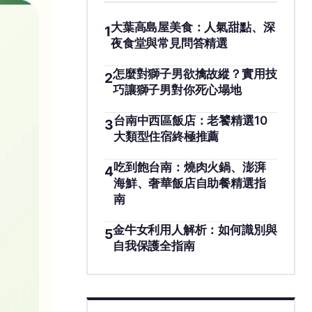
大葉高島屋美食：人氣甜點、深
1
夜食堂與常見問答精選
怎麼對獅子男欲擒故縱？實用技
2
巧讓獅子男對你死心塌地
台南中西區飯店：老饕精選10
3
大類型住宿終極推薦
吃到飽台南：燒肉火鍋、澎湃
4
海鮮、奢華飯店自助餐精選指
南
金牛女利用人解析：如何識別與
5
自我保護全指南