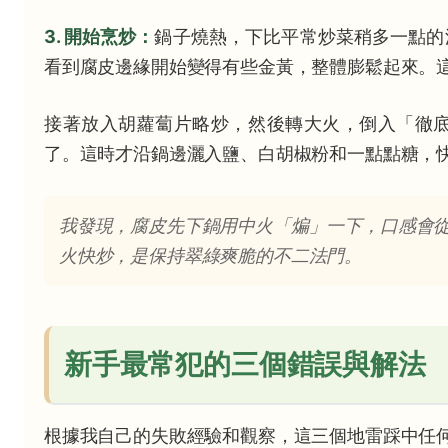
3. 開始烹炒：
鍋子燒熱，下比平常炒菜稍多一點的
看到腐皮邊緣開始變得有些金黃，整體膨鬆起來。
接著放入胡蘿蔔片略炒，然後轉大火，倒入「徹
了。這時才沿鍋邊灑入鹽、白胡椒粉和一點點糖，
我發現，腐皮先下鍋用中火「煸」一下，口感會
火快炒，是保持翠綠爽脆的不二法門。
新手最常犯的三個錯誤與解法
根據我自己的失敗經驗和觀察，這三個地雷踩中任