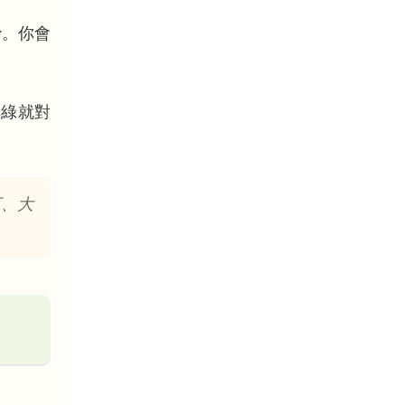
炒。你會
鮮綠就對
下、大