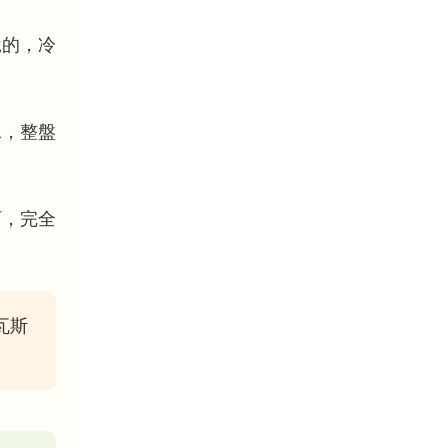
說的，冷
水，整盤
西，完全
瓦斯