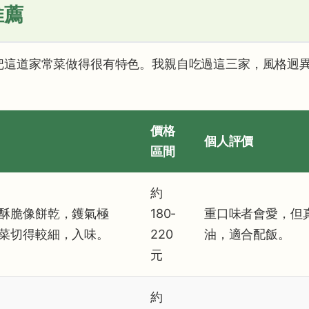
推薦
把這道家常菜做得很有特色。我親自吃過這三家，風格迥
價格
個人評價
區間
約
酥脆像餅乾，鑊氣極
180-
重口味者會愛，但
菜切得較細，入味。
220
油，適合配飯。
元
約