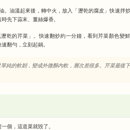
油。油溫起來後，轉中火，放入「瀝乾的腐皮」快速拌
這時先下蒜末、薑絲爆香。
底瀝乾的芹菜」。快速翻炒約一分鐘，看到芹菜顏色變
快速翻勻，立刻起鍋。
從單純的軟韌，變成外微酥內軟，層次差很多。芹菜最後
何一個，這道菜就毀了。