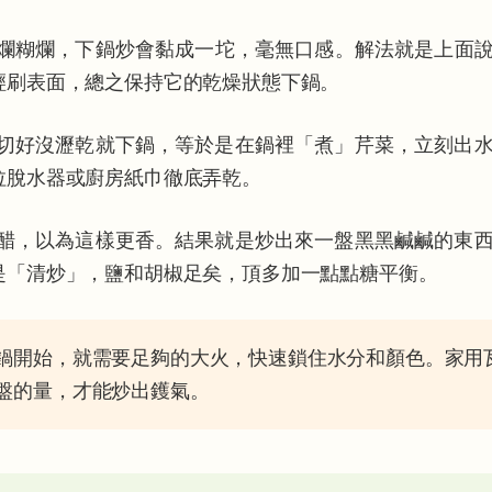
爛糊爛，下鍋炒會黏成一坨，毫無口感。解法就是上面
輕刷表面，總之保持它的乾燥狀態下鍋。
切好沒瀝乾就下鍋，等於是在鍋裡「煮」芹菜，立刻出
拉脫水器或廚房紙巾徹底弄乾。
醋，以為這樣更香。結果就是炒出來一盤黑黑鹹鹹的東
是「清炒」，鹽和胡椒足矣，頂多加一點點糖平衡。
鍋開始，就需要足夠的大火，快速鎖住水分和顏色。家用
盤的量，才能炒出鑊氣。