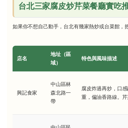
台北三家腐皮炒芹菜餐廳實吃
如果你不想自己動手，台北有幾家熱炒或台菜館，
地址（區
店名
特色與風味描述
域）
中山區林
腐皮炸過再炒，口感
興記食家
森北路一
重，偏油香路線。芹
帶
中山區民