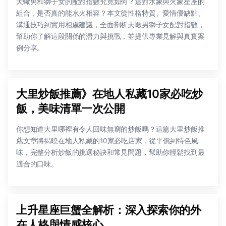
天蠍男和獅子女的配對指數究竟如何？這對水象與火象星座的
組合，是否真的能水火相容？本文從性格特質、愛情優缺點、
溝通技巧到實用相處建議，全面剖析天蠍男獅子女配對指數，
幫助你了解這段關係的潛力與挑戰，並提供專業見解與真實案
例分享。
大里炒飯推薦》在地人私藏10家必吃炒
飯，美味清單一次公開
你想知道大里哪裡有令人回味無窮的炒飯嗎？這篇大里炒飯推
薦文章將揭曉在地人私藏的10家必吃店家，從平價到特色風
味，完整分析炒飯的挑選秘訣和常見問題，幫助你輕鬆找到最
適合的口味。
上升星座巨蟹全解析：深入探索你的外
在人格與情感核心