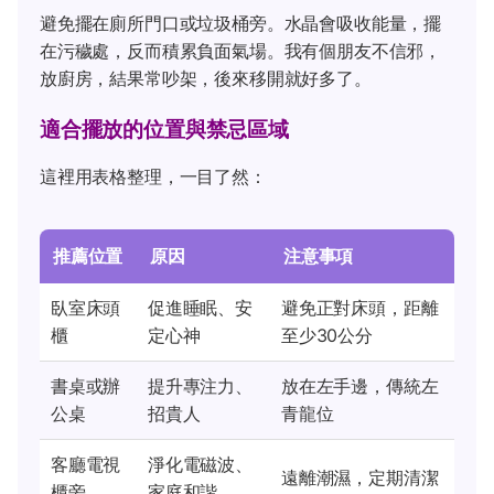
避免擺在廁所門口或垃圾桶旁。水晶會吸收能量，擺
在污穢處，反而積累負面氣場。我有個朋友不信邪，
放廚房，結果常吵架，後來移開就好多了。
適合擺放的位置與禁忌區域
這裡用表格整理，一目了然：
推薦位置
原因
注意事項
臥室床頭
促進睡眠、安
避免正對床頭，距離
櫃
定心神
至少30公分
書桌或辦
提升專注力、
放在左手邊，傳統左
公桌
招貴人
青龍位
客廳電視
淨化電磁波、
遠離潮濕，定期清潔
櫃旁
家庭和諧