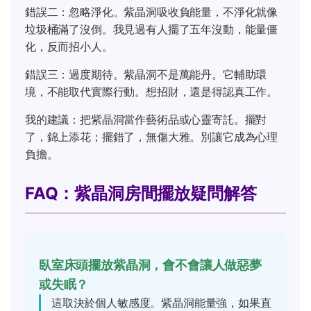
錯誤二：忽略淨化。紫晶洞吸收負能量，不淨化就像
垃圾桶滿了沒倒。我見過有人擺了五年沒動，能量僵
化，反而招小人。
錯誤三：過度期待。紫晶洞不是萬能丹。它輔助環
境，不能取代實際行動。想招財，還是得認真工作。
我的建議：把紫晶洞當作藝術品或心靈寄託。擺對
了，錦上添花；擺錯了，無傷大雅。別讓它成為心理
負擔。
FAQ：紫晶洞房間擺放疑問解答
臥室床頭擺放紫晶洞，會不會讓人做惡夢
或失眠？
這取決於個人敏感度。紫晶洞能量強，如果直