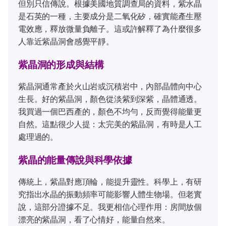
但別只信傳說。根據美國地質調查局的資料，紫水晶
是石英的一種，主要成分是二氧化矽，確實能產生壓
電效應，釋放微量負離子。這或許解釋了為什麼很多
人靠近紫晶洞會感覺平靜。
紫晶洞的形成與結構
紫晶洞通常產於火山岩或沉積岩中，內部晶體向中心
生長。好的紫晶洞，顏色從淡紫到深紫，晶體通透。
我買過一個巴西產的，顏色不均勻，反而覺得能量更
自然。這點很少人提：太完美的紫晶洞，有時是人工
處理過的。
紫晶的能量傳說與科學依據
傳統上，紫晶對應頂輪，能提升靈性。科學上，有研
究指出水晶的振動頻率可能影響人體生物場。但老實
說，這部分證據不足。我更相信心理作用：房間放個
漂亮的紫晶洞，看了心情好，能量自然來。