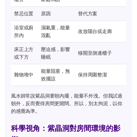
禁忌位置
原因
替代方案
浴室或廁
濕氣重，能量
改放陽台或走廊
所內
混亂
床正上方
壓迫感，影響
移開至側邊櫃子
或下方
睡眠
能量阻塞，無
雜物堆中
保持周圍整潔
效擺設
風水師常說紫晶洞要朝內擺，能量不外洩。但我試過
朝外，反而覺得房間更開闊。所以，別太拘泥，以你
的感覺為準。
科學視角：紫晶洞對房間環境的影