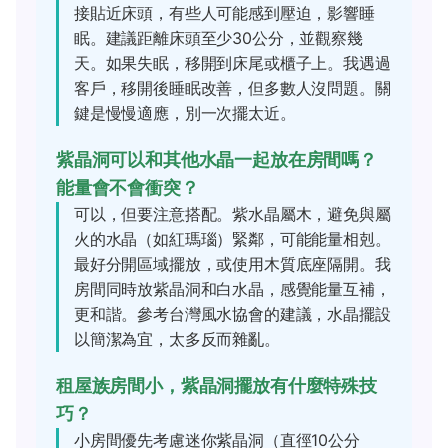
接貼近床頭，有些人可能感到壓迫，影響睡
眠。建議距離床頭至少30公分，並觀察幾
天。如果失眠，移開到床尾或櫃子上。我遇過
客戶，移開後睡眠改善，但多數人沒問題。關
鍵是慢慢適應，別一次擺太近。
紫晶洞可以和其他水晶一起放在房間嗎？
能量會不會衝突？
可以，但要注意搭配。紫水晶屬木，避免與屬
火的水晶（如紅瑪瑙）緊鄰，可能能量相剋。
最好分開區域擺放，或使用木質底座隔開。我
房間同時放紫晶洞和白水晶，感覺能量互補，
更和諧。參考台灣風水協會的建議，水晶擺設
以簡潔為宜，太多反而雜亂。
租屋族房間小，紫晶洞擺放有什麼特殊技
巧？
小房間優先考慮迷你紫晶洞（直徑10公分