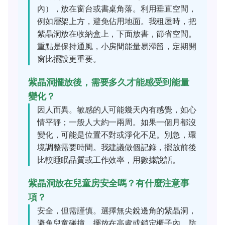
內），放在窗台或書桌角落。利用垂直空間，
例如層架上方，避免佔用地面。我租屋時，把
紫晶洞放在收納盒上，下面放書，節省空間。
重點是保持通風，小房間能量易滯留，定期開
窗比擺設更重要。
紫晶洞擺放後，需要多久才能感受到能量
變化？
因人而異。敏感的人可能幾天內有感覺，如心
情平靜；一般人大約一兩周。如果一個月都沒
變化，可能是位置不對或淨化不足。別急，環
境調整需要時間。我建議做個記錄，擺放前後
比較睡眠品質或工作效率，用數據說話。
紫晶洞放在兒童房安全嗎？有什麼注意事
項？
安全，但需謹慎。選擇無尖銳邊角的紫晶洞，
避免兒童碰撞。擺放在高處或鎖定櫃子內，防