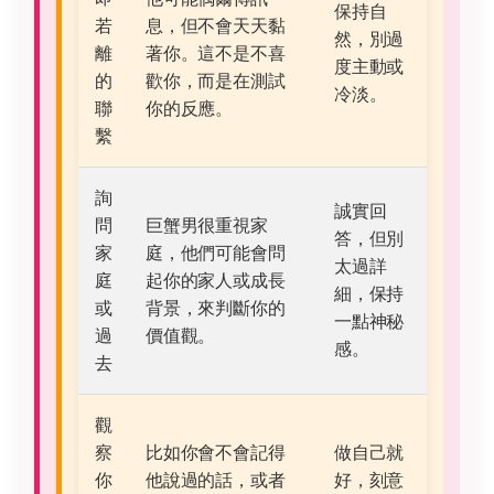
保持自
若
息，但不會天天黏
然，別過
離
著你。這不是不喜
度主動或
的
歡你，而是在測試
冷淡。
聯
你的反應。
繫
詢
誠實回
問
巨蟹男很重視家
答，但別
家
庭，他們可能會問
太過詳
庭
起你的家人或成長
細，保持
或
背景，來判斷你的
一點神秘
過
價值觀。
感。
去
觀
察
比如你會不會記得
做自己就
你
他說過的話，或者
好，刻意