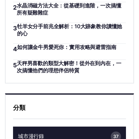
水晶消磁方法大全：從基礎到進階，一次搞懂
2
所有疑難雜症
牡羊女分手前兆全解析：10大跡象教你讀懂她
3
的心
如何讓金牛男愛死你：實用攻略與避雷指南
4
天秤男喜歡的類型大解密！從外在到內在，一
5
次搞懂他們的理想伴侶特質
分類
城市漫行錄
37