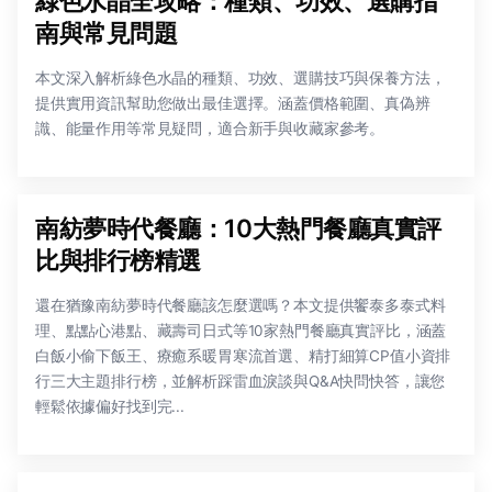
綠色水晶全攻略：種類、功效、選購指
南與常見問題
本文深入解析綠色水晶的種類、功效、選購技巧與保養方法，
提供實用資訊幫助您做出最佳選擇。涵蓋價格範圍、真偽辨
識、能量作用等常見疑問，適合新手與收藏家參考。
南紡夢時代餐廳：10大熱門餐廳真實評
比與排行榜精選
還在猶豫南紡夢時代餐廳該怎麼選嗎？本文提供饗泰多泰式料
理、點點心港點、藏壽司日式等10家熱門餐廳真實評比，涵蓋
白飯小偷下飯王、療癒系暖胃寒流首選、精打細算CP值小資排
行三大主題排行榜，並解析踩雷血淚談與Q&A快問快答，讓您
輕鬆依據偏好找到完...