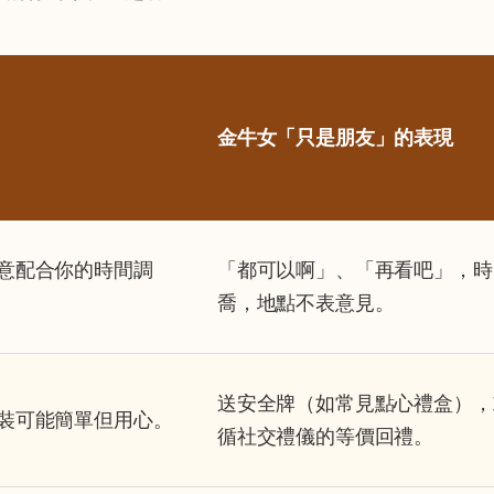
金牛女「只是朋友」的表現
意配合你的時間調
「都可以啊」、「再看吧」，時
喬，地點不表意見。
送安全牌（如常見點心禮盒），
裝可能簡單但用心。
循社交禮儀的等價回禮。