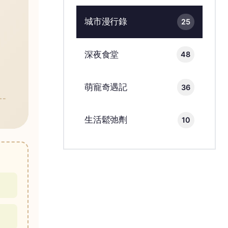
城市漫行錄
25
深夜食堂
48
萌寵奇遇記
36
生活鬆弛劑
10