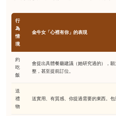
行
為
金牛女「心裡有你」的表現
情
境
約
會提出具體餐廳建議（她研究過的），願
吃
整，甚至提前訂位。
飯
送
禮
送實用、有質感、你提過需要的東西。包
物