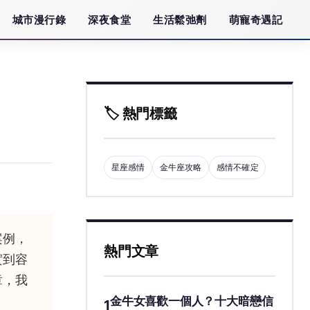
城市漫行錄
深夜食堂
生活鬆弛劑
萌寵奇遇記
🏷️ 熱門標籤
星座感情
金牛座攻略
感情不確定
案例，
熱門文章
實到容
章，我
金牛女喜歡一個人？十大暗戀信
1