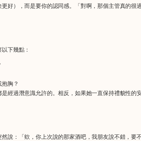
決更好），而是要你的認同感。「對啊，那個主管真的很
察以下幾點：
？
或抱胸？
都是經過潛意識允許的。相反，如果她一直保持禮貌性的
突然說：「欸，你上次說的那家酒吧，我朋友說不錯，要