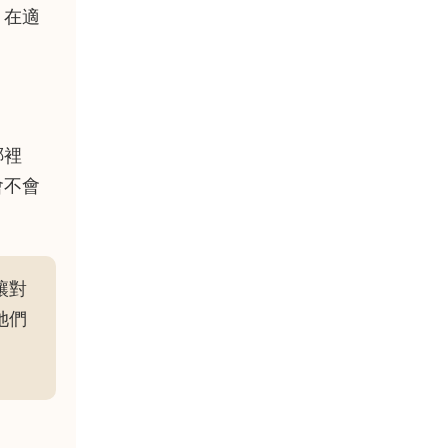
，在適
哪裡
會不會
讓對
她們