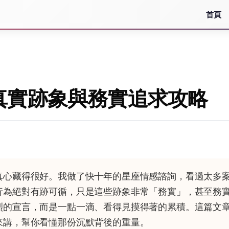
首頁
真實跡象與務實追求攻略
真心藏得很好。我做了快十年的星座情感諮詢，看過太多
行為絕對有跡可循，只是這些跡象非常「務實」，甚至務
烈的宣言，而是一點一滴、看得見摸得著的累積。這篇文
來講，幫你看懂那份沉默背後的重量。