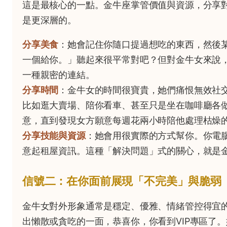
這是最核心的一點。金牛座掌管價值與資源，分享
是更深層的。
分享美食
：她會記住你隨口提過想吃的東西，然後
一個給你。」聽起來很平常對吧？但對金牛女來說
一種親密的連結。
分享時間
：金牛女的時間很寶貴，她們痛恨無效社
比如逛大賣場、陪你看車、甚至只是坐在咖啡廳各
意，直到發現女方願意每週花兩小時陪他處理枯燥
分享技能與資源
：她會用很實際的方式幫你。你電
意起租屋資訊。這種「解決問題」式的關心，就是
信號二：在你面前展現「不完美」與脆弱
金牛女對外形象通常是穩定、優雅、情緒管控得宜
出懶散或貪吃的一面，恭喜你，你看到VIP專區了