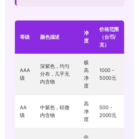
价格范围
净
等级
颜色描述
（台币/
度
克）
极
深紫色，均匀
AAA
高
1000 -
分布，几乎无
级
净
5000元
内含物
度
高
AA
中紫色，轻微
500 -
净
级
内含物
2000元
度
中