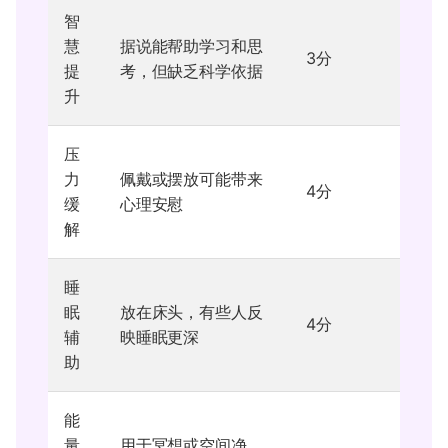
智
慧
据说能帮助学习和思
3分
提
考，但缺乏科学依据
升
压
力
佩戴或摆放可能带来
4分
缓
心理安慰
解
睡
眠
放在床头，有些人反
4分
辅
映睡眠更深
助
能
量
用于冥想或空间净