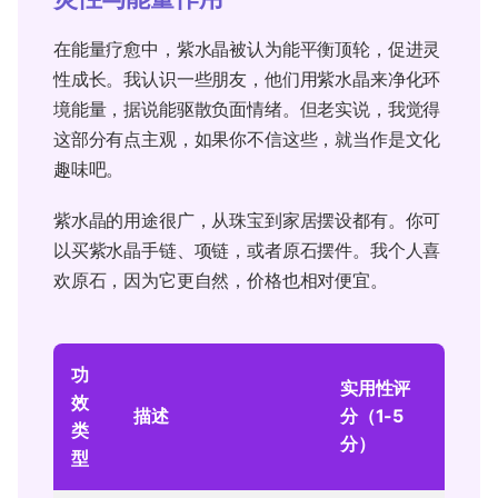
在能量疗愈中，紫水晶被认为能平衡顶轮，促进灵
性成长。我认识一些朋友，他们用紫水晶来净化环
境能量，据说能驱散负面情绪。但老实说，我觉得
这部分有点主观，如果你不信这些，就当作是文化
趣味吧。
紫水晶的用途很广，从珠宝到家居摆设都有。你可
以买紫水晶手链、项链，或者原石摆件。我个人喜
欢原石，因为它更自然，价格也相对便宜。
功
实用性评
效
描述
分（1-5
类
分）
型