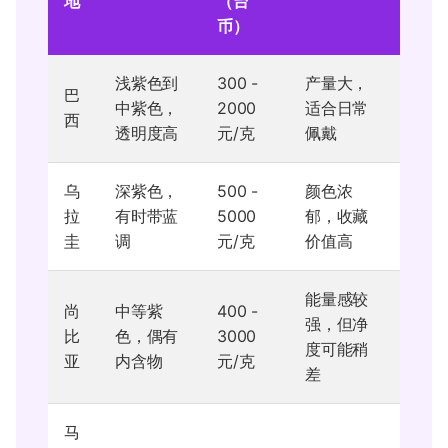
地
（台
币）
浅紫色到
300 -
产量大，
巴
中紫色，
2000
适合日常
西
透明度高
元/克
佩戴
乌
深紫色，
500 -
颜色浓
拉
有时带蓝
5000
郁，收藏
圭
调
元/克
价值高
能量感较
尚
中等紫
400 -
强，但净
比
色，偶有
3000
度可能稍
亚
内含物
元/克
差
马