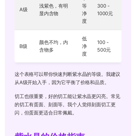
浅紫色，有明
等
300 -
A级
显内含物
净
1000元
度
低
颜色不均，内
100 -
B级
净
含物多
500元
度
这个表格可以帮你快速判断紫水晶的等级。我建议
从A级开始入手，因为它平衡了价格和品质。
切工也很重要，好的切工能让紫水晶更闪亮。常见
的切工有蛋面、刻面等。我个人觉得刻面切工更
闪，但蛋面更适合日常佩戴。