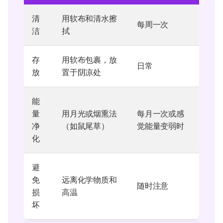
清
用软布和清水擦
每周一次
洁
拭
存
用软布包裹，放
日常
放
置于阴凉处
能
量
用月光或烟熏法
每月一次或感
净
（如鼠尾草）
觉能量变弱时
化
避
免
远离化学物质和
随时注意
损
高温
坏