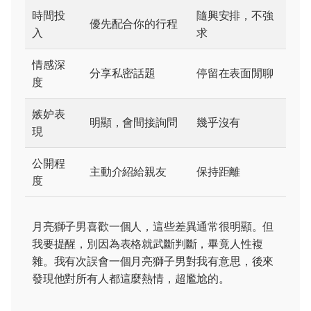
時間投
隨興安排，不強
優先配合你的行程
入
求
情感深
分享私密話題
停留在表面閒聊
度
嫉妒表
明顯，會間接詢問
幾乎沒有
現
公開程
主動介紹給親友
保持距離
度
月亮獅子男喜歡一個人，這些差異通常很明顯。但
我要提醒，別因為表格就武斷判斷，畢竟人性複
雜。我有次誤會一個月亮獅子男對我有意思，後來
發現他對所有人都這麼熱情，超尷尬的。