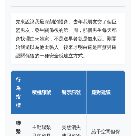
先來說說我最深刻的體會。去年我朋友交了個巨
蟹男友，發生關係後的第一周，那個男生每天都
會找理由來她家，不是送早餐就是借東西。剛開
始我還以為他太黏人，後來才明白這是巨蟹男確
認關係後的一種安全感建立方式。
行
為
積極訊號
警示訊號
應對建議
指
標
聯
主動聯繫
突然消失
繫
給予空間但保
且內容具
或回應冷