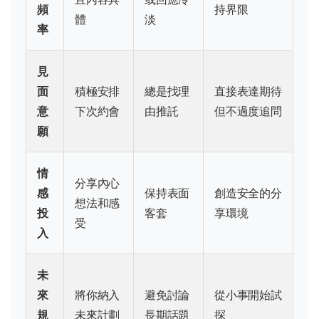
頻
持界限
體
淡
率
見
面
積極安排
總是找理
直接表達期待
意
下次約會
由推託
但不過度追問
願
情
分享內心
感
保持表面
創造安全的分
想法和感
投
客套
享環境
受
入
未
來
將你納入
避免討論
從小事開始試
規
未來計劃
長期話題
探