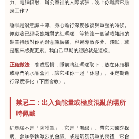
力、電腦輻射、辦公室裡的人際緊張，晚上你還讓它貼
身工作？
睡眠是潛意識主導、身心進行深度修復與重整的時候。
佩戴著已經吸飽雜質的紅瑪瑙，等於讓一個滿載雜訊的
裝置持續對你的潛意識廣播。容易導致多夢、淺眠，或
是醒來感覺更累。我自己早期的經驗就是這樣。
正確做法
：養成習慣，睡前將紅瑪瑙取下，放在床頭櫃
或專門的水晶盒裡，讓它和你一起「休息」。並定期進
行深度淨化（下面會教）。
禁忌二：出入負能量或極度混亂的場所
時佩戴
紅瑪瑙不是「防護罩」，它是「海綿」。帶它去醫院探
病、參加爭執激烈的會議、或是氣氛沉重的喪禮，它會