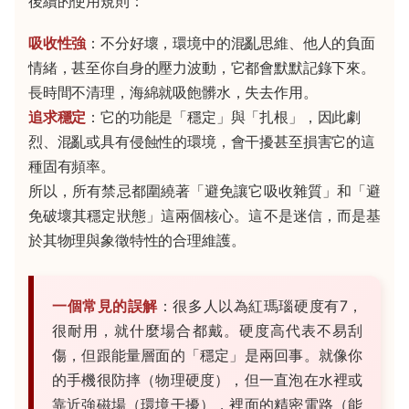
後續的使用規則：
吸收性強
：不分好壞，環境中的混亂思維、他人的負面
情緒，甚至你自身的壓力波動，它都會默默記錄下來。
長時間不清理，海綿就吸飽髒水，失去作用。
追求穩定
：它的功能是「穩定」與「扎根」，因此劇
烈、混亂或具有侵蝕性的環境，會干擾甚至損害它的這
種固有頻率。
所以，所有禁忌都圍繞著「避免讓它吸收雜質」和「避
免破壞其穩定狀態」這兩個核心。這不是迷信，而是基
於其物理與象徵特性的合理維護。
一個常見的誤解
：很多人以為紅瑪瑙硬度有7，
很耐用，就什麼場合都戴。硬度高代表不易刮
傷，但跟能量層面的「穩定」是兩回事。就像你
的手機很防摔（物理硬度），但一直泡在水裡或
靠近強磁場（環境干擾），裡面的精密電路（能