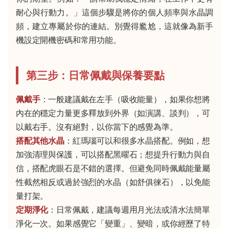
耐心與行動力。」這個步驟是將你的個人頻率與水晶調
頻，建立專屬於你的連結。別覺得尷尬，這就像為新手
機設定開機密碼和常用功能。
第三步：日常佩戴與保養要點
佩戴手
：一般建議戴在左手（吸收能量），如果你想將
內在的穩定力量更多釋放到外界（如演講、談判），可
以戴右手。沒有絕對，以你當下的感覺為準。
搭配其他水晶
：紅瑪瑙可以和很多水晶搭配。例如，想
加強清理與保護，可以搭配黑曜石；想提升行動力與自
信，搭配虎眼石是不錯的選擇。但避免同時佩戴能量屬
性截然相反或過於強烈的水晶（如舒俱徠石），以免能
量打架。
定期淨化
：日常佩戴，建議每週用月光法或清水法簡單
淨化一次。如果感覺它「變重」、變暗，或你經歷了特