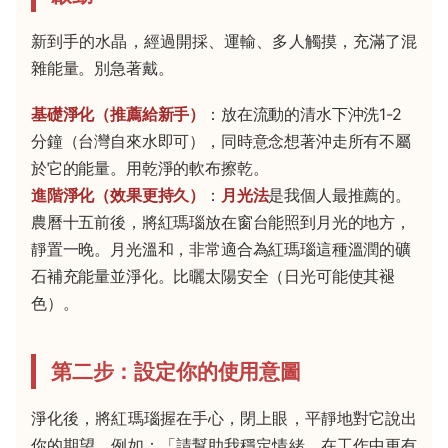
新到手的水晶，經過開採、運輸、多人觸摸，充滿了混
雜能量。別急著戴。
基礎淨化（推薦給新手）
：放在流動的清水下沖洗1-2
分鐘（台灣自來水即可），同時意念想著沖走所有不屬
於它的能量。用乾淨的軟布擦乾。
進階淨化（效果更持久）
：
月光法
是我個人最推薦的。
農曆十五前後，將紅瑪瑙放在窗台能照到月光的地方，
靜置一晚。月光溫和，非常適合為紅瑪瑙這種溫潤的礦
石補充能量並淨化。比曬太陽安全（日光可能使其褪
色）。
第二步：設定你的使用意圖
淨化後，將紅瑪瑙握在手心，閉上眼，平靜地對它說出
你的期望。例如：「請幫助我穩定情緒，在工作中更有