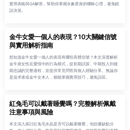
實用表格與QA解答，幫助你掌握水象星座的曖昧心理，避免錯
誤決策。
金牛女愛一個人的表現？10大關鍵信號
與實用解析指南
想知道金牛女愛一個人的表現有哪些具體信號？本文深度解析
金牛座女性在愛情中的行為模式，從初期試探、中期投入到後
期忠誠的完整過程，並提供常見問答與個人經驗分享。無論你
是追求者或金牛女本人，都能掌握實用技巧，避免誤區。
紅兔毛可以戴著睡覺嗎？完整解析佩戴
注意事項與風險
本文深入探討紅兔毛水晶是否可以戴著睡覺，包括優缺點分