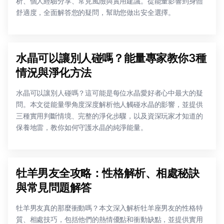
析、個人經驗分享、常見風險與實用建議。從能量影響到身體
舒適度，全面解答您的疑問，幫助您做出安全選擇。
水晶可以讓別人碰嗎？能量專家教你3種
情況與淨化方法
水晶可以讓別人碰嗎？這可能是每位水晶愛好者心中最大的疑
問。本文從能量學角度深度解析他人觸碰水晶的影響，並提供
三種實用判斷情境、完整的淨化步驟，以及資深玩家才知道的
保養地雷，教你如何守護水晶的純淨能量。
牡羊男友全攻略：性格解析、相處秘訣
與常見問題解答
牡羊男友真的那麼衝動嗎？本文深入解析牡羊座男友的性格特
質、相處技巧，包括他們的熱情優點和衝動缺點，並提供實用