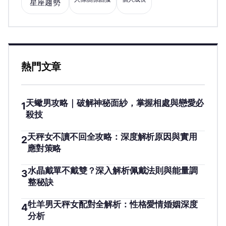
星座趨勢
熱門文章
天蠍男攻略｜破解神秘面紗，掌握相處與戀愛必
1
殺技
天秤女不讀不回全攻略：深度解析原因與實用
2
應對策略
水晶戴單不戴雙？深入解析佩戴法則與能量調
3
整秘訣
牡羊男天秤女配對全解析：性格愛情婚姻深度
4
分析