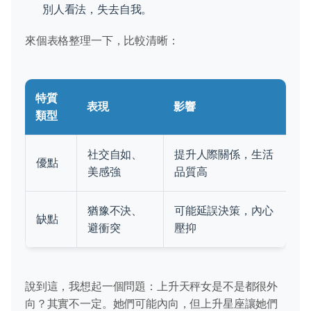
別人看法，失去自我。
來個表格整理一下，比較清晰：
特質
表現
影響
類型
社交自如、
提升人際關係，生活
優點
美感強
品質高
猶豫不決、
可能延誤決策，內心
缺點
避衝突
壓抑
說到這，我想起一個問題：上升天秤女是不是都很外
向？其實不一定。她們可能內向，但上升星座讓她們