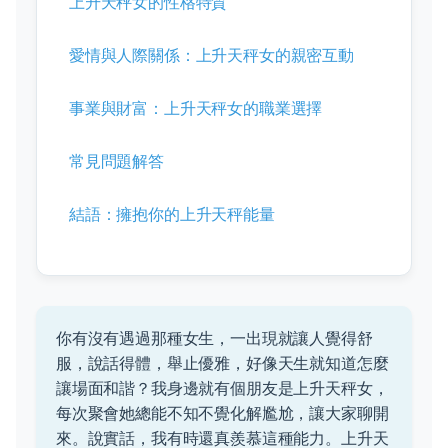
上升天秤女的性格特質
愛情與人際關係：上升天秤女的親密互動
事業與財富：上升天秤女的職業選擇
常見問題解答
結語：擁抱你的上升天秤能量
你有沒有遇過那種女生，一出現就讓人覺得舒
服，說話得體，舉止優雅，好像天生就知道怎麼
讓場面和諧？我身邊就有個朋友是上升天秤女，
每次聚會她總能不知不覺化解尷尬，讓大家聊開
來。說實話，我有時還真羨慕這種能力。上升天