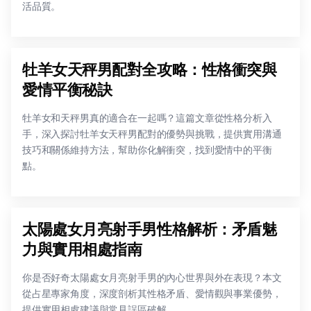
活品質。
牡羊女天秤男配對全攻略：性格衝突與
愛情平衡秘訣
牡羊女和天秤男真的適合在一起嗎？這篇文章從性格分析入
手，深入探討牡羊女天秤男配對的優勢與挑戰，提供實用溝通
技巧和關係維持方法，幫助你化解衝突，找到愛情中的平衡
點。
太陽處女月亮射手男性格解析：矛盾魅
力與實用相處指南
你是否好奇太陽處女月亮射手男的內心世界與外在表現？本文
從占星專家角度，深度剖析其性格矛盾、愛情觀與事業優勢，
提供實用相處建議與常見誤區破解。