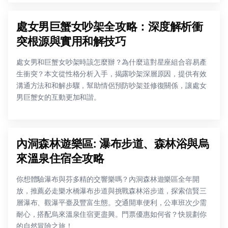
處女男巨蟹女吵架全攻略：深度解析衝
突根源與實用和解技巧
處女男和巨蟹女吵架時該怎麼辦？為什麼這對星座組合容易產
生衝突？本文從性格分析入手，揭露吵架深層原因，提供有效
溝通方法和和解步驟，幫助情侶預防吵架並修復關係，讓處女
男巨蟹女的互動更加和諧。
內洞森林遊樂區: 瀑布步道、森林浴與烏
來溫泉住宿全攻略
你想體驗瀑布與芬多精的交響樂嗎？內洞森林遊樂區全年開
放，推薦必走樂水橋瀑布步道與挑戰森林浴步道，探索信賢三
層瀑布、觀瀑平臺及豐富生態。交通開車便利，公車班次少需
耐心，搭配烏來溫泉住宿更盡興。門票優惠如何省？快規劃你
的自然冒險之旅！